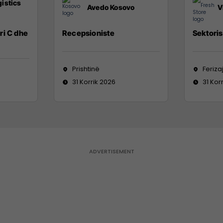
istics
Avedo Kosovo
V
ri C dhe
Recepsioniste
Sektoris
Prishtinë
Feriza
31 Korrik 2026
31 Kor