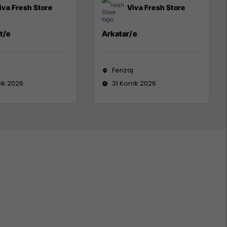
iva Fresh Store
Viva Fresh Store
t/e
Arkatar/e
j
Ferizaj
rik 2026
31 Korrik 2026