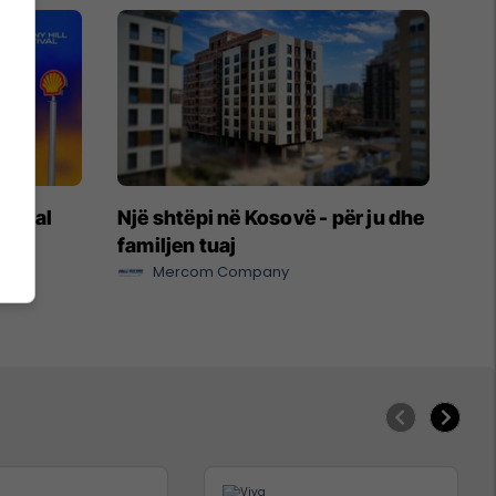
stival
Një shtëpi në Kosovë - për ju dhe
l-it
familjen tuaj
Mercom Company