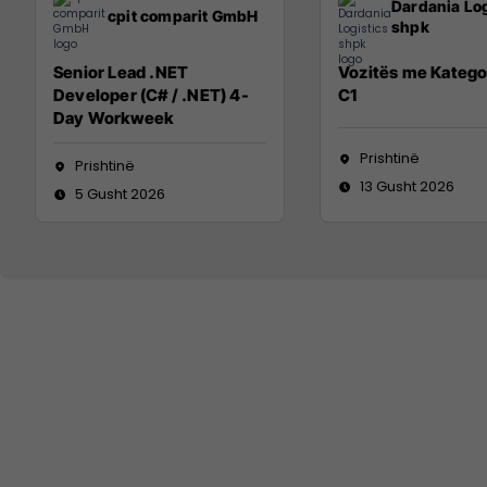
Dardania Log
cpit comparit GmbH
shpk
Senior Lead .NET
Vozitës me Katego
Developer (C# / .NET) 4-
C1
Day Workweek
Prishtinë
Prishtinë
13 Gusht 2026
5 Gusht 2026