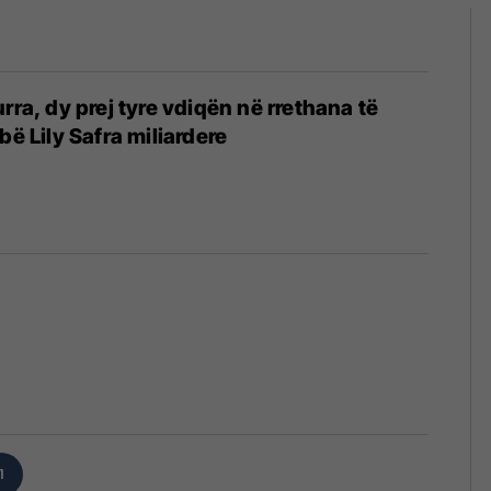
rra, dy prej tyre vdiqën në rrethana të
bë Lily Safra miliardere
1