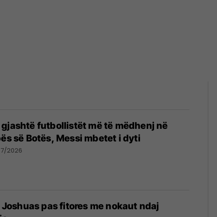
gjashtë futbollistët më të mëdhenj në
pës së Botës, Messi mbetet i dyti
07/2026
të Joshuas pas fitores me nokaut ndaj