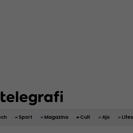
ech
Sport
Magazina
Cult
Ajo
Life