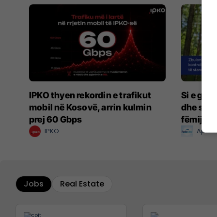
IPKO thyen rekordin e trafikut
Si e gar
mobil në Kosovë, arrin kulmin
dhe sigu
prej 60 Gbps
fëmijët m
IPKO
Aptac
Jobs
Real Estate