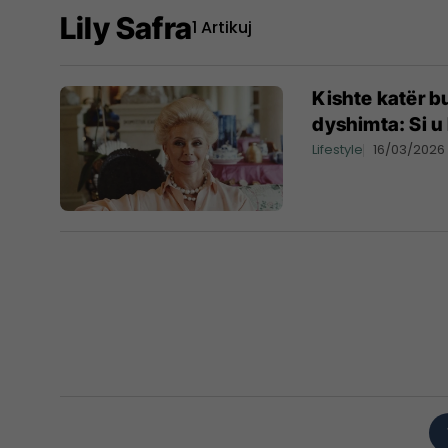
Lily Safra
1 Artikuj
Kishte katër bu
dyshimta: Si u 
Lifestyle
16/03/2026