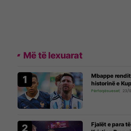
Më të lexuarat
Mbappe rendit 
historinë e Ku
Përfaqësueset
23/
Fjalët e para 