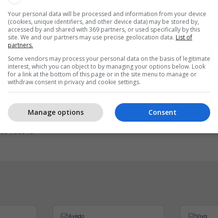
Your personal data will be processed and information from your device
(cookies, unique identifiers, and other device data) may be stored by,
accessed by and shared with 369 partners, or used specifically by this
site. We and our partners may use precise geolocation data.
List of
partners.
Some vendors may process your personal data on the basis of legitimate
interest, which you can object to by managing your options below. Look
for a link at the bottom of this page or in the site menu to manage or
withdraw consent in privacy and cookie settings.
anton Aptamil cilësinë
Përjetojeni Sunny Hill Fe
rinë e produkteve për
2026 me energjinë e Shel
Manage options
Consent
bi 1 vjeç
Sunny Hill Festival
lub Kosova