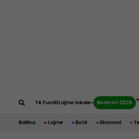
Të Fundit
Lajme lokale
Botërori 2026
Ballina
Lajme
Botë
Ekonomi
T