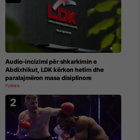
Audio-incizimi për shkarkimin e
Abdixhikut, LDK kërkon hetim dhe
paralajmëron masa disiplinore
Politikë