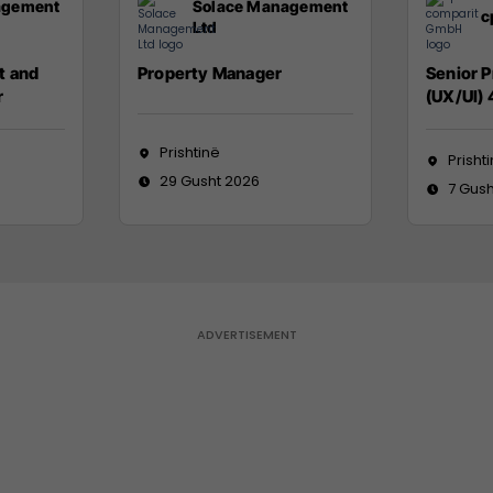
agement
Solace Management
c
Ltd
t and
Property Manager
Senior 
r
(UX/UI)
Prishtinë
Prisht
29 Gusht 2026
7 Gush