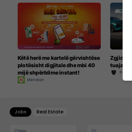
Këtë herë me kartelë gërvishtëse
Zgjidhni
plotësisht digjitale dhe mbi 40
tuaja të
mijë shpërblime instant!
Peugo
Meridian
Jobs
Real Estate