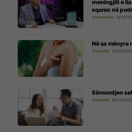
meningjiti e li
sqaron në podc
Shëndetësi
11/02/2
Në sa mënyra 
Shëndeti
23/05/20
Sëmundjen sek
Shëndeti
18/04/202