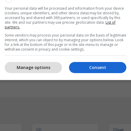
Your personal data will be processed and information from your device
(cookies, unique identifiers, and other device data) may be stored by,
accessed by and shared with 369 partners, or used specifically by this
site. We and our partners may use precise geolocation data.
List of
partners.
Some vendors may process your personal data on the basis of legitimate
interest, which you can object to by managing your options below. Look
for a link at the bottom of this page or in the site menu to manage or
withdraw consent in privacy and cookie settings.
 një nga katër modelet
IPKO vazhdon partnerit
 preferuara Peugeot
Sunny Hill Festival 2026
Manage options
Consent
t Kosova
IPKO