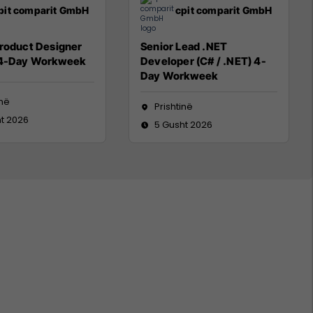
pit comparit GmbH
cpit comparit GmbH
Product Designer
Senior Lead .NET
 4-Day Workweek
Developer (C# / .NET) 4-
Day Workweek
inë
Prishtinë
t 2026
5 Gusht 2026