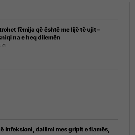
rohet fëmija që është me lijë të ujit –
sniqi na e heq dilemën
025
 infeksioni, dallimi mes gripit e flamës,