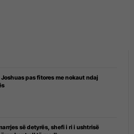
të Joshuas pas fitores me nokaut ndaj
ës
arrjes së detyrës, shefi i ri i ushtrisë