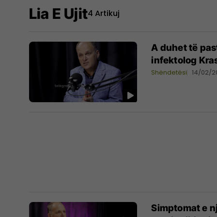
Lia E Ujit
4 Artikuj
A duhet të past
infektolog Kra
Shëndetësi
14/02/2
Simptomat e një