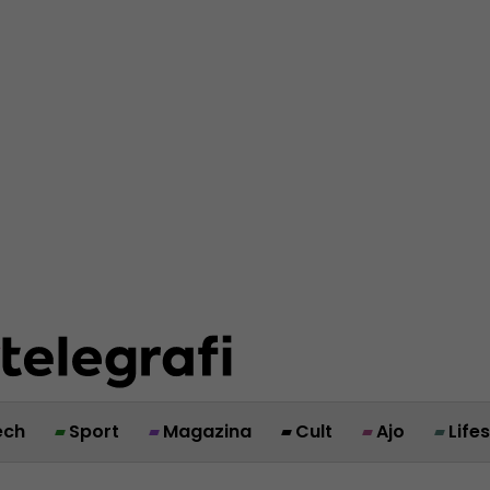
ech
Sport
Magazina
Cult
Ajo
Life