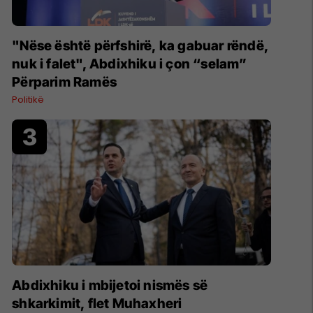
"Nëse është përfshirë, ka gabuar rëndë,
nuk i falet", Abdixhiku i çon “selam”
Përparim Ramës
Politikë
Abdixhiku i mbijetoi nismës së
shkarkimit, flet Muhaxheri