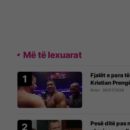
Më të lexuarat
Fjalët e para 
Kristian Preng
Boks
26/07/2026
Pesë ditë pas m