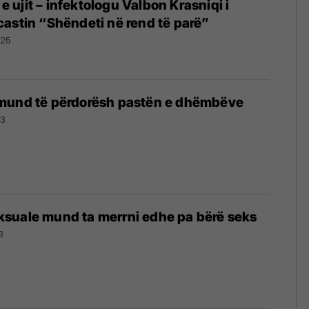
a e ujit – infektologu Valbon Krasniqi i
astin “Shëndeti në rend të parë”
025
mund të përdorësh pastën e dhëmbëve
23
suale mund ta merrni edhe pa bërë seks
3