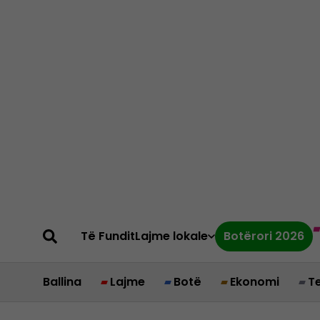
Të Fundit
Lajme lokale
Botërori 2026
Ballina
Lajme
Botë
Ekonomi
T