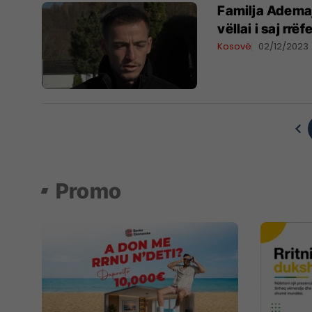
Familja Ademaj
vëllai i saj rrë
Kosovë
02/12/2023
Promo