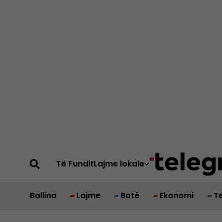
Të Fundit
Lajme lokale
Ballina
Lajme
Botë
Ekonomi
T