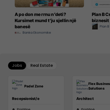
A po don me rrnu n’deti?
Plan B Cr
Kursimet mund t’ju sjellin një
biznesit
banesë
Plan B
Banka Ekonomike
Jobs
Real Estate
Flex Busine
Padel Zone
Solutions
Recepsionist/e
Architect
Prishtine
Prishtinë