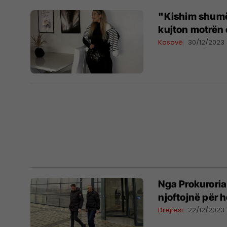
"Kishim shumë 
kujton motrën e
Kosovë
30/12/2023
Nga Prokuroria 
njoftojnë për 
Drejtësi
22/12/2023