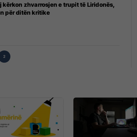
 kërkon zhvarrosjen e trupit të Liridonës,
fen për ditën kritike
2