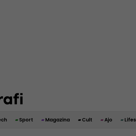
ech
Sport
Magazina
Cult
Ajo
Life