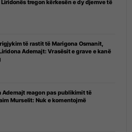
 i Liridonës tregon kërkesën e dy djemve të
4
rigjykim të rastit të Marigona Osmanit,
 Liridona Ademajt: Vrasësit e grave e kanë
g
4
na Ademajt reagon pas publikimit të
aim Murselit: Nuk e komentojmë