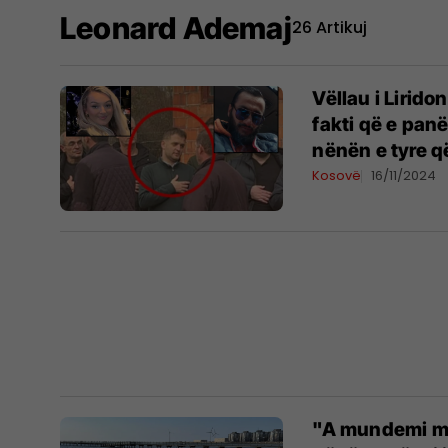
Leonard Ademaj
26 Artikuj
Vëllau i Lirid
fakti që e panë
nënën e tyre q
Kosovë
16/11/2024
"A mundemi me 