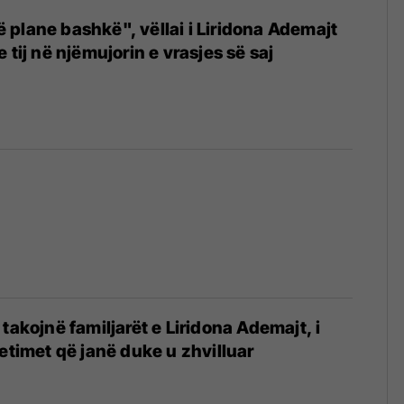
plane bashkë", vëllai i Liridona Ademajt
 tij në njëmujorin e vrasjes së saj
takojnë familjarët e Liridona Ademajt, i
hetimet që janë duke u zhvilluar