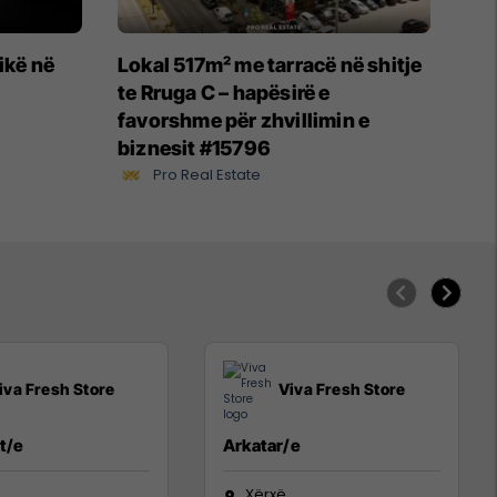
ikë në
Lokal 517m² me tarracë në shitje
te Rruga C – hapësirë e
favorshme për zhvillimin e
biznesit #15796
Pro Real Estate
iva Fresh Store
Viva Fresh Store
t/e
Arkatar/e
Xërxë