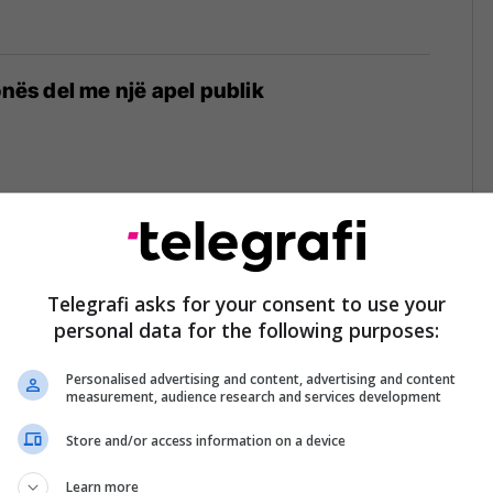
onës del me një apel publik
nuk e dinë që ju ka vdek nëna”, “Besojmë
vëllai i Liridonës flet pas seancës së sotme
Telegrafi asks for your consent to use your
personal data for the following purposes:
Personalised advertising and content, advertising and content
measurement, audience research and services development
Store and/or access information on a device
kërkon t'u lejohet që nesër ta rivarrosin
Learn more