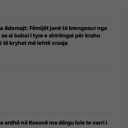
ona Ademajt: Fëmijët janë të brengosur nga
 se si babai i tyre e shtrëngoi për krahu
ë të kryhet më lehtë vrasja
ardhë në Kosovë me dërgu lule te varri i