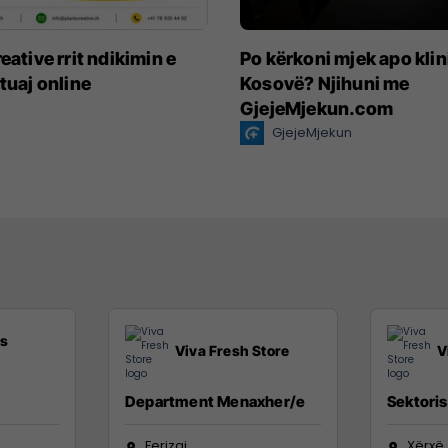
eative rrit ndikimin e
Po kërkoni mjek apo klin
 tuaj online
Kosovë? Njihuni me
GjejeMjekun.com
GjejeMjekun
ss
Viva Fresh Store
V
Department Menaxher/e
Sektoris
Ferizaj
Xërxë