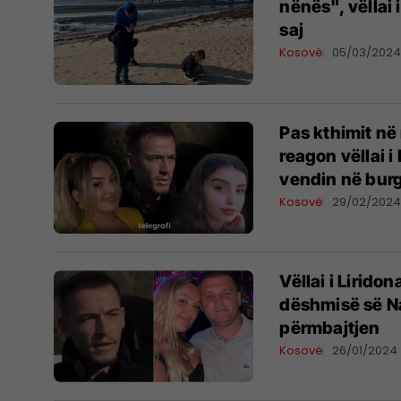
nënës", vëllai
saj
Kosovë
05/03/202
Pas kthimit në 
reagon vëllai i
vendin në bur
Kosovë
29/02/202
Vëllai i Lirido
dëshmisë së N
përmbajtjen
Kosovë
26/01/2024