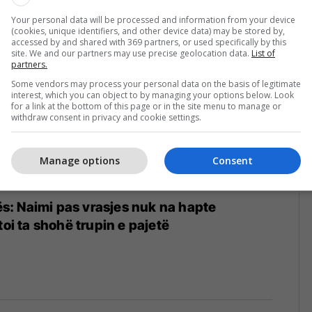
Your personal data will be processed and information from your device
(cookies, unique identifiers, and other device data) may be stored by,
accessed by and shared with 369 partners, or used specifically by this
site. We and our partners may use precise geolocation data.
List of
partners.
Some vendors may process your personal data on the basis of legitimate
interest, which you can object to by managing your options below. Look
for a link at the bottom of this page or in the site menu to manage or
withdraw consent in privacy and cookie settings.
Manage options
Consent
nës: Naimi pas vrasjes nuk na hapte
toi ta shohë trupin e pajetë