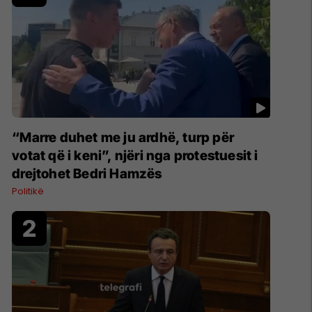
“Marre duhet me ju ardhë, turp për
votat që i keni”, njëri nga protestuesit i
drejtohet Bedri Hamzës
Politikë