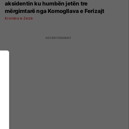
aksidentin ku humbën jetën tre
mërgimtarë nga Komogllava e Ferizajt
Kronika e Zezë