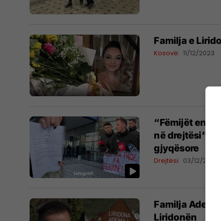
Familja e Lirid
Kosovë
11/12/2023
“Fëmijët ende 
në drejtësi” – 
gjyqësore
Drejtësi
03/12/2023
Familja Ademaj 
Liridonën