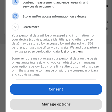
content measurement, audience research and
Specialist Mishi (Kasap)
Sales Deve
services development
Manager
Store and/or access information on a device
Ferizaj
Prishtinë
3 Gusht 2026
Learn more
29 Gusht 
Your personal data will be processed and information from
your device (cookies, unique identifiers, and other device
data) may be stored by, accessed by and shared with 369
partners, or used specifically by this site. We and our partners
may use precise geolocation data.
List of partners.
Some vendors may process your personal data on the basis
of legitimate interest, which you can object to by managing
your options below. Look for a link at the bottom of this page
or in the site menu to manage or withdraw consent in privacy
and cookie settings.
Consent
Manage options