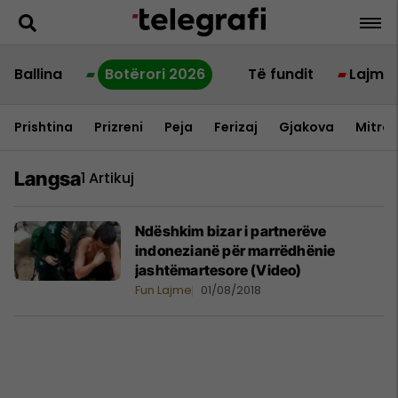
Ballina
Botërori 2026
Të fundit
Lajme
Prishtina
Prizreni
Peja
Ferizaj
Gjakova
Mitrov
Langsa
1 Artikuj
Ndëshkim bizar i partnerëve
indonezianë për marrëdhënie
jashtëmartesore (Video)
Fun Lajme
01/08/2018