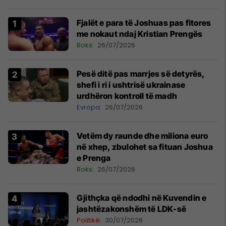
Fjalët e para të Joshuas pas fitores
me nokaut ndaj Kristian Prengës
Boks
26/07/2026
Pesë ditë pas marrjes së detyrës,
shefi i ri i ushtrisë ukrainase
urdhëron kontroll të madh
Evropa
26/07/2026
Vetëm dy raunde dhe miliona euro
në xhep, zbulohet sa fituan Joshua
e Prenga
Boks
26/07/2026
Gjithçka që ndodhi në Kuvendin e
jashtëzakonshëm të LDK-së
Politikë
30/07/2026