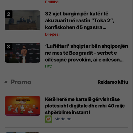
Politikë
32 vjet burgim për katër të
akuzuarit në rastin “Toka 2”,
konfiskohen 45 ngastra
kadastrale
Drejtësi
‘Luftëtari’ shqiptar bën shqiponjën
në mes të Beogradit - serbët e
cilësojnë provokim, ai e cilëson
simbol të identitetit
UFC
Promo
Reklamo këtu
Këtë herë me kartelë gërvishtëse
plotësisht digjitale dhe mbi 40 mijë
shpërblime instant!
Meridian