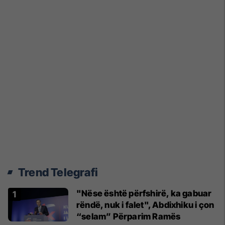
Trend Telegrafi
"Nëse është përfshirë, ka gabuar
rëndë, nuk i falet", Abdixhiku i çon
“selam” Përparim Ramës