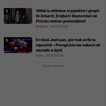
Vëllai iu etiketua si pjesëtar i grupit
të Arkanit, Drejtori i Ekonomisë në
Prizren mohon pretendimet
Drejtësi
24/07/2026
E rrëzoi Joshuan, por nuk arriti ta
mposhtë – Prenga bie me nokaut në
raundin e dytë
Boks
26/07/2026