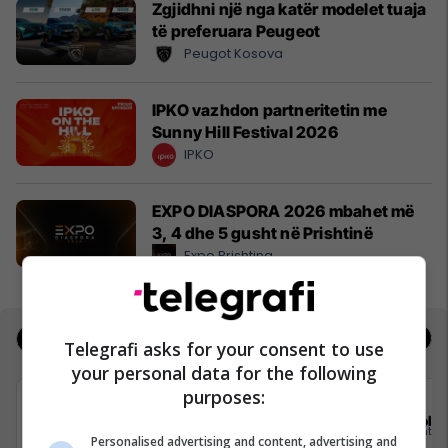
Zgjidhni një nga katër modelet tuaja
të preferuara Peugeot
Peugot Kosova
IPKO vazhdon partneritetin me
Sunny Hill Festival 2026
IPKO
EXPO DIASPORA 2026 mbahet më
3, 4 dhe 5 gusht në Prishtinë
Expo Prishtina
Jobs
Real Estate
Telegrafi asks for your consent to use
your personal data for the following
purposes:
Elkos Group
Sola
Personalised advertising and content, advertising and