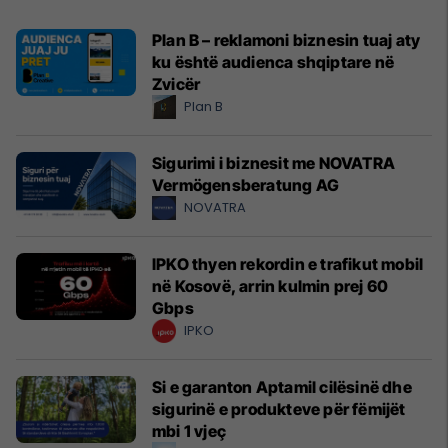
Plan B – reklamoni biznesin tuaj aty
ku është audienca shqiptare në
Zvicër
Plan B
Sigurimi i biznesit me NOVATRA
Vermögensberatung AG
NOVATRA
IPKO thyen rekordin e trafikut mobil
në Kosovë, arrin kulmin prej 60
Gbps
IPKO
Si e garanton Aptamil cilësinë dhe
sigurinë e produkteve për fëmijët
mbi 1 vjeç