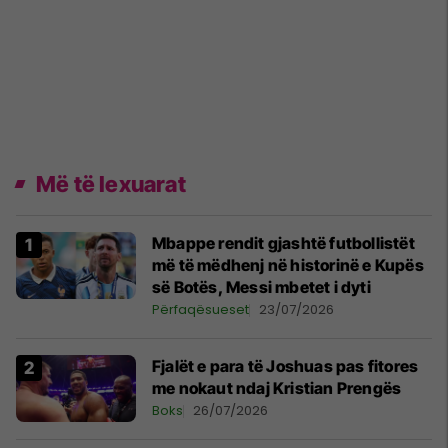
Më të lexuarat
Mbappe rendit gjashtë futbollistët
më të mëdhenj në historinë e Kupës
së Botës, Messi mbetet i dyti
Përfaqësueset
23/07/2026
Fjalët e para të Joshuas pas fitores
me nokaut ndaj Kristian Prengës
Boks
26/07/2026