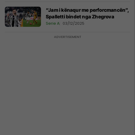
“Jam i kënaqur me perforcmancën”,
Spalletti bindet nga Zhegrova
Serie A
03/12/2025