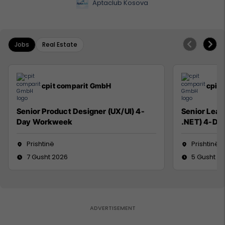
Aptaclub Kosova
Jobs
Real Estate
cpit comparit GmbH
cpit
Senior Product Designer (UX/UI) 4-
Senior Lead
Day Workweek
.NET) 4-Da
Prishtinë
Prishtinë
7 Gusht 2026
5 Gusht 2