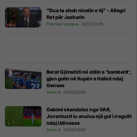
"Dua ta shoh nivelin e tij" - Allegri
flet për Jasharin
Premier League
03/12/2025
Berat Gjimshiti në stilin e 'bomberit',
gjen golin në Kupën e Italisë ndaj
Genoas
Serie A
03/12/2025
Gabimi skandaloz nga VAR,
Juventusit iu anulua një gol i rregullt
ndaj Udineses
Serie A
03/12/2025