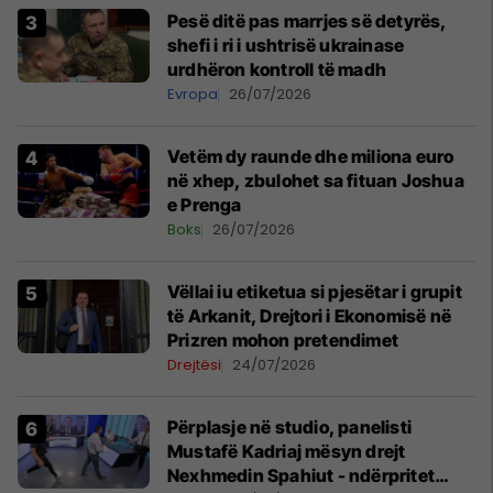
Pesë ditë pas marrjes së detyrës,
shefi i ri i ushtrisë ukrainase
urdhëron kontroll të madh
Evropa
26/07/2026
Vetëm dy raunde dhe miliona euro
në xhep, zbulohet sa fituan Joshua
e Prenga
Boks
26/07/2026
Vëllai iu etiketua si pjesëtar i grupit
të Arkanit, Drejtori i Ekonomisë në
Prizren mohon pretendimet
Drejtësi
24/07/2026
Përplasje në studio, panelisti
Mustafë Kadriaj mësyn drejt
Nexhmedin Spahiut - ndërpritet