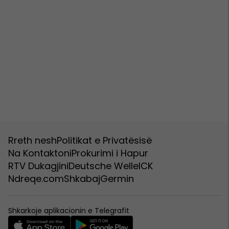
Rreth nesh
Politikat e Privatësisë
Na Kontaktoni
Prokurimi i Hapur
RTV Dukagjini
Deutsche Welle
ICK
Ndreqe.com
Shkabaj
Germin
Shkarkoje aplikacionin e Telegrafit