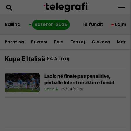
Ballina
Botërori 2026
Të fundit
Lajme
Prishtina
Prizreni
Peja
Ferizaj
Gjakova
Mitrov
Kupa E Italisë
184 Artikuj
Lazio në finale pas penalltive,
përballë Interit në aktin e fundit
Serie A
22/04/2026