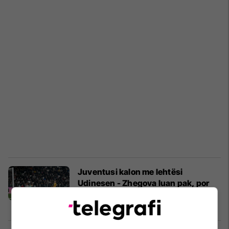
Juventusi kalon me lehtësi
Udinesen - Zhegova luan pak, por
kënaq tifozët në tribuna
Serie A
02/12/2025