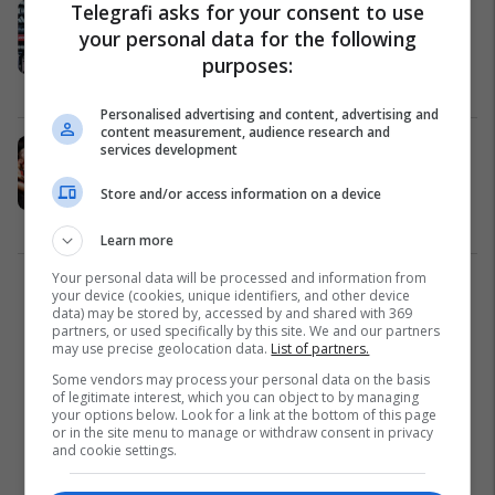
Telegrafi asks for your consent to use
Luciano Spalleti flet sërish për Edon
your personal data for the following
Zhegrovën: Ai ka talent, nuk dihet
kur dhe si shpërthen
purposes:
Serie A
01/12/2025
Personalised advertising and content, advertising and
content measurement, audience research and
Milani kalon me lehtësi Leccen,
services development
Nkunku gjen golin e parë me
Store and/or access information on a device
kuqezinjtë
Serie A
23/09/2025
Learn more
Your personal data will be processed and information from
1
your device (cookies, unique identifiers, and other device
data) may be stored by, accessed by and shared with 369
partners, or used specifically by this site. We and our partners
may use precise geolocation data.
List of partners.
Some vendors may process your personal data on the basis
of legitimate interest, which you can object to by managing
your options below. Look for a link at the bottom of this page
or in the site menu to manage or withdraw consent in privacy
and cookie settings.