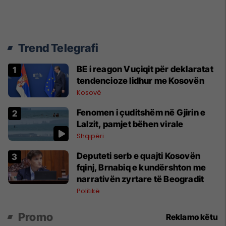
Trend Telegrafi
BE i reagon Vuçiqit për deklaratat
tendencioze lidhur me Kosovën
Kosovë
Fenomen i çuditshëm në Gjirin e
Lalzit, pamjet bëhen virale
Shqipëri
Deputeti serb e quajti Kosovën
fqinj, Brnabiq e kundërshton me
narrativën zyrtare të Beogradit
Politikë
Promo
Reklamo këtu