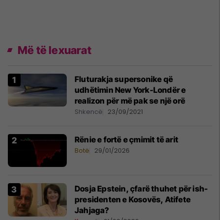
Më të lexuarat
Fluturakja supersonike që
udhëtimin New York-Londër e
realizon për më pak se një orë
Shkencë
23/09/2021
Rënie e fortë e çmimit të arit
Botë
29/01/2026
Dosja Epstein, çfarë thuhet për ish-
presidenten e Kosovës, Atifete
Jahjaga?