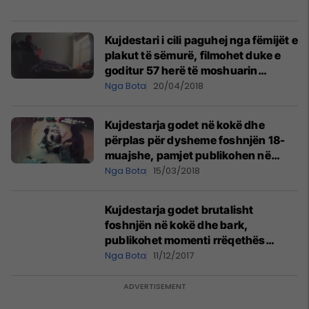
Kujdestari i cili paguhej nga fëmijët e
plakut të sëmurë, filmohet duke e
goditur 57 herë të moshuarin
(Video, +16)
Nga Bota
20/04/2018
Kujdestarja godet në kokë dhe
përplas për dysheme foshnjën 18-
muajshe, pamjet publikohen në
internet (Video, +18)
Nga Bota
15/03/2018
Kujdestarja godet brutalisht
foshnjën në kokë dhe bark,
publikohet momenti rrëqethës
(Video, +18)
Nga Bota
11/12/2017