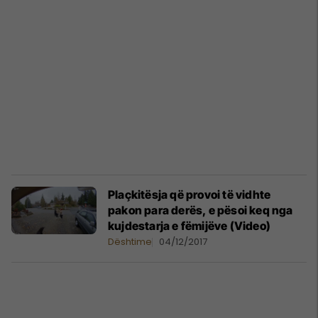
Plaçkitësja që provoi të vidhte
pakon para derës, e pësoi keq nga
kujdestarja e fëmijëve (Video)
Dështime
04/12/2017