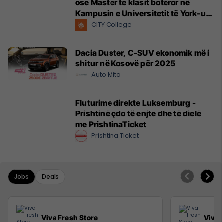
ose Master të klasit botëror në
Kampusin e Universitetit të York-ut
në Evropë në Selanik, Greqi
CITY College
Dacia Duster, C-SUV ekonomik më i
shitur në Kosovë për 2025
Auto Mita
Fluturime direkte Luksemburg -
Prishtinë çdo të enjte dhe të dielë
me PrishtinaTicket
Prishtina Ticket
Jobs
Deals
Viva Fresh Store
Viva 