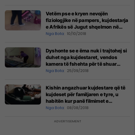
Vetëm pse e kryen nevojën
fiziologjike në pampers, kujdestarja
e Afrikës së Jugut shqelmon në
kokë vajzën me nevoja të veçanta
Nga Bota
10/10/2018
(Video, +18)
Dyshonte se e ëma nuk i trajtohej si
duhet nga kujdestaret, vendos
kamera të fshehta për të shuar
dilemat – shokohet kur sheh duke ia
Nga Bota
25/09/2018
shkulur flokët (Video)
Kishin angazhuar kujdestare që të
kujdeset për familjaren e tyre, u
habitën kur panë filmimet e
kamerave të fshehta - ajo e rrëzon
Nga Bota
08/08/2018
94-vjeçaren (Video)