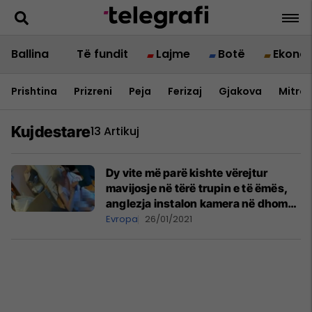
Ballina
Të fundit
Lajme
Botë
Ekono
Prishtina
Prizreni
Peja
Ferizaj
Gjakova
Mitrov
Kujdestare
13 Artikuj
Dy vite më parë kishte vërejtur
mavijosje në tërë trupin e të ëmës,
anglezja instalon kamera në dhomë
– habitet nga dhuna e kujdestares
Evropa
26/01/2021