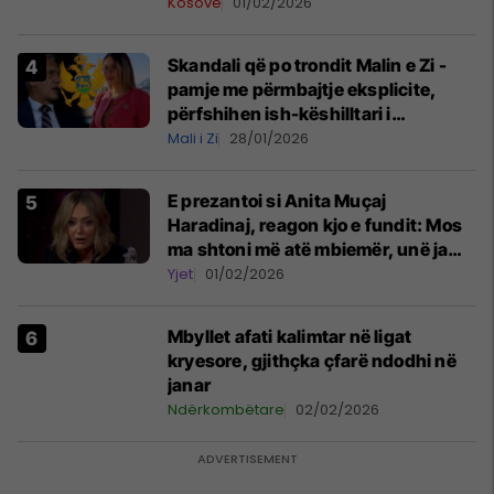
Kosovë
01/02/2026
Skandali që po trondit Malin e Zi -
pamje me përmbajtje eksplicite,
përfshihen ish-këshilltari i
presidentit dhe sekretarja
Mali i Zi
28/01/2026
shtetërore
E prezantoi si Anita Muçaj
Haradinaj, reagon kjo e fundit: Mos
ma shtoni më atë mbiemër, unë jam
Anita Haradinaj
Yjet
01/02/2026
Mbyllet afati kalimtar në ligat
kryesore, gjithçka çfarë ndodhi në
janar
Ndërkombëtare
02/02/2026