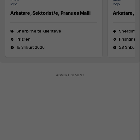
Arkatare, Sektorist/e, Pranues Malli
Arkatare, Se
Shërbime te Klientëve
Shërbime 
Prizren
Prishtinë
15 Shkurt 2026
28 Shkurt