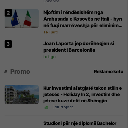
Shkencë
Njoftim i rëndësishëm nga
Ambasada e Kosovës në Itali - hyn
në fuqi marrëveshja për eliminimin
e tatimit të dyfishtë
Të Tjera
Joan Laporta jep dorëheqjen si
president i Barcelonës
La Liga
Promo
Reklamo këtu
Kur investimi afatgjatë takon stilin e
jetesës - Holiday In 2, investim dhe
jetesë buzë detit në Shëngjin
Edil Project
Studioni për një diplomë Bachelor