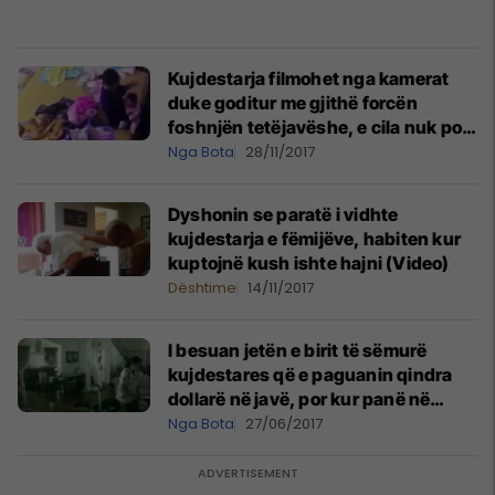
Kujdestarja filmohet nga kamerat
duke goditur me gjithë forcën
foshnjën tetëjavëshe, e cila nuk po
ndalej duke qarë (Video, +18)
Nga Bota
28/11/2017
Dyshonin se paratë i vidhte
kujdestarja e fëmijëve, habiten kur
kuptojnë kush ishte hajni (Video)
Dështime
14/11/2017
I besuan jetën e birit të sëmurë
kujdestares që e paguanin qindra
dollarë në javë, por kur panë në
kamera çfarë i bënte - mbetën të
Nga Bota
27/06/2017
shokuar (Video, +18)