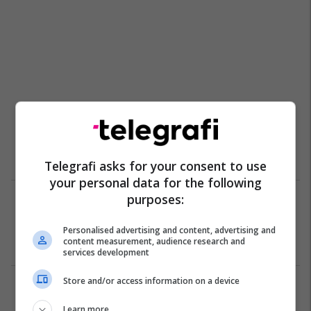
Telegrafi asks for your consent to use
your personal data for the following
purposes:
Pagë marramendëse për kujdestare
fëmijësh, pesë të mëparshmet nuk
punuan për këtë arsye (Foto)
Personalised advertising and content, advertising and
content measurement, audience research and
Fun Lajme
14/06/2017
services development
Store and/or access information on a device
1
Learn more