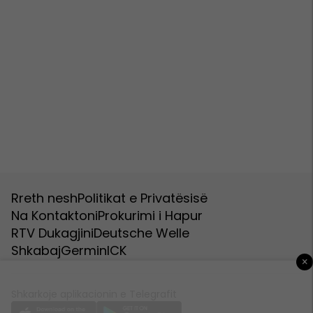
Rreth nesh
Politikat e Privatësisë
Na Kontaktoni
Prokurimi i Hapur
RTV Dukagjini
Deutsche Welle
Shkabaj
Germin
ICK
×
Shkarkoje aplikacionin e Telegrafit