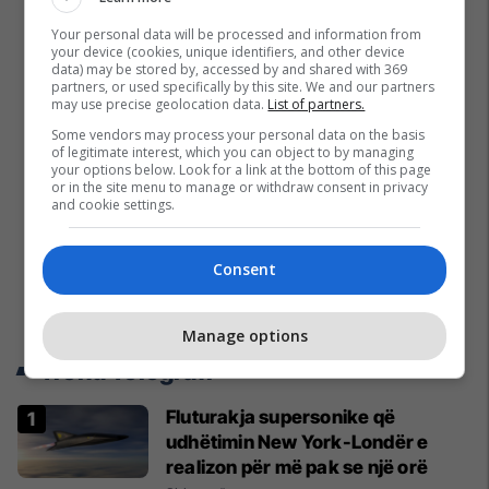
Your personal data will be processed and information from
your device (cookies, unique identifiers, and other device
data) may be stored by, accessed by and shared with 369
partners, or used specifically by this site. We and our partners
may use precise geolocation data.
List of partners.
Some vendors may process your personal data on the basis
of legitimate interest, which you can object to by managing
your options below. Look for a link at the bottom of this page
or in the site menu to manage or withdraw consent in privacy
and cookie settings.
Consent
Manage options
Trend Telegrafi
Fluturakja supersonike që
udhëtimin New York-Londër e
realizon për më pak se një orë