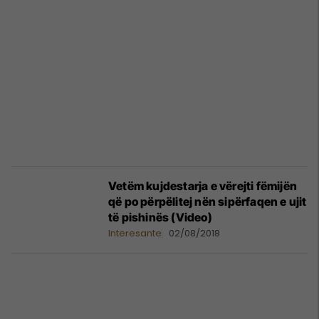
Vetëm kujdestarja e vërejti fëmijën
që po përpëlitej nën sipërfaqen e ujit
të pishinës (Video)
Interesante
02/08/2018