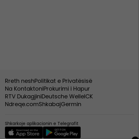
Rreth nesh
Politikat e Privatësisë
Na Kontaktoni
Prokurimi i Hapur
RTV Dukagjini
Deutsche Welle
ICK
Ndreqe.com
Shkabaj
Germin
Shkarkoje aplikacionin e Telegrafit