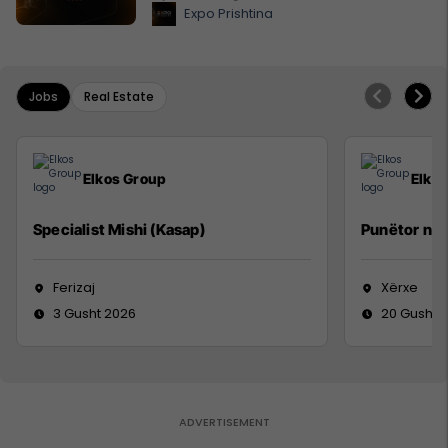
Expo Prishtina
Jobs
Real Estate
Elkos Group
Elko
Specialist Mishi (Kasap)
Punëtor në
Ferizaj
Xërxe
3 Gusht 2026
20 Gusht 