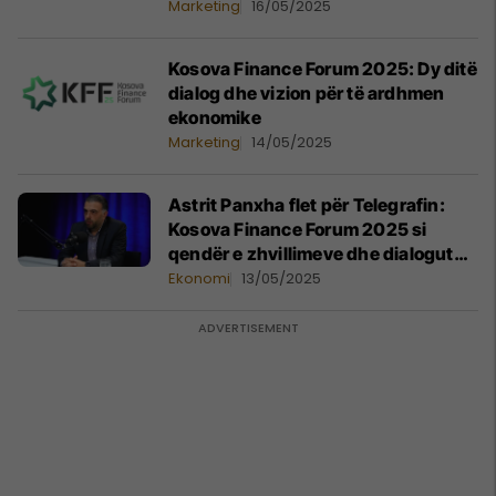
rajon
Marketing
16/05/2025
Kosova Finance Forum 2025: Dy ditë
dialog dhe vizion për të ardhmen
ekonomike
Marketing
14/05/2025
Astrit Panxha flet për Telegrafin:
Kosova Finance Forum 2025 si
qendër e zhvillimeve dhe dialogut
financiar
Ekonomi
13/05/2025