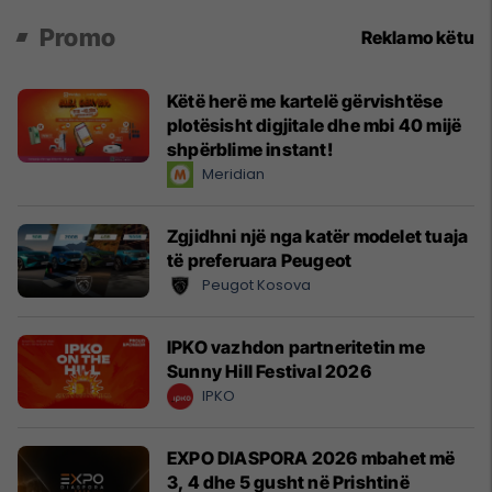
Promo
Reklamo këtu
Këtë herë me kartelë gërvishtëse
plotësisht digjitale dhe mbi 40 mijë
shpërblime instant!
Meridian
Zgjidhni një nga katër modelet tuaja
të preferuara Peugeot
Peugot Kosova
IPKO vazhdon partneritetin me
Sunny Hill Festival 2026
IPKO
EXPO DIASPORA 2026 mbahet më
3, 4 dhe 5 gusht në Prishtinë