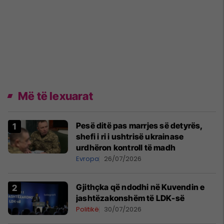
Më të lexuarat
Pesë ditë pas marrjes së detyrës,
shefi i ri i ushtrisë ukrainase
urdhëron kontroll të madh
Evropa
26/07/2026
Gjithçka që ndodhi në Kuvendin e
jashtëzakonshëm të LDK-së
Politikë
30/07/2026