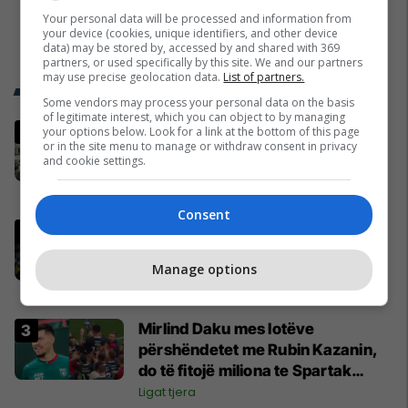
Your personal data will be processed and information from
your device (cookies, unique identifiers, and other device
data) may be stored by, accessed by and shared with 369
partners, or used specifically by this site. We and our partners
may use precise geolocation data.
List of partners.
Trend Telegrafi
Some vendors may process your personal data on the basis
of legitimate interest, which you can object to by managing
Ftohet nga prokuroria e Kosovës
your options below. Look for a link at the bottom of this page
or in the site menu to manage or withdraw consent in privacy
për krime lufte, ish-gjenerali serb
and cookie settings.
thotë se dikush e tradhtoi në
Beograd
Kosovë
Consent
“Vrisni, vrisni shqiptarët”,
skandal në UFC Beograd: Buzukja
Manage options
u përball me thirrje anti-shqiptare
nga tribunat
UFC
Mirlind Daku mes lotëve
përshëndetet me Rubin Kazanin,
do të fitojë miliona te Spartak
Moska
Ligat tjera