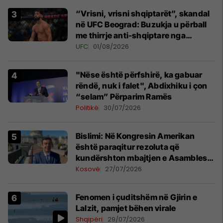
“Vrisni, vrisni shqiptarët”, skandal
në UFC Beograd: Buzukja u përball
me thirrje anti-shqiptare nga
tribunat
UFC
01/08/2026
"Nëse është përfshirë, ka gabuar
rëndë, nuk i falet", Abdixhiku i çon
“selam” Përparim Ramës
Politikë
30/07/2026
Bislimi: Në Kongresin Amerikan
është paraqitur rezoluta që
kundërshton mbajtjen e Asamblesë
Parlamentare të OSBE-së në
Kosovë
27/07/2026
Beograd
Fenomen i çuditshëm në Gjirin e
Lalzit, pamjet bëhen virale
Shqipëri
29/07/2026