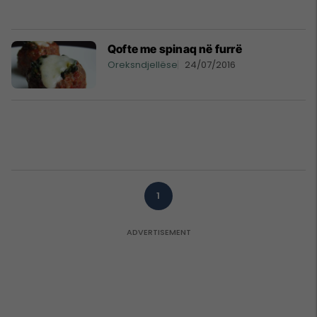
Qofte me spinaq në furrë
Oreksndjellëse
24/07/2016
1