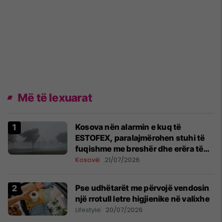
Më të lexuarat
Kosova nën alarmin e kuq të
ESTOFEX, paralajmërohen stuhi të
fuqishme me breshër dhe erëra të
forta
Kosovë
21/07/2026
Pse udhëtarët me përvojë vendosin
një rrotull letre higjienike në valixhe
Lifestyle
20/07/2026