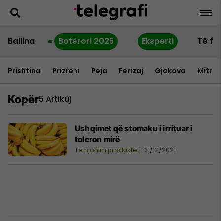
Ballina
Botërori 2026
Eksperti
Të fu
Prishtina
Prizreni
Peja
Ferizaj
Gjakova
Mitrov
Kopër
5 Artikuj
Ushqimet që stomaku i irrituar i
toleron mirë
Të njohim produktet
31/12/2021