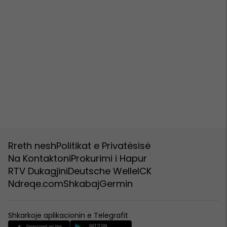
Rreth nesh
Politikat e Privatësisë
Na Kontaktoni
Prokurimi i Hapur
RTV Dukagjini
Deutsche Welle
ICK
Ndreqe.com
Shkabaj
Germin
Shkarkoje aplikacionin e Telegrafit