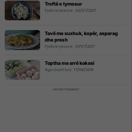
Troftë e tymosur
Pjata kryesore
02/07/2017
Tavë me suxhuk, kopër, asparag
dhe presh
Pjata kryesore
01/07/2017
Toptha me arrë kokosi
Nga duart tua
17/08/2016