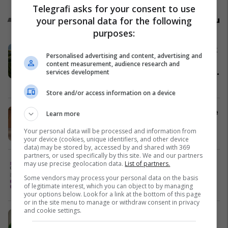
Telegrafi asks for your consent to use
Promo
your personal data for the following
Reklamo këtu
purposes:
Baks Bay, projekti me i madh turistik
Personalised advertising and content, advertising and
në Shqipëri prezantohet ne Expo
content measurement, audience research and
Real Kosova: Vizitoni shtandin dhe
services development
zbuloni mundësitë e investimit
Baks Bay
Store and/or access information on a device
Ananas Impex sjell në treg produkte
Learn more
të reja për çdo shije dhe gatim
Your personal data will be processed and information from
Ananas Impex
your device (cookies, unique identifiers, and other device
data) may be stored by, accessed by and shared with 369
partners, or used specifically by this site. We and our partners
Maturant, puno nga shtëpia! Studio
may use precise geolocation data.
List of partners.
Siguri Kibernetike ose Programim
Some vendors may process your personal data on the basis
Cacttus Education
of legitimate interest, which you can object to by managing
your options below. Look for a link at the bottom of this page
or in the site menu to manage or withdraw consent in privacy
and cookie settings.
Oferta e Korrikut në FAFA Sun
Fafa Resorts