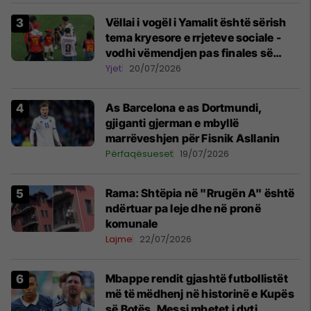
Vëllai i vogël i Yamalit është sërish
tema kryesore e rrjeteve sociale -
vodhi vëmendjen pas finales së
Kupës së Botës
Yjet
20/07/2026
As Barcelona e as Dortmundi,
gjiganti gjerman e mbyllë
marrëveshjen për Fisnik Asllanin
Përfaqësueset
19/07/2026
Rama: Shtëpia në "Rrugën A" është
ndërtuar pa leje dhe në pronë
komunale
Lajme
22/07/2026
Mbappe rendit gjashtë futbollistët
më të mëdhenj në historinë e Kupës
së Botës, Messi mbetet i dyti