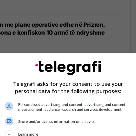
n me plane operative edhe në Prizren,
sona e konfiskon 10 armë të ndryshme
vës shton masat e sigurisë në Ferizaj,
me, Shtërpcë dhe Hani i Elezit - arrestohen
Telegrafi asks for your consent to use your
personal data for the following purposes:
Personalised advertising and content, advertising and content
measurement, audience research and services development
Store and/or access information on a device
it, KEDS zë mbi 500 konsumatorë duke e
ergjinë elektrike
Learn more