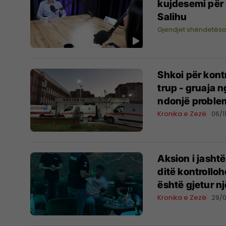
kujdesemi për 
Salihu
Gjendjet shëndetës
Shkoi për kont
trup - gruaja 
ndonjë proble
Kronika e Zezë
06/1
Aksion i jasht
ditë kontrollo
është gjetur nj
Kronika e Zezë
29/