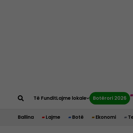
Të Fundit
Lajme lokale
Botërori 2026
Ballina
Lajme
Botë
Ekonomi
T