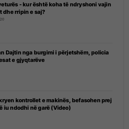
veturës - kur është koha të ndryshoni vajin
at dhe rripin e saj?
020
n Dajtin nga burgimi i përjetshëm, policia
esat e gjyqtarëve
 kryen kontrollet e makinës, befasohen prej
që iu ndodhi në garë (Video)