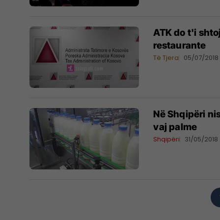
ATK do t'i shto
restaurante
Të Tjera
05/07/2018
Në Shqipëri ni
vaj palme
Shqipëri
31/05/2018