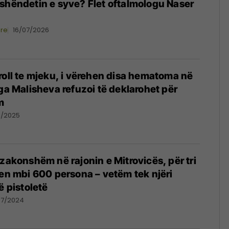
shëndetin e syve? Flet oftalmologu Naser
ore
16/07/2026
roll te mjeku, i vërehen disa hematoma në
nga Malisheva refuzoi të deklarohet për
m
1/2025
ëzakonshëm në rajonin e Mitrovicës, për tri
hen mbi 600 persona – vetëm tek njëri
ë pistoletë
07/2024