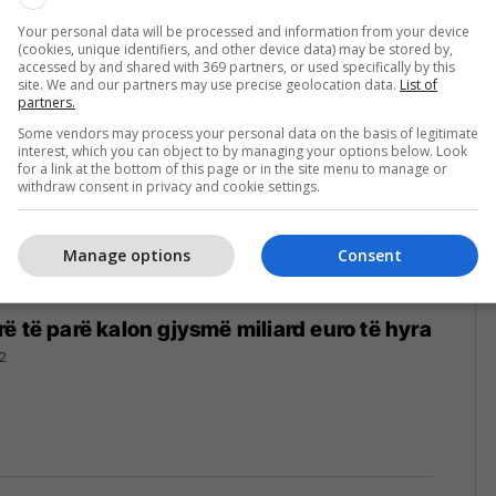
2023
Your personal data will be processed and information from your device
(cookies, unique identifiers, and other device data) may be stored by,
accessed by and shared with 369 partners, or used specifically by this
site. We and our partners may use precise geolocation data.
List of
partners.
Some vendors may process your personal data on the basis of legitimate
interest, which you can object to by managing your options below. Look
for a link at the bottom of this page or in the site menu to manage or
withdraw consent in privacy and cookie settings.
Manage options
Consent
ë të parë kalon gjysmë miliard euro të hyra
2