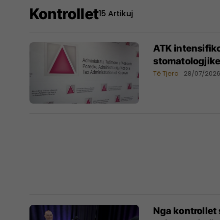
Kontrollet
15 Artikuj
ATK intensifiko
stomatologjike
Të Tjera
28/07/202
Nga kontrollet