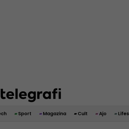
ech
Sport
Magazina
Cult
Ajo
Life