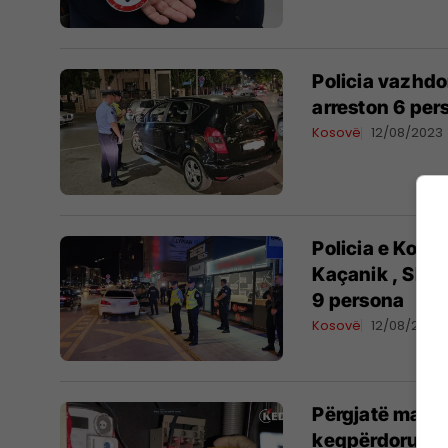
Policia vazhdo
arreston 6 per
Kosovë
12/08/2023
Policia e Koso
Kaçanik , Shti
9 persona
Kosovë
12/08/2023
Përgjatë mars
keqpërdorur en