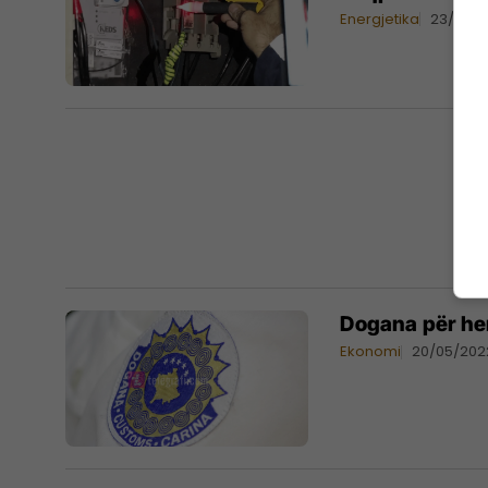
Energjetika
23/03/
Dogana për her
Ekonomi
20/05/202