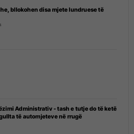
zhe, bllokohen disa mjete lundruese të
4
zimi Administrativ - tash e tutje do të ketë
egullta të automjeteve në rrugë
4