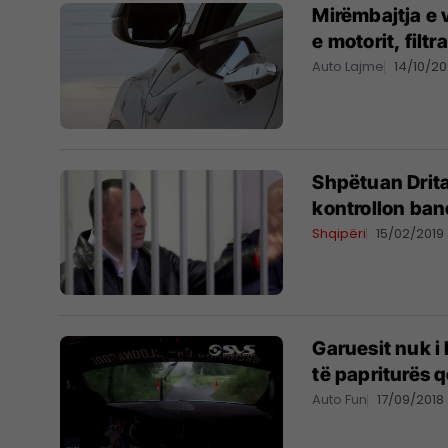
Mirëmbajtja e 
e motorit, filtr
Auto Lajme
14/10/2
Shpëtuan Drita
kontrollon ban
Shqipëri
15/02/2019
Garuesit nuk i
të papriturës 
Auto Fun
17/09/2018