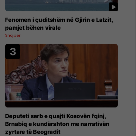
Fenomen i çuditshëm në Gjirin e Lalzit,
pamjet bëhen virale
Shqipëri
Deputeti serb e quajti Kosovën fqinj,
Brnabiq e kundërshton me narrativën
zyrtare të Beogradit