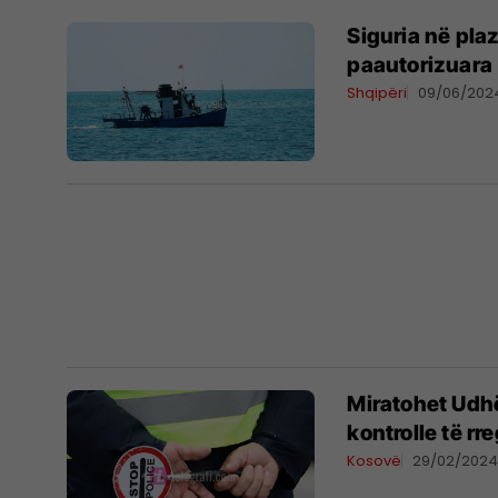
Siguria në pla
paautorizuara
Shqipëri
09/06/202
Miratohet Udhë
kontrolle të rr
Kosovë
29/02/202