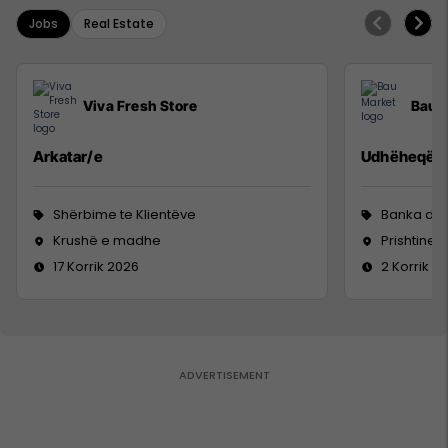
Jobs
Real Estate
Viva Fresh Store
Bau 
Arkatar/e
Udhëheqës i
Shërbime te Klientëve
Banka dhe
Krushë e madhe
Prishtine
17 Korrik 2026
2 Korrik 2