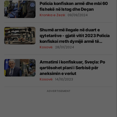
Policia konfiskon armë dhe mbi 60
fishekë në Istog dhe Deçan
Kronika e Zezë
09/09/2024
Shumë armë ilegale në duart e
qytetarëve - gjatë vitit 2023 Policia
konfiskoi rreth dymijë armë të
ndryshme e municion
Kosovë
28/01/2024
Armatimi i konfiskuar, Sveçla: Po
qartësohet plani i Serbisë për
aneksimin e veriut
Kosovë
14/10/2023