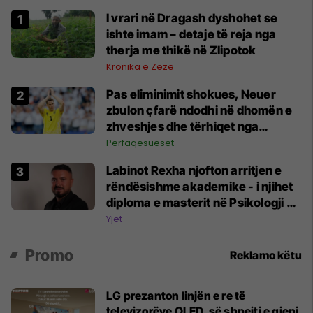
​I vrari në Dragash dyshohet se
ishte imam – detaje të reja nga
therja me thikë në Zlipotok
Kronika e Zezë
Pas eliminimit shokues, Neuer
zbulon çfarë ndodhi në dhomën e
zhveshjes dhe tërhiqet nga
kombëtarja
Përfaqësueset
Labinot Rexha njofton arritjen e
rëndësishme akademike - i njihet
diploma e masterit në Psikologji në
Zvicër
Yjet
Promo
Reklamo këtu
LG prezanton linjën e re të
televizorëve OLED, së shpejti e gjeni