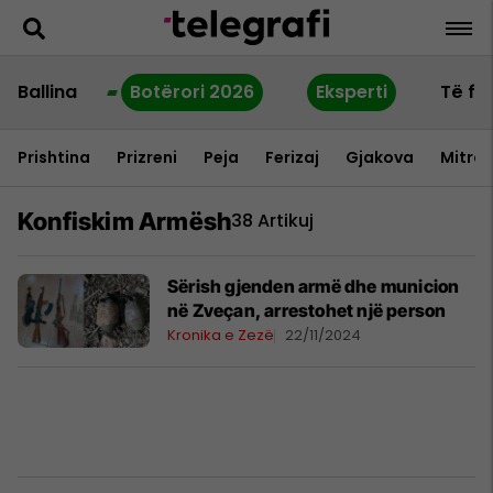
Ballina
Botërori 2026
Eksperti
Të fu
Prishtina
Prizreni
Peja
Ferizaj
Gjakova
Mitrov
Konfiskim Armësh
38 Artikuj
Sërish gjenden armë dhe municion
në Zveçan, arrestohet një person
Kronika e Zezë
22/11/2024