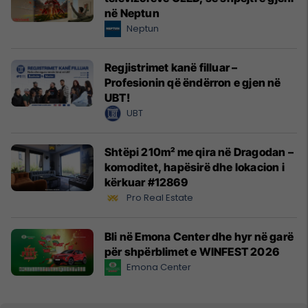
në Neptun
Neptun
Regjistrimet kanë filluar –
Profesionin që ëndërron e gjen në
UBT!
UBT
Shtëpi 210m² me qira në Dragodan –
komoditet, hapësirë dhe lokacion i
kërkuar #12869
Pro Real Estate
Bli në Emona Center dhe hyr në garë
për shpërblimet e WINFEST 2026
Emona Center