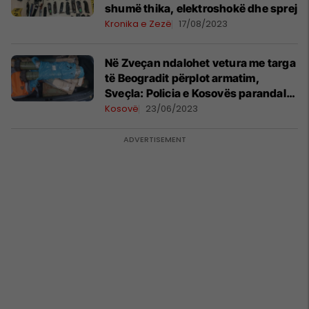
shumë thika, elektroshokë dhe sprej
Kronika e Zezë
17/08/2023
Në Zveçan ndalohet vetura me targa
të Beogradit përplot armatim,
Sveçla: Policia e Kosovës parandaloi
sulm terrorist
Kosovë
23/06/2023