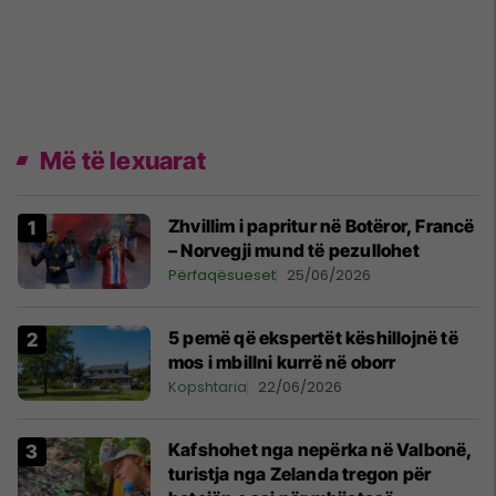
Më të lexuarat
Zhvillim i papritur në Botëror, Francë
– Norvegji mund të pezullohet
Përfaqësueset
25/06/2026
5 pemë që ekspertët këshillojnë të
mos i mbillni kurrë në oborr
Kopshtaria
22/06/2026
Kafshohet nga nepërka në Valbonë,
turistja nga Zelanda tregon për