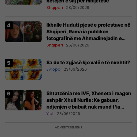
betejën e saj për mbijetesë
Shqipëri
28/06/2026
Ikballe Huduti pjesë e protestave në
Shqipëri, Rama ia publikon
fotografinë me Ahmadinejadin e
Iranit
Shqipëri
25/06/2026
Sa do të zgjasë kjo valë e të nxehtit?
Evropa
23/06/2026
Shtatzënia me IVF, Xheneta i reagon
ashpër Xhuli Nurës: Ke gabuar,
ndjenjën e babait nuk mund t'ia
plotësosh kurrë
Yjet
28/06/2026