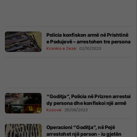
Policia konfiskon armë në Prishtinë
e Podujevë – arrestohen tre persona
Kronika e Zezë
02/10/2023
“Goditja”, Policia në Prizren arrestoi
dy persona dhe konfiskoi një armë
Kosovë
25/08/2023
Operacioni “Goditja”, në Pejë
arrestohet një person - iu gjetën