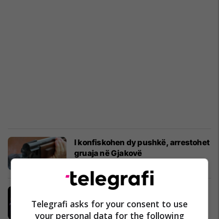
I konfiskohen dy pushkë, arrestohet
gruaja në Gjakovë
Kronika e Zezë
22/11/2021
Policia sekuestrohen tri armë në
Skenderaj
Telegrafi asks for your consent to use
Kronika e Zezë
20/08/2021
your personal data for the following