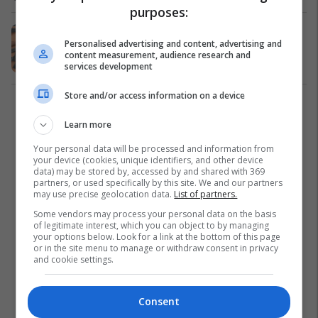
purposes:
Policia gjen dhe sekuestron armë të
Personalised advertising and content, advertising and
ndryshme në Malishevë
content measurement, audience research and
Kronika e Zezë
12/08/2021
services development
Store and/or access information on a device
1
Learn more
Your personal data will be processed and information from
your device (cookies, unique identifiers, and other device
data) may be stored by, accessed by and shared with 369
partners, or used specifically by this site. We and our partners
may use precise geolocation data.
List of partners.
Some vendors may process your personal data on the basis
of legitimate interest, which you can object to by managing
your options below. Look for a link at the bottom of this page
or in the site menu to manage or withdraw consent in privacy
and cookie settings.
Consent