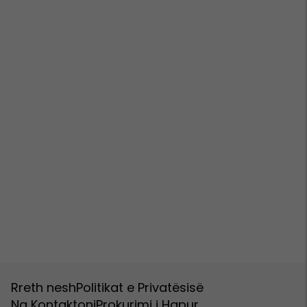
Rreth nesh
Politikat e Privatësisë
Na Kontaktoni
Prokurimi i Hapur