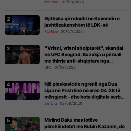
Kosovë
02/08/2026
Gjithçka që ndodhi në Kuvendin e
jashtëzakonshëm të LDK-së
Politikë
30/07/2026
“Vrisni, vrisni shqiptarët”, skandal
në UFC Beograd: Buzukja u përball
me thirrje anti-shqiptare nga
tribunat
UFC
01/08/2026
Një pleskavicë e ngrënë nga Dua
Lipa në Prishtinë në orën 04:28 të
mëngjesit - dhe bota digjitale serbe
shpall gjendjen e luftës
Serbia
03/08/2026
Mirlind Daku mes lotëve
përshëndetet me Rubin Kazanin, do