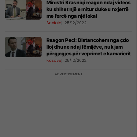
Ministri Krasniqi reagon ndaj videos
ku shihet një e mitur duke u nxjerrë
me forcë nga një lokal
Sociale
25/12/2022
Reagon Peci: Distancohem nga çdo
lloj dhune ndaj fëmijëve, nuk jam
përgjegjës për veprimet e kamarierit
Kosovë
25/12/2022