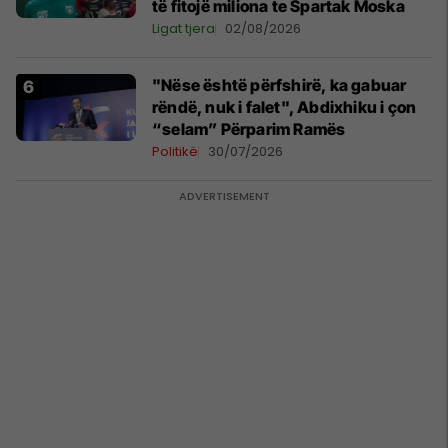
të fitojë miliona te Spartak Moska
Ligat tjera
02/08/2026
"Nëse është përfshirë, ka gabuar
rëndë, nuk i falet", Abdixhiku i çon
“selam” Përparim Ramës
Politikë
30/07/2026