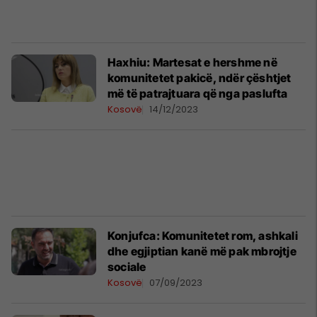
Haxhiu: Martesat e hershme në
komunitetet pakicë, ndër çështjet
më të patrajtuara që nga paslufta
Kosovë
14/12/2023
Konjufca: Komunitetet rom, ashkali
dhe egjiptian kanë më pak mbrojtje
sociale
Kosovë
07/09/2023