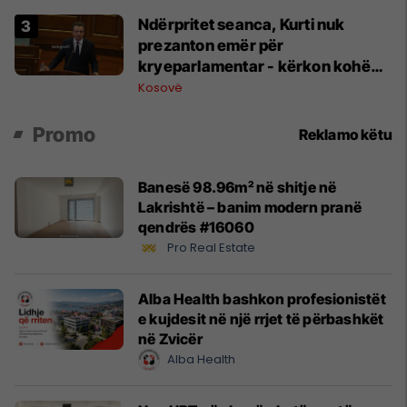
Ndërpritet seanca, Kurti nuk
prezanton emër për
kryeparlamentar - kërkon kohë
shtesë për marrëveshje politike
Kosovë
Promo
Reklamo këtu
Banesë 98.96m² në shitje në
Lakrishtë – banim modern pranë
qendrës #16060
Pro Real Estate
Alba Health bashkon profesionistët
e kujdesit në një rrjet të përbashkët
në Zvicër
Alba Health