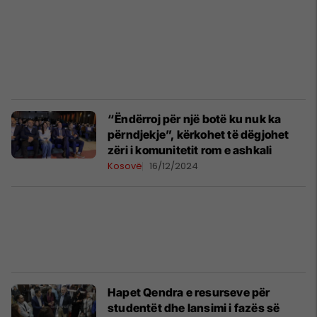
​“Ëndërroj për një botë ku nuk ka
përndjekje”, kërkohet të dëgjohet
zëri i komunitetit rom e ashkali
Kosovë
16/12/2024
Hapet Qendra e resurseve për
studentët dhe lansimi i fazës së