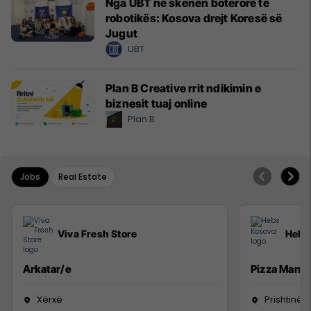
Nga UBT në skenën botërore të
robotikës: Kosova drejt Koresë së
Jugut
UBT
Plan B Creative rrit ndikimin e
biznesit tuaj online
Plan B
Jobs
Real Estate
Viva Fresh Store
Hebs
Arkatar/e
Pizza Man
Xërxë
Prishtinë