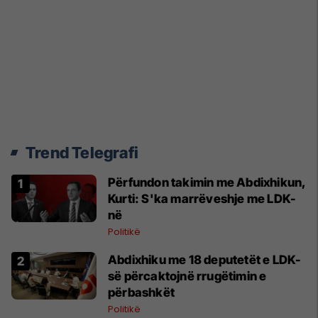
Trend Telegrafi
Përfundon takimin me Abdixhikun,
Kurti: S'ka marrëveshje me LDK-
në
Politikë
Abdixhiku me 18 deputetët e LDK-
së përcaktojnë rrugëtimin e
përbashkët
Politikë