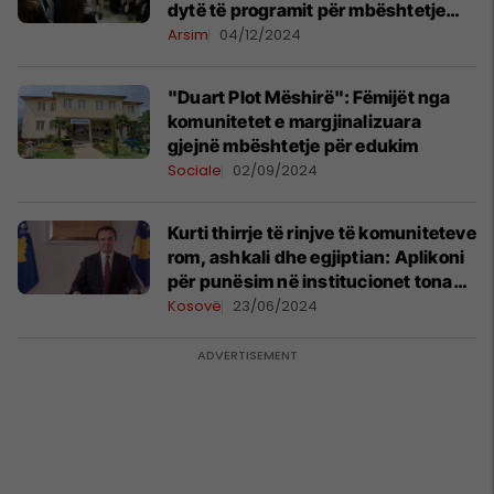
dytë të programit për mbështetje
akademike të komuniteteve rom,
Arsim
04/12/2024
ashkali dhe egjiptian
"Duart Plot Mëshirë": Fëmijët nga
komunitetet e margjinalizuara
gjejnë mbështetje për edukim
Sociale
02/09/2024
Kurti thirrje të rinjve të komuniteteve
rom, ashkali dhe egjiptian: Aplikoni
për punësim në institucionet tona
publike
Kosovë
23/06/2024