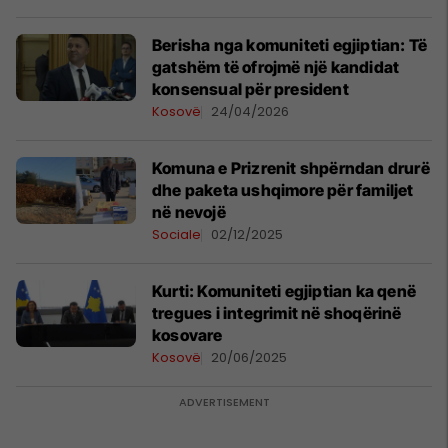
​Berisha nga komuniteti egjiptian: Të
gatshëm të ofrojmë një kandidat
konsensual për president
Kosovë
24/04/2026
Komuna e Prizrenit shpërndan drurë
dhe paketa ushqimore për familjet
në nevojë
Sociale
02/12/2025
Kurti: Komuniteti egjiptian ka qenë
tregues i integrimit në shoqërinë
kosovare
Kosovë
20/06/2025