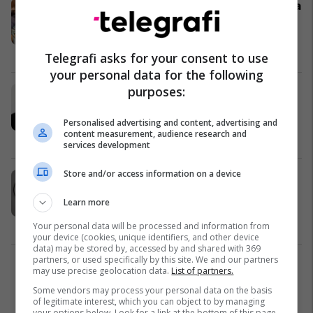
Kryetari i PLE denoncon rastin, vajza
e komunitetit jo-shumicë largohet
me forcë nga lokali në prani të
ministrit Peci
Sociale
25/12/2022
Telegrafi asks for your consent to use
your personal data for the following
purposes:
"Dhuro një çantë, ndrysho një jetë",
kampanja për pajisje me material
shkollor falas për fëmijët e
Personalised advertising and content, advertising and
content measurement, audience research and
komuniteteve në Kosovë
Kosovë
11/09/2022
services development
Store and/or access information on a device
Kurti: 100 bursa për nxënësit dhe
500 bursa për studentët e
Learn more
komuniteteve rom, ashkali e
egjiptian
Kosovë
22/06/2022
Your personal data will be processed and information from
your device (cookies, unique identifiers, and other device
data) may be stored by, accessed by and shared with 369
partners, or used specifically by this site. We and our partners
1
may use precise geolocation data.
List of partners.
Some vendors may process your personal data on the basis
of legitimate interest, which you can object to by managing
your options below. Look for a link at the bottom of this page