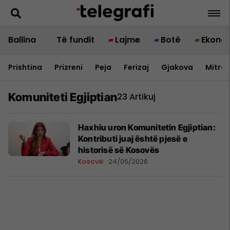
Ballina
Të fundit
Lajme
Botë
Ekono
Prishtina
Prizreni
Peja
Ferizaj
Gjakova
Mitrov
Komuniteti Egjiptian
23 Artikuj
Haxhiu uron Komunitetin Egjiptian:
Kontributi juaj është pjesë e
historisë së Kosovës
Kosovë
24/06/2026