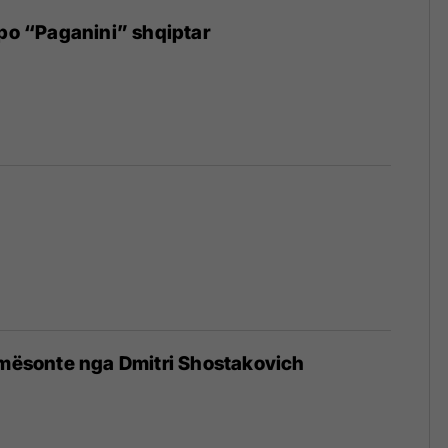
apo “Paganini” shqiptar
 mësonte nga Dmitri Shostakovich