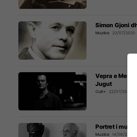
Simon Gjoni dh
Muzika
22/07/2020
Vepra e Mendi 
Jugut
Cult+
22/07/2020
Portret i muzik
Muzika
14/06/2020