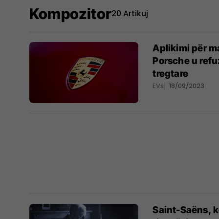
Kompozitor
20 Artikuj
Aplikimi për ma
Porsche u refu
tregtare
EVs
18/09/2023
Saint-Saëns, k