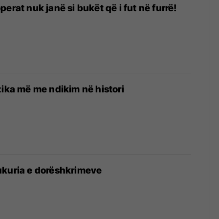
erat nuk janë si bukët që i fut në furrë!
zika më me ndikim në histori
ukuria e dorëshkrimeve