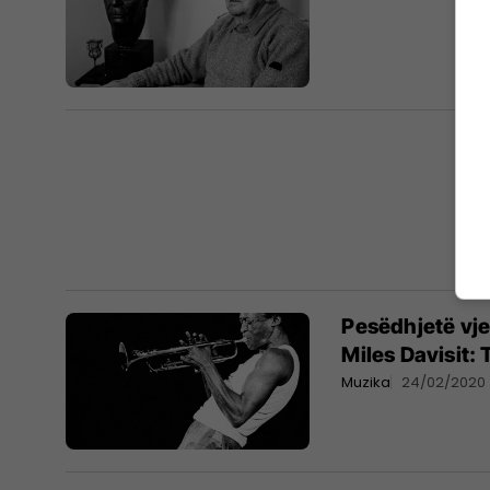
Pesëdhjetë vje
Miles Davisit: 
Muzika
24/02/2020