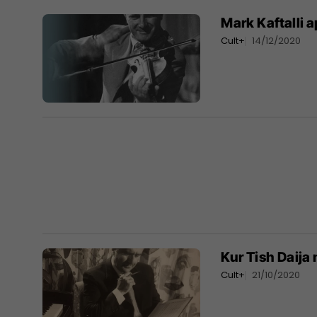
Mark Kaftalli 
Cult+
14/12/2020
Kur Tish Daija
Cult+
21/10/2020