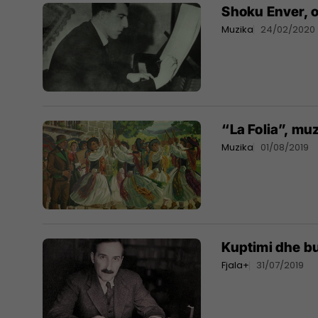
Shoku Enver, op
Muzika
24/02/2020
“La Folia”, mu
Muzika
01/08/2019
Kuptimi dhe b
Fjala+
31/07/2019