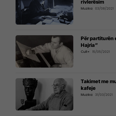
rivlerësim
Muzika
03/08/2021
Për partiturën 
Hajria”
Cult+
15/05/2021
Takimet me muz
kafeje
Muzika
31/03/2021