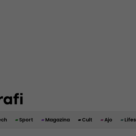
ech
Sport
Magazina
Cult
Ajo
Life