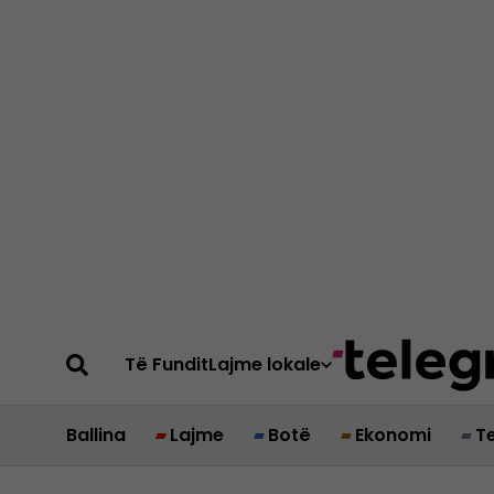
Të Fundit
Lajme lokale
Ballina
Lajme
Botë
Ekonomi
T