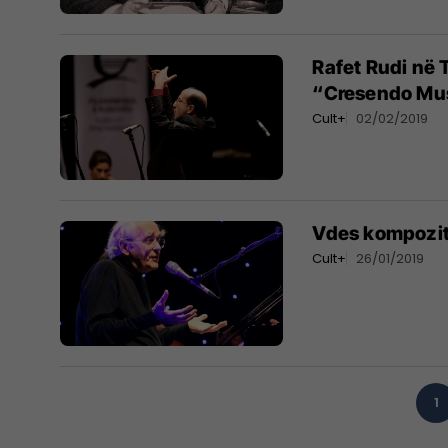
Rafet Rudi në 
“Cresendo Mu
Cult+
02/02/2019
Vdes kompozit
Cult+
26/01/2019
1