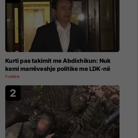
Kurti pas takimit me Abdixhikun: Nuk
kemi marrëveshje politike me LDK-në
Politikë