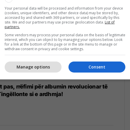
Your personal data will be processed and information from your device
(cookies, unique identifiers, and other device data) may be stored by,
accessed by and shared with 369 partners, or used specifically by this
site. We and our partners may use precise geolocation data.
List of
partners.
Some vendors may process your personal data on the basis of legitimate
interest, which you can object to by managing your options below. Look
for a link at the bottom of this page or in the site menu to manage or
withdraw consent in privacy and cookie settings.
Manage options
Consent
t pas, rrëfimi për albumin revolucionar të
Tingëllonte si e ardhmja!