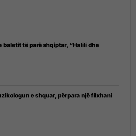
e baletit të parë shqiptar, “Halili dhe
ikologun e shquar, përpara një filxhani