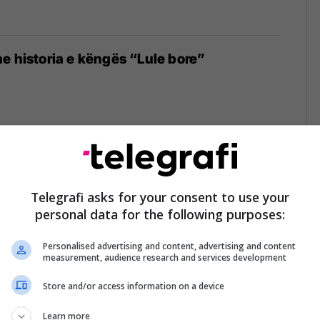
e historia e këngës “Lule bore”
Mengjiqit, do të ekzekutohet në Korën e
Telegrafi asks for your consent to use your
personal data for the following purposes:
Personalised advertising and content, advertising and content
measurement, audience research and services development
Store and/or access information on a device
antit Ramadan Sokoli: Krijime dhe flijime
Learn more