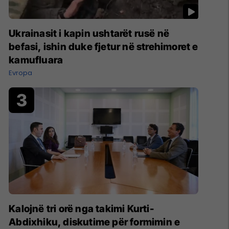
Ukrainasit i kapin ushtarët rusë në
befasi, ishin duke fjetur në strehimoret e
kamufluara
Evropa
Kalojnë tri orë nga takimi Kurti-
Abdixhiku, diskutime për formimin e