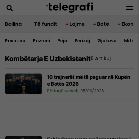
Ballina
Të fundit
Lajme
Botë
Ekono
Prishtina
Prizreni
Peja
Ferizaj
Gjakova
Mitrov
Kombëtarja E Uzbekistanit
5 Artikuj
10 trajnerët më të paguar në Kupën
e Botës 2026
Përfaqësueset
05/06/2026