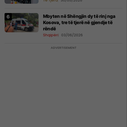
Të Tjera
30/05/2026
Mbyten në Shëngjin dy të rinj nga
Kosova, tre të tjerë në gjendje të
rëndë
Shqipëri
03/06/2026