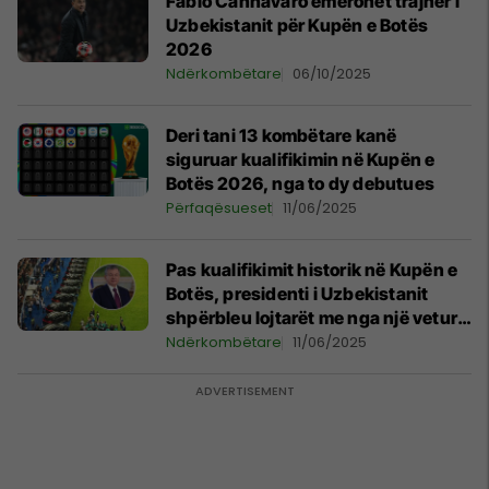
Fabio Cannavaro emërohet trajner i
Uzbekistanit për Kupën e Botës
2026
Ndërkombëtare
06/10/2025
Deri tani 13 kombëtare kanë
siguruar kualifikimin në Kupën e
Botës 2026, nga to dy debutues
Përfaqësueset
11/06/2025
Pas kualifikimit historik në Kupën e
Botës, presidenti i Uzbekistanit
shpërbleu lojtarët me nga një veturë
luksoze
Ndërkombëtare
11/06/2025