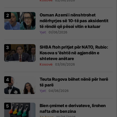
Kosovë
02/06/2026
Osman Azemi i nënshtrohet
ndërhyrjes së 10-të pas aksidentit
të rëndë që pësoi vitin e kaluar
Yjet
01/06/2026
SHBA ftoh pritjet për NATO, Rubio:
Kosova s’është në agjendën e
shteteve anëtare
Kosovë
03/06/2026
Teuta Rugova bëhet nënë për herë
të parë
Yjet
04/06/2026
Bien çmimet e derivateve, lirohen
nafta dhe benzina