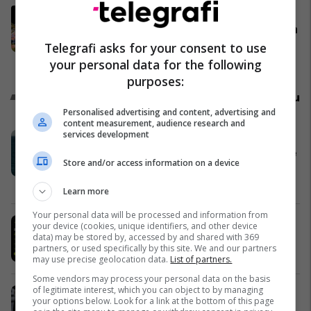
“Boll i kemi paguar haraç
budallallëkut tonë 100 vite”, Rama
krahason Zvërnecin me Ria
Telegrafi asks for your consent to use
Formosa-n në Portugali: Natyra
Shqipëri
your personal data for the following
dhe zhvillimi mund të ecin së
purposes:
bashku
Promo
Reklamo këtu
Personalised advertising and content, advertising and
content measurement, audience research and
services development
'Aura Voyage Yachts' prezanton në
Orikum eksperiencën e re të jahteve
Store and/or access information on a device
luksoze në bregdetin shqiptar
Telegrafi
Learn more
Your personal data will be processed and information from
Mega Sport Shop sjell zgjidhje
your device (cookies, unique identifiers, and other device
data) may be stored by, accessed by and shared with 369
praktike për stërvitje në shtëpi
partners, or used specifically by this site. We and our partners
Mega Sport
may use precise geolocation data.
List of partners.
Some vendors may process your personal data on the basis
of legitimate interest, which you can object to by managing
Shije tradicionale për vakte të
your options below. Look for a link at the bottom of this page
përditshme me suxhukun MEKA