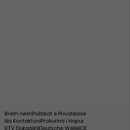
Rreth nesh
Politikat e Privatësisë
Na Kontaktoni
Prokurimi i Hapur
RTV Dukagjini
Deutsche Welle
ICK