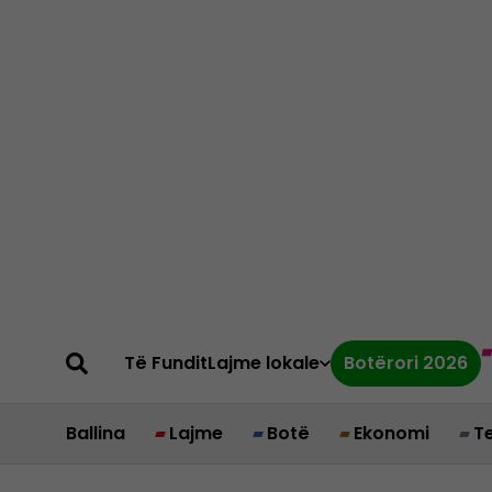
Të Fundit
Lajme lokale
Botërori 2026
Ballina
Lajme
Botë
Ekonomi
T