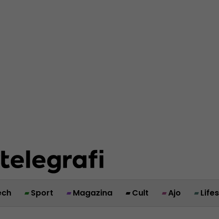
ech
Sport
Magazina
Cult
Ajo
Life