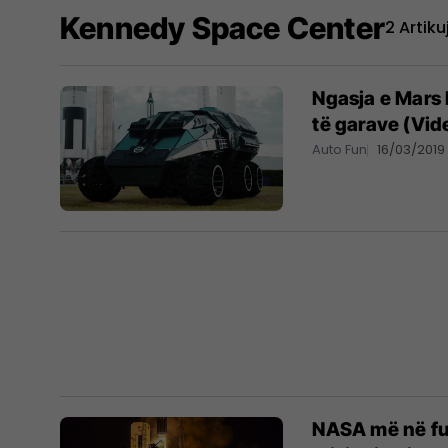
Kennedy Space Center
2 Artiku
Ngasja e Mars 
të garave (Vid
Auto Fun
16/03/2019
NASA më në fun