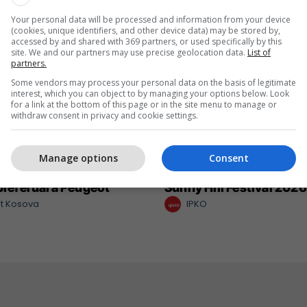
Your personal data will be processed and information from your device
(cookies, unique identifiers, and other device data) may be stored by,
accessed by and shared with 369 partners, or used specifically by this
site. We and our partners may use precise geolocation data.
List of
partners.
Some vendors may process your personal data on the basis of legitimate
interest, which you can object to by managing your options below. Look
for a link at the bottom of this page or in the site menu to manage or
withdraw consent in privacy and cookie settings.
Manage options
Consent
 një nga katër modelet
IPKO vazhdon partnerit
 preferuara Peugeot
Sunny Hill Festival 2026
t Kosova
IPKO