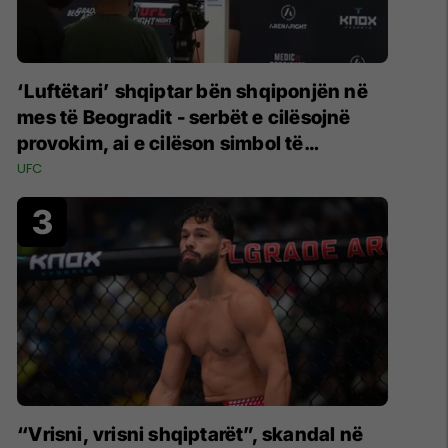
‘Luftëtari’ shqiptar bën shqiponjën në
mes të Beogradit - serbët e cilësojnë
provokim, ai e cilëson simbol të
identitetit
UFC
“Vrisni, vrisni shqiptarët”, skandal në