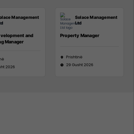
olace Management
Solace Management
td
Ltd
evelopment and
Property Manager
ng Manager
Prishtinë
inë
29 Gusht 2026
sht 2026