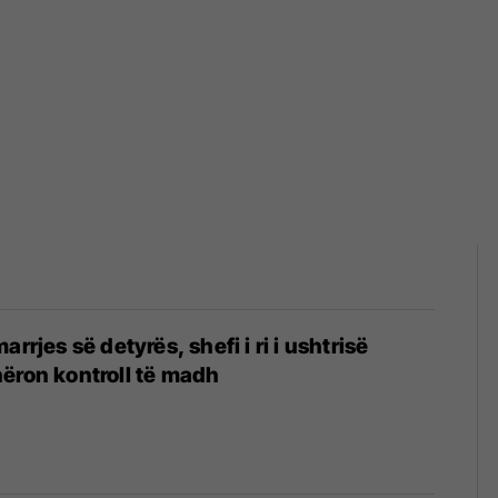
arrjes së detyrës, shefi i ri i ushtrisë
ëron kontroll të madh