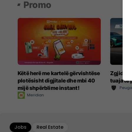
Promo
Këtë herë me kartelë gërvishtëse
Zgjidhni
plotësisht digjitale dhe mbi 40
tuaja të
mijë shpërblime instant!
Peugo
Meridian
Jobs
Real Estate