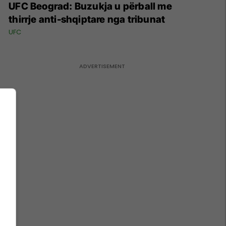
UFC Beograd: Buzukja u përball me
thirrje anti-shqiptare nga tribunat
UFC