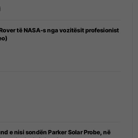
j
Rover të NASA-s nga vozitësit profesionist
eo)
d e nisi sondën Parker Solar Probe, në