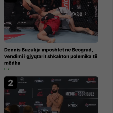
Dennis Buzukja mposhtet në Beograd,
vendimi i gjyqtarit shkakton polemika të
mëdha
UFC