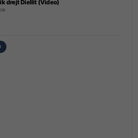
k drejt Diellit (Video)
018
1