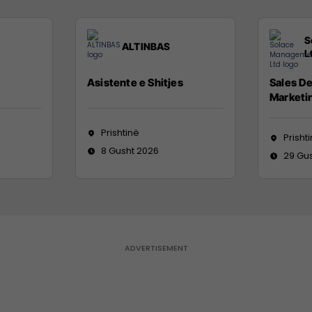
S
ALTINBAS
L
Asistente e Shitjes
Sales D
Marketi
Prishtinë
Prisht
8 Gusht 2026
29 Gu