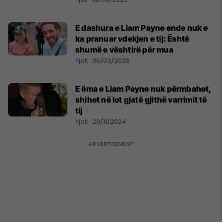
E dashura e Liam Payne ende nuk e
ka pranuar vdekjen e tij: Është
shumë e vështirë për mua
Yjet
06/03/2025
E ëma e Liam Payne nuk përmbahet,
shihet në lot gjatë gjithë varrimit të
tij
Yjet
20/11/2024