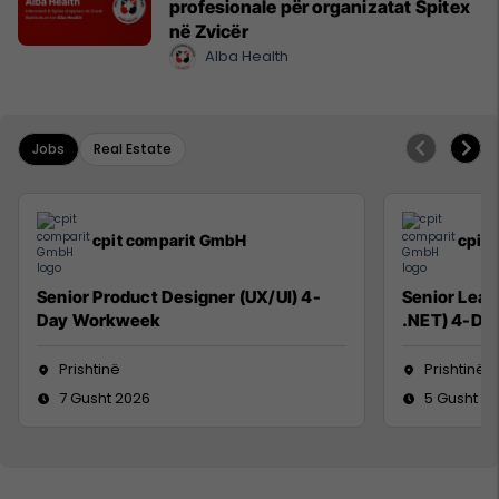
profesionale për organizatat Spitex
në Zvicër
Alba Health
Jobs
Real Estate
cpit comparit GmbH
cpit
Senior Product Designer (UX/UI) 4-
Senior Lead
Day Workweek
.NET) 4-Da
Prishtinë
Prishtinë
7 Gusht 2026
5 Gusht 2