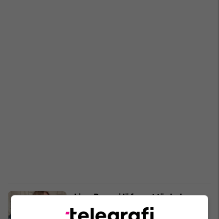
Liam Payne i lë fansat të shokuar
teksa i bën komentet 'mizogjene
dhe hipokrite' për të dashurën Kate