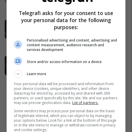
Cassidy
Yjet
14/08/2024
Telegrafi asks for your consent to use
your personal data for the following
Liam Payne fotografohet në çaste
purposes:
intime me të dashurën e tij të re, në
jahtin luksoz gjatë pushimeve
Personalised advertising and content, advertising and
Yjet
24/07/2023
content measurement, audience research and
services development
Liam Payne dhe Kate Cassidy
Store and/or access information on a device
rikthehen sërish bashkë
Yjet
09/06/2023
Learn more
Your personal data will be processed and information from
your device (cookies, unique identifiers, and other device
1
data) may be stored by, accessed by and shared with 369
partners, or used specifically by this site. We and our partners
may use precise geolocation data.
List of partners.
Some vendors may process your personal data on the basis
of legitimate interest, which you can object to by managing
your options below. Look for a link at the bottom of this page
or in the site menu to manage or withdraw consent in privacy
and cookie settings.