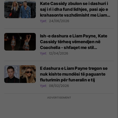
Kate Cassidy zbulon se i dashuri i
saj i ri i dha fund lidhjes, pasi ajo e
krahasonte vazhdimisht me Liam
Payne
Yjet
24/06/2026
Ish-e dashura e Liam Payne, Kate
Cassidy tërheq vëmendjen në
Coachella - shfaqet me stil
provokues
Yjet
12/04/2026
E dashura e Liam Payne tregon se
nuk kishte mundësi të paguante
fluturimin për funeralin e tij
Yjet
08/02/2026