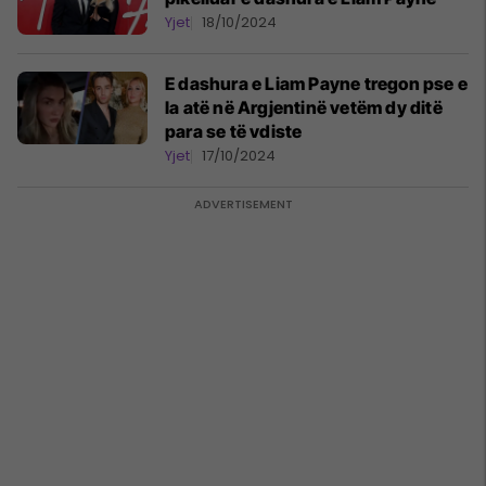
Yjet
18/10/2024
E dashura e Liam Payne tregon pse e
la atë në Argjentinë vetëm dy ditë
para se të vdiste
Yjet
17/10/2024