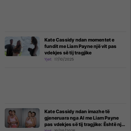
Kate Cassidy ndan momentet e
fundit me Liam Payne një vit pas
vdekjes së tij tragjike
Yjet
17/10/2025
Kate Cassidy ndan imazhe të
gjeneruara nga AI me Liam Payne
pas vdekjes së tij tragjike: Është një
bekim dhe një mallkim
Yjet
19/09/2025