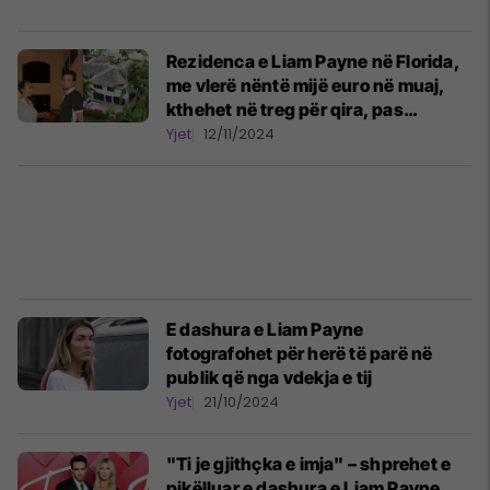
Rezidenca e Liam Payne në Florida,
me vlerë nëntë mijë euro në muaj,
kthehet në treg për qira, pas
vdekjes së tij
Yjet
12/11/2024
E dashura e Liam Payne
fotografohet për herë të parë në
publik që nga vdekja e tij
Yjet
21/10/2024
"Ti je gjithçka e imja" – shprehet e
pikëlluar e dashura e Liam Payne