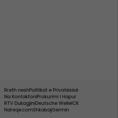
Rreth nesh
Politikat e Privatësisë
Na Kontaktoni
Prokurimi i Hapur
RTV Dukagjini
Deutsche Welle
ICK
Ndreqe.com
Shkabaj
Germin