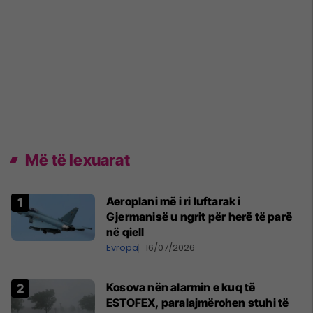
Më të lexuarat
Aeroplani më i ri luftarak i
Gjermanisë u ngrit për herë të parë
në qiell
Evropa
16/07/2026
Kosova nën alarmin e kuq të
ESTOFEX, paralajmërohen stuhi të