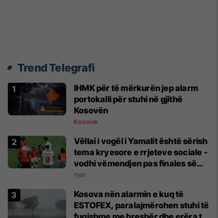
Trend Telegrafi
​IHMK për të mërkurën jep alarm
portokalli për stuhi në gjithë
Kosovën
Kosovë
Vëllai i vogël i Yamalit është sërish
tema kryesore e rrjeteve sociale -
vodhi vëmendjen pas finales së
Kupës së Botës
Yjet
Kosova nën alarmin e kuq të
ESTOFEX, paralajmërohen stuhi të
fuqishme me breshër dhe erëra të