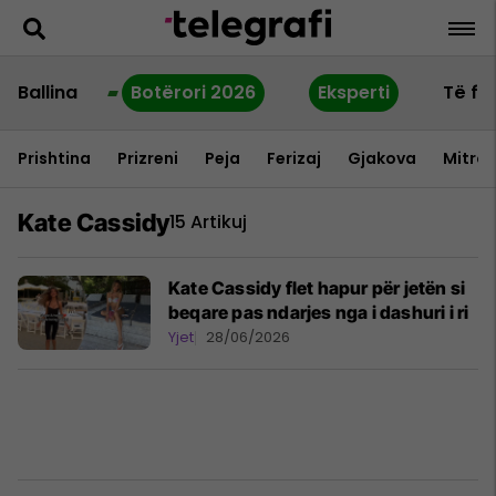
Ballina
Botërori 2026
Eksperti
Të fu
Prishtina
Prizreni
Peja
Ferizaj
Gjakova
Mitrov
Kate Cassidy
15 Artikuj
Kate Cassidy flet hapur për jetën si
beqare pas ndarjes nga i dashuri i ri
Yjet
28/06/2026