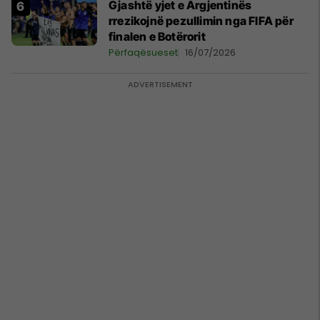
Gjashtë yjet e Argjentinës
rrezikojnë pezullimin nga FIFA për
finalen e Botërorit
Përfaqësueset
16/07/2026