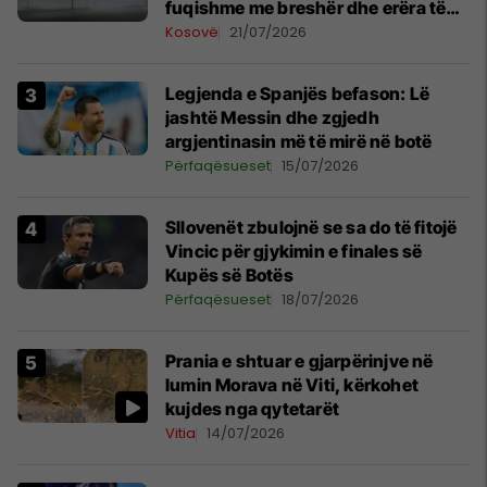
fuqishme me breshër dhe erëra të
forta
Kosovë
21/07/2026
Legjenda e Spanjës befason: Lë
jashtë Messin dhe zgjedh
argjentinasin më të mirë në botë
Përfaqësueset
15/07/2026
Sllovenët zbulojnë se sa do të fitojë
Vincic për gjykimin e finales së
Kupës së Botës
Përfaqësueset
18/07/2026
Prania e shtuar e gjarpërinjve në
lumin Morava në Viti, kërkohet
kujdes nga qytetarët
Vitia
14/07/2026