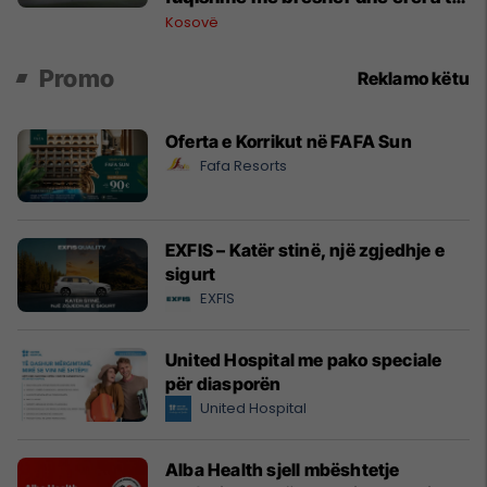
forta
Kosovë
Promo
Reklamo këtu
Oferta e Korrikut në FAFA Sun
Fafa Resorts
EXFIS – Katër stinë, një zgjedhje e
sigurt
EXFIS
United Hospital me pako speciale
për diasporën
United Hospital
Alba Health sjell mbështetje