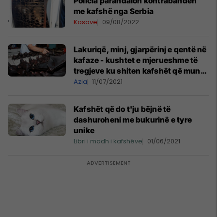
Policia parandalon kontrabandën
me kafshë nga Serbia
Kosovë
09/08/2022
Lakuriqë, minj, gjarpërinj e qentë në
kafaze - kushtet e mjerueshme të
tregjeve ku shiten kafshët që mund
të jenë burim i sëmundjeve
Azia
11/07/2021
Kafshët që do t'ju bëjnë të
dashuroheni me bukurinë e tyre
unike
Libri i madh i kafshëve
01/06/2021