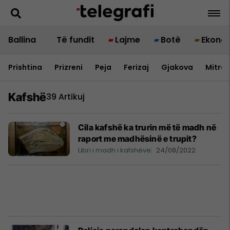
Ballina
Të fundit
Lajme
Botë
Ekono
Prishtina
Prizreni
Peja
Ferizaj
Gjakova
Mitrov
Kafshë
39 Artikuj
Cila kafshë ka trurin më të madh në
raport me madhësinë e trupit?
Libri i madh i kafshëve
24/08/2022