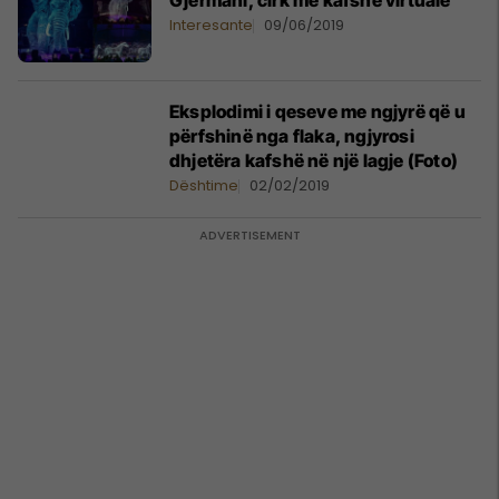
​Gjermani, cirk me kafshë virtuale
Interesante
09/06/2019
Eksplodimi i qeseve me ngjyrë që u
përfshinë nga flaka, ngjyrosi
dhjetëra kafshë në një lagje (Foto)
Dështime
02/02/2019