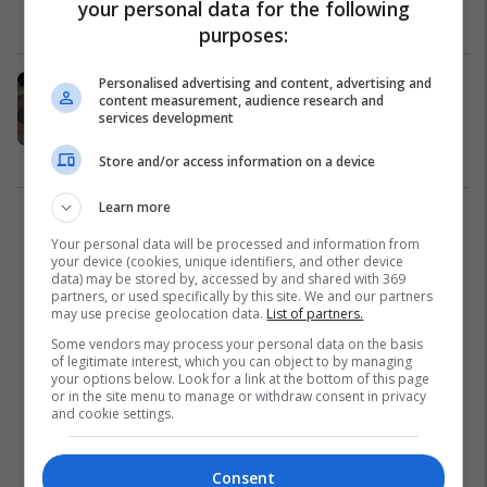
your personal data for the following
Interesante
01/01/2018
purposes:
Paguan për të parë kafshët në
Personalised advertising and content, advertising and
content measurement, audience research and
kopshtin zoologjik, por befasohen
services development
çka shohin aty (Video)
Dështime
03/12/2017
Store and/or access information on a device
Learn more
1
Your personal data will be processed and information from
your device (cookies, unique identifiers, and other device
data) may be stored by, accessed by and shared with 369
partners, or used specifically by this site. We and our partners
may use precise geolocation data.
List of partners.
Some vendors may process your personal data on the basis
of legitimate interest, which you can object to by managing
your options below. Look for a link at the bottom of this page
or in the site menu to manage or withdraw consent in privacy
and cookie settings.
Consent