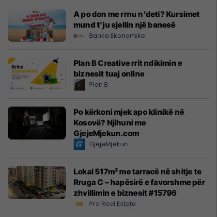
A po don me rrnu n’deti? Kursimet
mund t’ju sjellin një banesë
Banka Ekonomike
Plan B Creative rrit ndikimin e
biznesit tuaj online
Plan B
Po kërkoni mjek apo klinikë në
Kosovë? Njihuni me
GjejeMjekun.com
GjejeMjekun
Lokal 517m² me tarracë në shitje te
Rruga C – hapësirë e favorshme për
zhvillimin e biznesit #15796
Pro Real Estate