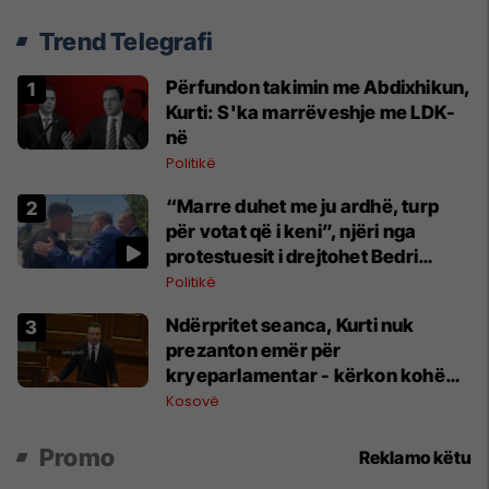
Trend Telegrafi
Përfundon takimin me Abdixhikun,
Kurti: S'ka marrëveshje me LDK-
në
Politikë
“Marre duhet me ju ardhë, turp
për votat që i keni”, njëri nga
protestuesit i drejtohet Bedri
Hamzës
Politikë
Ndërpritet seanca, Kurti nuk
prezanton emër për
kryeparlamentar - kërkon kohë
shtesë për marrëveshje politike
Kosovë
Promo
Reklamo këtu