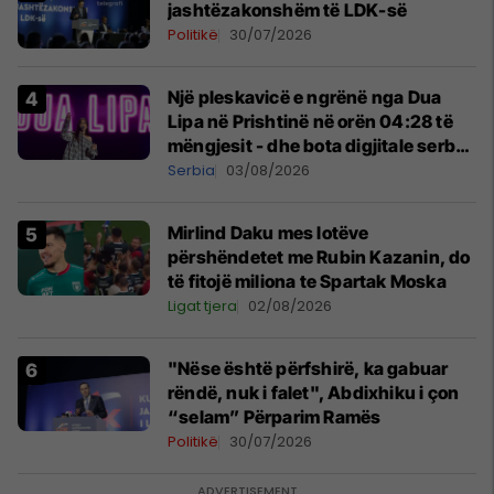
jashtëzakonshëm të LDK-së
Politikë
30/07/2026
Një pleskavicë e ngrënë nga Dua
Lipa në Prishtinë në orën 04:28 të
mëngjesit - dhe bota digjitale serbe
shpall gjendjen e luftës
Serbia
03/08/2026
Mirlind Daku mes lotëve
përshëndetet me Rubin Kazanin, do
të fitojë miliona te Spartak Moska
Ligat tjera
02/08/2026
"Nëse është përfshirë, ka gabuar
rëndë, nuk i falet", Abdixhiku i çon
“selam” Përparim Ramës
Politikë
30/07/2026