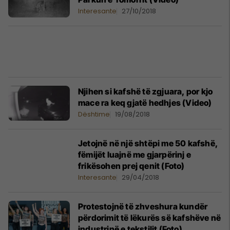
Interesante
27/10/2018
Njihen si kafshë të zgjuara, por kjo
mace ra keq gjatë hedhjes (Video)
Dështime
19/08/2018
Jetojnë në një shtëpi me 50 kafshë,
fëmijët luajnë me gjarpërinj e
frikësohen prej qenit (Foto)
Interesante
29/04/2018
Protestojnë të zhveshura kundër
përdorimit të lëkurës së kafshëve në
industrinë e tekstilit (Foto)