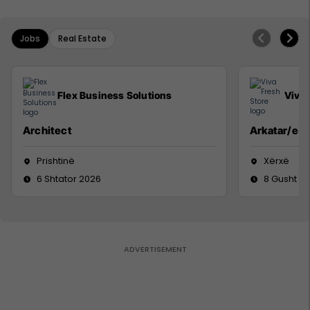
Jobs
Real Estate
Flex Business Solutions
Viva 
Architect
Arkatar/e
Prishtinë
Xërxë
6 Shtator 2026
8 Gusht 2