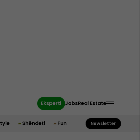
Eksperti
Jobs
Real Estate
style
Shëndeti
Fun
Newsletter