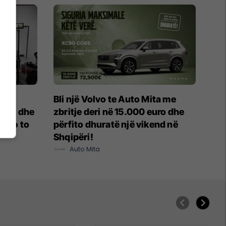
ër
Bli një Volvo te Auto Mita me
erës dhe
zbritje deri në 15.000 euro dhe
Zero to
përfito dhuratë një vikend në
Shqipëri!
Auto Mita