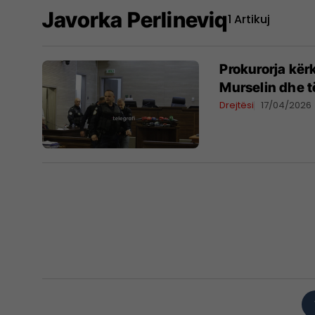
Javorka Perlineviq
1 Artikuj
Prokurorja kër
Murselin dhe të
Drejtësi
17/04/2026