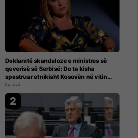
Deklaratë skandaloze e ministres së
qeverisë së Serbisë: Do ta kisha
spastruar etnikisht Kosovën në vitin
1998
Kosovë