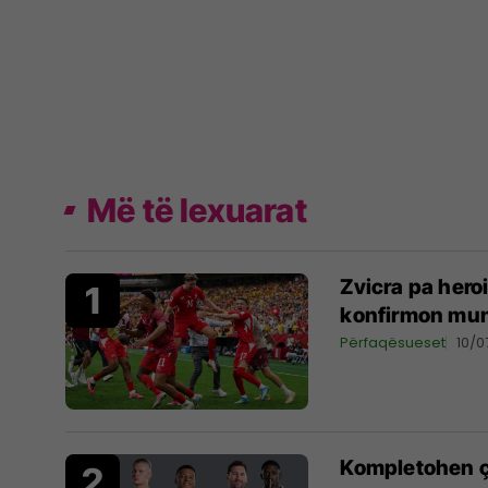
Më të lexuarat
Zvicra pa hero
konfirmon mu
Përfaqësueset
10/0
Kompletohen çe