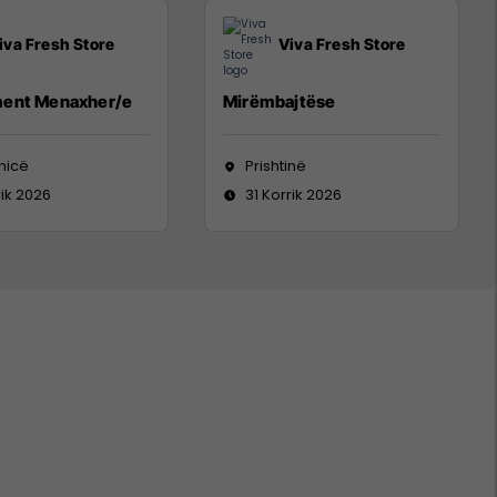
iva Fresh Store
Viva Fresh Store
ent Menaxher/e
Mirëmbajtëse
nicë
Prishtinë
rik 2026
31 Korrik 2026