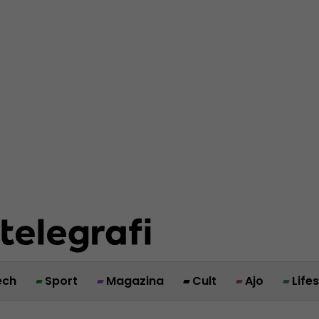
ech
Sport
Magazina
Cult
Ajo
Life