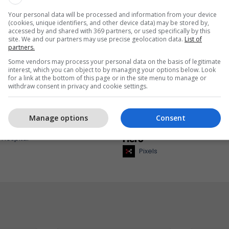
Your personal data will be processed and information from your device
(cookies, unique identifiers, and other device data) may be stored by,
accessed by and shared with 369 partners, or used specifically by this
site. We and our partners may use precise geolocation data.
List of
partners.
Some vendors may process your personal data on the basis of legitimate
interest, which you can object to by managing your options below. Look
for a link at the bottom of this page or in the site menu to manage or
withdraw consent in privacy and cookie settings.
ospital me teknologjinë
Pixels hap regjistrimet p
 në funksion zemrën dhe
trajnimin praktik të kam
Manage options
Consent
itë
content creation “From 
 Hospital
Hero”
Pixels