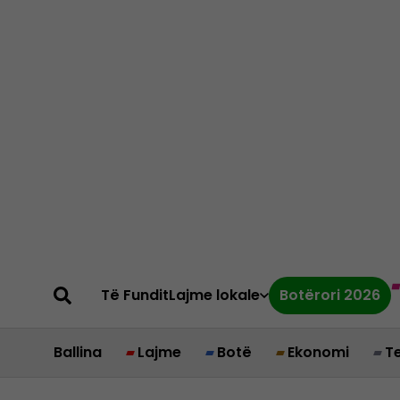
Të Fundit
Lajme lokale
Botërori 2026
Ballina
Lajme
Botë
Ekonomi
T