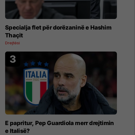
Specialja flet për dorëzaninë e Hashim
Thaçit
Drejtësi
E papritur, Pep Guardiola merr drejtimin
e Italisë?