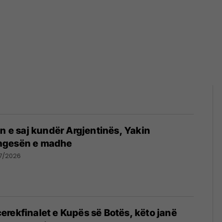
in e saj kundër Argjentinës, Yakin
ngesën e madhe
7/2026
rekfinalet e Kupës së Botës, këto janë