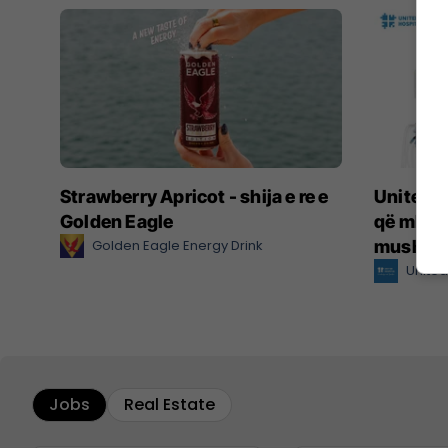
Strawberry Apricot - shija e re e
United H
Golden Eagle
që mban
Golden Eagle Energy Drink
mushkër
United
Jobs
Real Estate