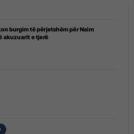
kon burgim të përjetshëm për Naim
 akuzuarit e tjerë
1