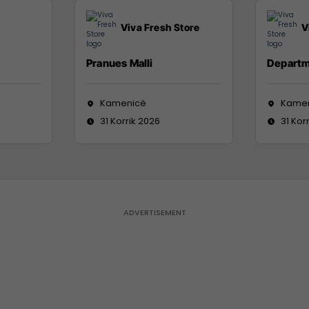
Viva Fresh Store
V
Pranues Malli
Departm
Kamenicë
Kame
31 Korrik 2026
31 Kor