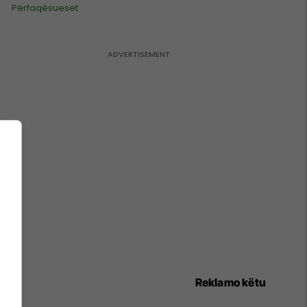
Përfaqësueset
Reklamo këtu