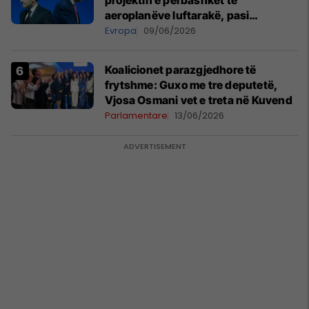
projektin e përbashkët të
aeroplanëve luftarakë, pasi
kompanitë nuk arrijnë marrëveshje
Evropa
09/06/2026
Koalicionet parazgjedhore të
frytshme: Guxo me tre deputetë,
Vjosa Osmani vet e treta në Kuvend
Parlamentare
13/06/2026