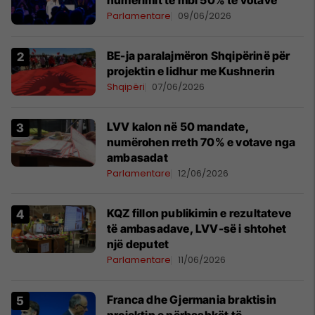
numërimit të mbi 50% të votave
Parlamentare
09/06/2026
BE-ja paralajmëron Shqipërinë për
projektin e lidhur me Kushnerin
Shqipëri
07/06/2026
LVV kalon në 50 mandate,
numërohen rreth 70% e votave nga
ambasadat
Parlamentare
12/06/2026
KQZ fillon publikimin e rezultateve
të ambasadave, LVV-së i shtohet
një deputet
Parlamentare
11/06/2026
Franca dhe Gjermania braktisin