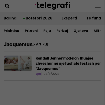
Ballina
Botërori 2026
Eksperti
Të fundit
Prishtina
Prizreni
Peja
Ferizaj
Gjakova
Mitrov
Jacquemus
5 Artikuj
Kendall Jenner modelon thuajse
zhveshur në një fushatë festash për
"Jacquemus"
Yjet
08/11/2023