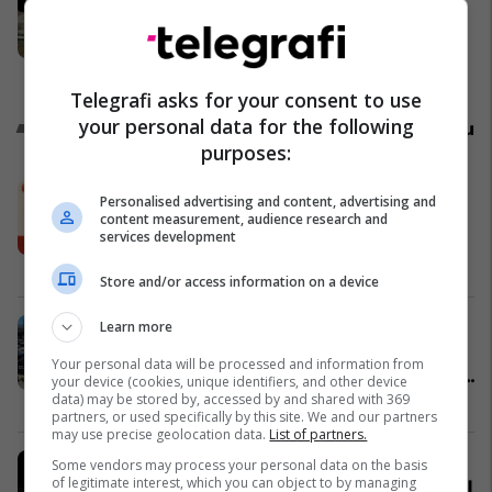
vendimit të gjykatës, po na
ndalohet hyrja në Aeroportin e
Vlorës, investimi po bllokohet
Kosovë
Telegrafi asks for your consent to use
your personal data for the following
Promo
Reklamo këtu
purposes:
Burger King sjell “King Fusion
Personalised advertising and content, advertising and
Biscoff”, kombinimin e ri kremoz me
content measurement, audience research and
services development
shijen e njohur të biskotave Biscoff
Burger King
Store and/or access information on a device
Panairi HO.RE.CA Kosovë 2026
Learn more
rikthehet në Frigo Deluxe:
Your personal data will be processed and information from
teknologji, produkte dhe mundësi të
your device (cookies, unique identifiers, and other device
reja për hoteleri dhe gastronomi
data) may be stored by, accessed by and shared with 369
Frigo Deluxe
partners, or used specifically by this site. We and our partners
may use precise geolocation data.
List of partners.
Shtëpi, truall dhe banesë –
Some vendors may process your personal data on the basis
of legitimate interest, which you can object to by managing
Përzgjedhja e javës në Telegrafi Real