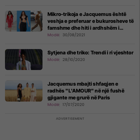
Mikro-trikoja e Jacquemus është
veshja e preferuar e bukurosheve të
famshme dhe hiti i ardhshëm i
vjeshtës
Modë
30/08/2021
Sytjena dhe triko: Trendi i ri vjeshtor
Modë
28/10/2020
Jacquemus mbajti shfaqjen e
radhës "L'AMOUR" në një fushë
gjigante me grurë në Paris
Modë
17/07/2020