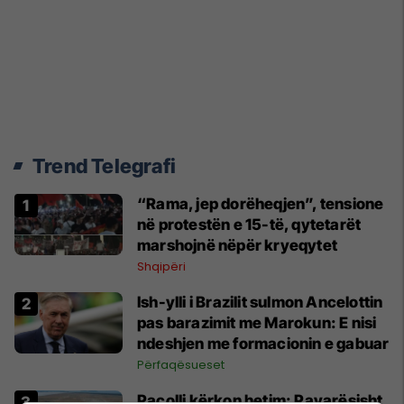
Trend Telegrafi
“Rama, jep dorëheqjen”, tensione
në protestën e 15-të, qytetarët
marshojnë nëpër kryeqytet
Shqipëri
Ish-ylli i Brazilit sulmon Ancelottin
pas barazimit me Marokun: E nisi
ndeshjen me formacionin e gabuar
Përfaqësueset
Pacolli kërkon hetim: Pavarësisht