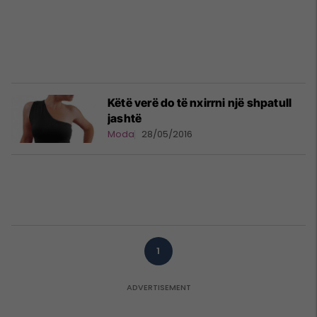
Këtë verë do të nxirrni një shpatull
jashtë
Moda
28/05/2016
1