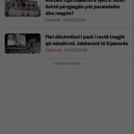
Rreziku nga objektet e vjetra: Kush
është përgjegjës për parandalim
dhe reagim?
Kosovë
04/02/2025
Flet dëshmitari i parë i rastit tragjik
që ndodhi në Jabllanicë të Gjakovës
Gjakova
03/02/2025