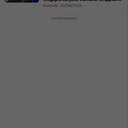
në Serbi
Kosovë
03/08/2026