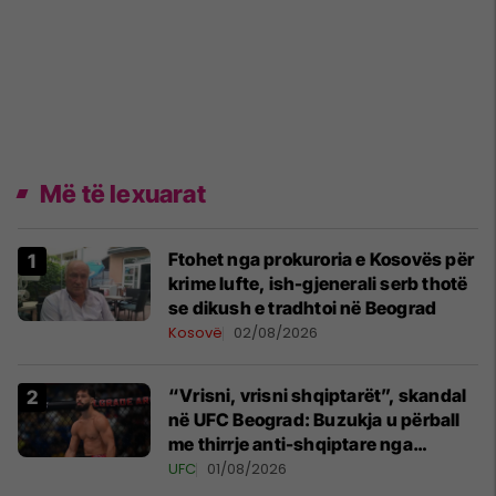
Më të lexuarat
Ftohet nga prokuroria e Kosovës për
krime lufte, ish-gjenerali serb thotë
se dikush e tradhtoi në Beograd
Kosovë
02/08/2026
“Vrisni, vrisni shqiptarët”, skandal
në UFC Beograd: Buzukja u përball
me thirrje anti-shqiptare nga
tribunat
UFC
01/08/2026