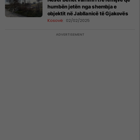
humbën jetën nga shembja e
objektit në Jabllanicë të Gjakovës
Kosovë
02/02/2025