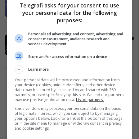
Telegrafi asks for your consent to use
Jabllanicë trishtoi mbarë popullin,
your personal data for the following
njëri prej tyre ishte djali i një polici
purposes:
kufitar
Kosovë
02/02/2025
Personalised advertising and content, advertising and
Prokuroria nis hetimet pas shembjes
content measurement, audience research and
services development
së objektit në Jabllanicë që ka
shkaktuar vdekjen e tre fëmijëve
Store and/or access information on a device
Kosovë
02/02/2025
Learn more
1
Your personal data will be processed and information from
your device (cookies, unique identifiers, and other device
data) may be stored by, accessed by and shared with 369
partners, or used specifically by this site. We and our partners
may use precise geolocation data.
List of partners.
Some vendors may process your personal data on the basis
of legitimate interest, which you can object to by managing
your options below. Look for a link at the bottom of this page
or in the site menu to manage or withdraw consent in privacy
and cookie settings.