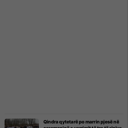
Qindra qytetarë po marrin pjesë në