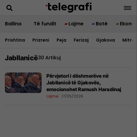
Ballina
Të fundit
Lajme
Botë
Ekono
Prishtina
Prizreni
Peja
Ferizaj
Gjakova
Mitrov
Jabllanicë
30 Artikuj
Përvjetori i dëshmorëve në
Jabllanicë të Gjakovës,
emocionohet Ramush Haradinaj
Lajme
17/05/2026