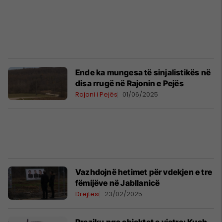
Ende ka mungesa të sinjalistikës në
disa rrugë në Rajonin e Pejës
Rajoni i Pejës
01/06/2025
Vazhdojnë hetimet për vdekjen e tre
fëmijëve në Jabllanicë
Drejtësi
23/02/2025