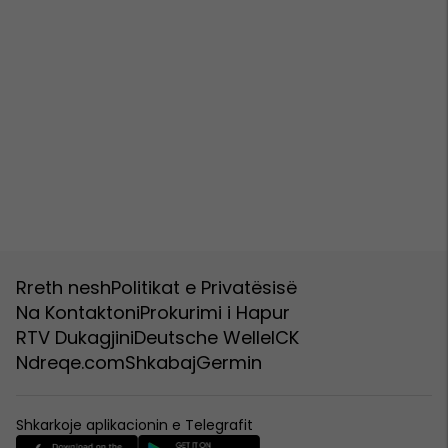
Rreth nesh
Politikat e Privatësisë
Na Kontaktoni
Prokurimi i Hapur
RTV Dukagjini
Deutsche Welle
ICK
Ndreqe.com
Shkabaj
Germin
Shkarkoje aplikacionin e Telegrafit