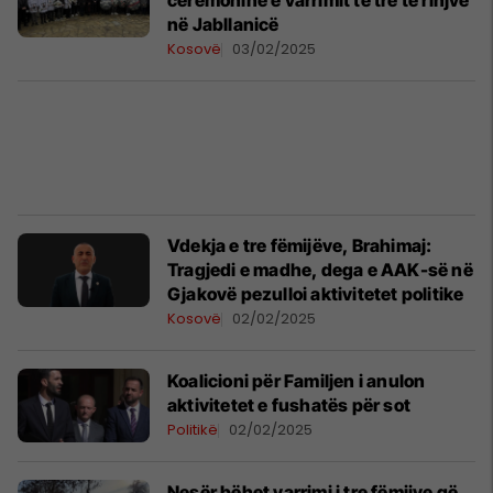
ceremoninë e varrimit të tre të rinjve
në Jabllanicë
Kosovë
03/02/2025
Vdekja e tre fëmijëve, Brahimaj:
Tragjedi e madhe, dega e AAK-së në
Gjakovë pezulloi aktivitetet politike
Kosovë
02/02/2025
Koalicioni për Familjen i anulon
aktivitetet e fushatës për sot
Politikë
02/02/2025
Nesër bëhet varrimi i tre fëmijve që