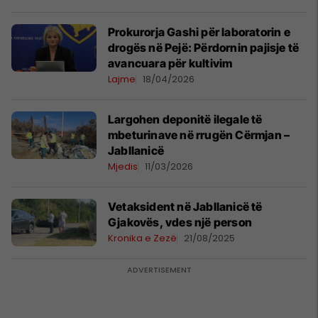
Prokurorja Gashi për laboratorin e
drogës në Pejë: Përdornin pajisje të
avancuara për kultivim
Lajme
18/04/2026
Largohen deponitë ilegale të
mbeturinave në rrugën Cërmjan –
Jabllanicë
Mjedis
11/03/2026
Vetaksident në Jabllanicë të
Gjakovës, vdes një person
Kronika e Zezë
21/08/2025