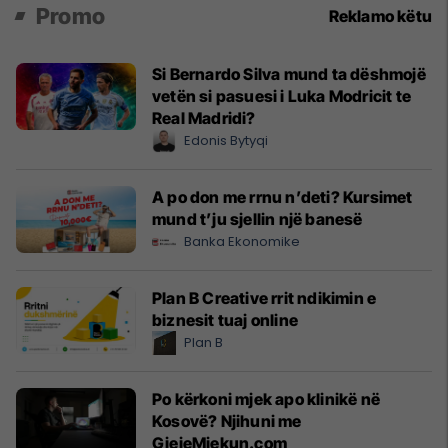
Promo
Reklamo këtu
Si Bernardo Silva mund ta dëshmojë
vetën si pasuesi i Luka Modricit te
Real Madridi?
Edonis Bytyqi
A po don me rrnu n’deti? Kursimet
mund t’ju sjellin një banesë
Banka Ekonomike
Plan B Creative rrit ndikimin e
biznesit tuaj online
Plan B
Po kërkoni mjek apo klinikë në
Kosovë? Njihuni me
GjejeMjekun.com