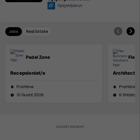
GjejeMjekun
Jobs
Real Estate
Padel Zone
Flex 
Recepsionist/e
Architect
Prishtine
Prishtinë
31 Gusht 2026
6 Shtator 