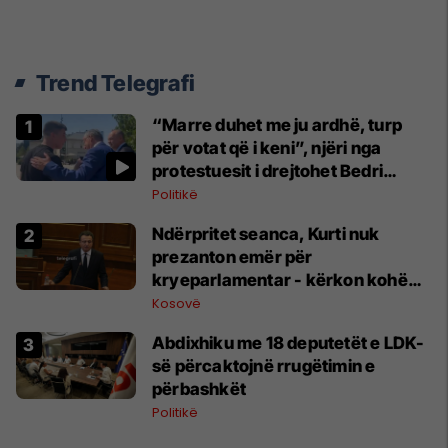
Trend Telegrafi
“Marre duhet me ju ardhë, turp
për votat që i keni”, njëri nga
protestuesit i drejtohet Bedri
Hamzës
Politikë
Ndërpritet seanca, Kurti nuk
prezanton emër për
kryeparlamentar - kërkon kohë
shtesë për marrëveshje politike
Kosovë
Abdixhiku me 18 deputetët e LDK-
së përcaktojnë rrugëtimin e
përbashkët
Politikë