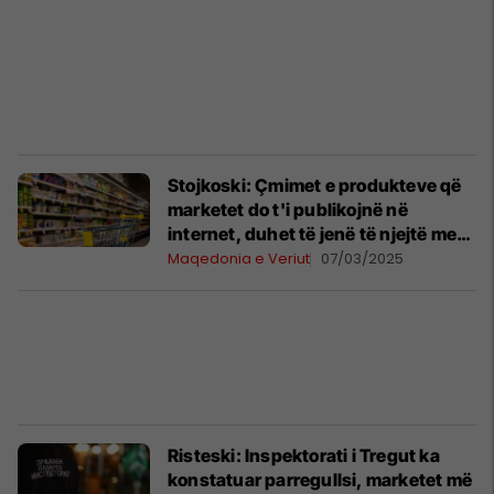
Stojkoski: Çmimet e produkteve që
marketet do t'i publikojnë në
internet, duhet të jenë të njejtë me
ato në rafte
Maqedonia e Veriut
07/03/2025
Risteski: Inspektorati i Tregut ka
konstatuar parregullsi, marketet më