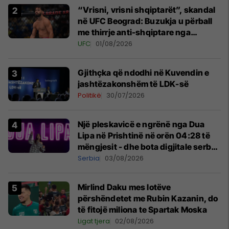
“Vrisni, vrisni shqiptarët”, skandal
në UFC Beograd: Buzukja u përball
me thirrje anti-shqiptare nga
tribunat
UFC
01/08/2026
Gjithçka që ndodhi në Kuvendin e
jashtëzakonshëm të LDK-së
Politikë
30/07/2026
Një pleskavicë e ngrënë nga Dua
Lipa në Prishtinë në orën 04:28 të
mëngjesit - dhe bota digjitale serbe
shpall gjendjen e luftës
Serbia
03/08/2026
Mirlind Daku mes lotëve
përshëndetet me Rubin Kazanin, do
të fitojë miliona te Spartak Moska
Ligat tjera
02/08/2026