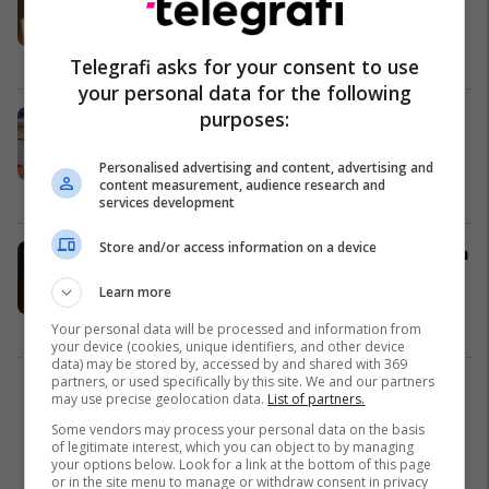
bleni peleta, në treg ka cilësi të
dyshimta
Maqedonia e Veriut
05/10/2024
Telegrafi asks for your consent to use
your personal data for the following
purposes:
ISHT: Për parregullsi gjatë tregtisë
me pajisje shkollore gjoba prej mbi
452 000 denarë
Personalised advertising and content, advertising and
content measurement, audience research and
Maqedonia e Veriut
13/09/2024
services development
Store and/or access information on a device
Aksion i madh i Inspektoratit në disa
qytete: Mbyllen 30 biznese të
Learn more
“muzikës live” dhe “qendrave të
masazheve”
Kosovë
24/06/2024
Your personal data will be processed and information from
your device (cookies, unique identifiers, and other device
data) may be stored by, accessed by and shared with 369
partners, or used specifically by this site. We and our partners
2
may use precise geolocation data.
List of partners.
Some vendors may process your personal data on the basis
of legitimate interest, which you can object to by managing
your options below. Look for a link at the bottom of this page
or in the site menu to manage or withdraw consent in privacy