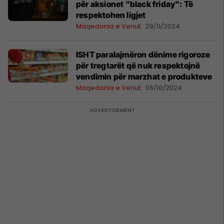
për aksionet "black friday": Të
respektohen ligjet
Maqedonia e Veriut
29/11/2024
ISHT paralajmëron dënime rigoroze
për tregtarët që nuk respektojnë
vendimin për marzhat e produkteve
Maqedonia e Veriut
06/10/2024