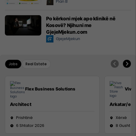
Plan B
Po kërkoni mjek apo klinikë në
Kosovë? Njihuni me
GjejeMjekun.com
GjejeMjekun
Jobs
Real Estate
Flex Business Solutions
Viva 
Architect
Arkatar/e
Prishtinë
Xërxë
6 Shtator 2026
8 Gusht 2