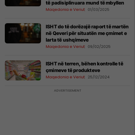
të padisiplinuara mund të mbyllen
Maqedonia e Veriut
01/03/2025
ISHT do të dorëzojë raport të martën
në Qeveri për situatën me çmimet e
larta të ushqimeve
Maqedonia e Veriut
09/02/2025
ISHT në terren, bëhen kontrolle të
çmimeve të produkteve
Maqedonia e Veriut
25/12/2024