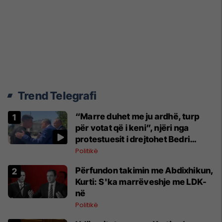
Trend Telegrafi
“Marre duhet me ju ardhë, turp
për votat që i keni”, njëri nga
protestuesit i drejtohet Bedri
Hamzës
Politikë
Përfundon takimin me Abdixhikun,
Kurti: S'ka marrëveshje me LDK-
në
Politikë