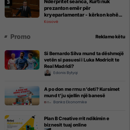
Ndërpritet seanca, Kurti nuk
prezanton emër për
kryeparlamentar - kërkon kohë
shtesë për marrëveshje politike
Kosovë
Promo
Reklamo këtu
Si Bernardo Silva mund ta dëshmojë
vetën si pasuesi i Luka Modricit te
Real Madridi?
Edonis Bytyqi
A po don me rrnu n’deti? Kursimet
mund t’ju sjellin një banesë
Banka Ekonomike
Plan B Creative rrit ndikimin e
biznesit tuaj online