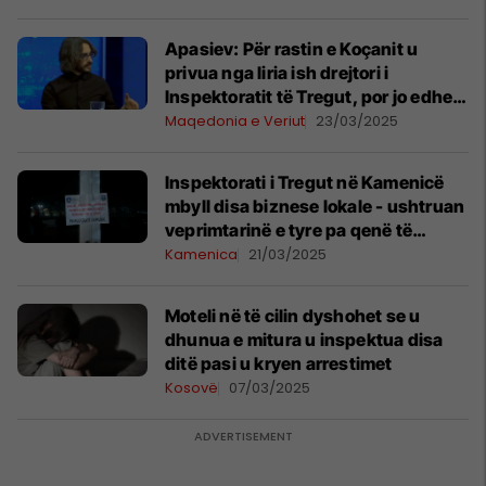
Apasiev: Për rastin e Koçanit u
privua nga liria ish drejtori i
Inspektoratit të Tregut, por jo edhe
drejtori aktual i cili është i OBRM-
Maqedonia e Veriut
23/03/2025
PDUKM-së
Inspektorati i Tregut në Kamenicë
mbyll disa biznese lokale - ushtruan
veprimtarinë e tyre pa qenë të
regjistruara si të tilla
Kamenica
21/03/2025
Moteli në të cilin dyshohet se u
dhunua e mitura u inspektua disa
ditë pasi u kryen arrestimet
Kosovë
07/03/2025