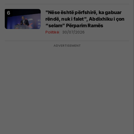
"Nëse është përfshirë, ka gabuar
rëndë, nuk i falet", Abdixhiku i çon
“selam” Përparim Ramës
Politikë
30/07/2026