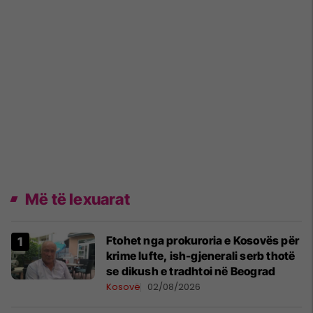
Më të lexuarat
Ftohet nga prokuroria e Kosovës për
krime lufte, ish-gjenerali serb thotë
se dikush e tradhtoi në Beograd
Kosovë
02/08/2026