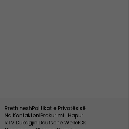
Rreth nesh
Politikat e Privatësisë
Na Kontaktoni
Prokurimi i Hapur
RTV Dukagjini
Deutsche Welle
ICK