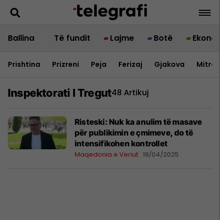
Ballina
Të fundit
Lajme
Botë
Ekono
Prishtina
Prizreni
Peja
Ferizaj
Gjakova
Mitrov
Inspektorati I Tregut
48 Artikuj
Risteski: Nuk ka anulim të masave
për publikimin e çmimeve, do të
intensifikohen kontrollet
Maqedonia e Veriut
19/04/2025