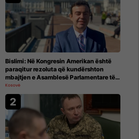
Bislimi: Në Kongresin Amerikan është
paraqitur rezoluta që kundërshton
mbajtjen e Asamblesë Parlamentare të
OSBE-së në Beograd
Kosovë