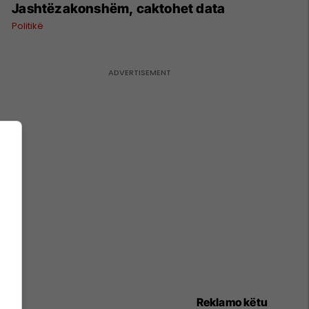
Jashtëzakonshëm, caktohet data
Politikë
Reklamo këtu