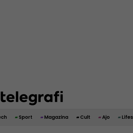
ech
Sport
Magazina
Cult
Ajo
Life