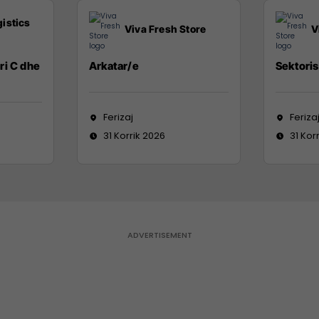
istics
Viva Fresh Store
V
ri C dhe
Arkatar/e
Sektoris
Ferizaj
Feriza
31 Korrik 2026
31 Kor