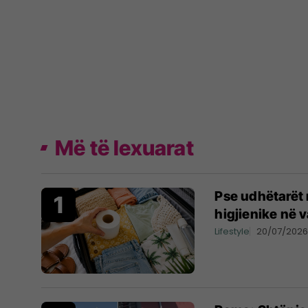
Më të lexuarat
Pse udhëtarët 
higjienike në 
Lifestyle
20/07/202