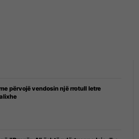
me përvojë vendosin një rrotull letre
valixhe
6