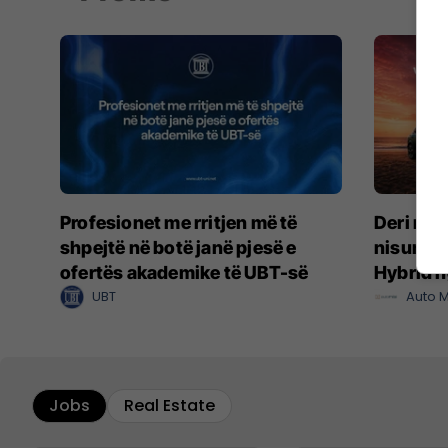
Profesionet me rritjen më të
Deri në 1
shpejtë në botë janë pjesë e
nisuni d
ofertës akademike të UBT-së
Hybrid n
UBT
Auto M
Jobs
Real Estate