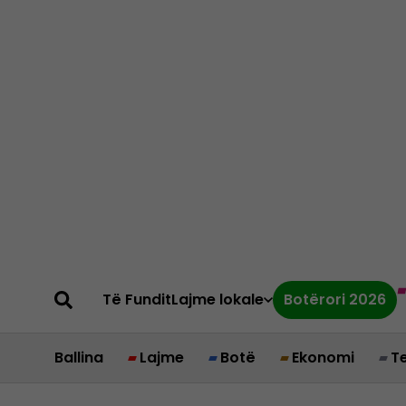
Të Fundit
Lajme lokale
Botërori 2026
Ballina
Lajme
Botë
Ekonomi
T