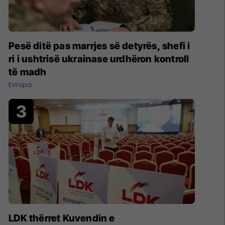
Pesë ditë pas marrjes së detyrës, shefi i
ri i ushtrisë ukrainase urdhëron kontroll
të madh
Evropa
LDK thërret Kuvendin e