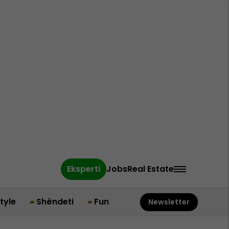
Eksperti
Jobs
Real Estate
style
Shëndeti
Fun
Newsletter