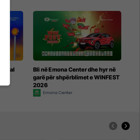
stival
Bli në Emona Center dhe hyr në
l-it
garë për shpërblimet e WINFEST
2026
Emona Center