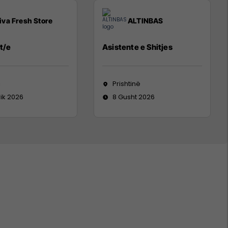
iva Fresh Store
ALTINBAS
t/e
Asistente e Shitjes
j
Prishtinë
rik 2026
8 Gusht 2026