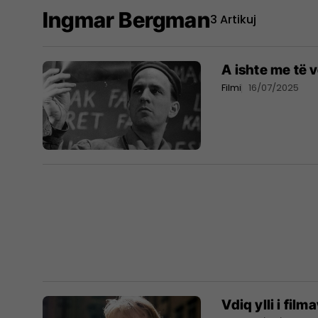
Ingmar Bergman
3 Artikuj
A ishte me të 
Filmi
16/07/2025
Vdiq ylli i fil