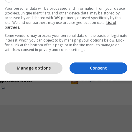
Your personal data will be processed and information from your device
(cookies, unique identifiers, and other device data) may be stored by,
accessed by and shared with 369 partners, or used specifically by this
site. We and our partners may use precise geolocation data.
List of
partners.
Some vendors may process your personal data on the basis of legitimate
interest, which you can object to by managing your options below. Look
for a link at the bottom of this page or in the site menu to manage or
withdraw consent in privacy and cookie settings.
0,000 euro zbritje –
Përjetojeni Sunny Hill Fe
Manage options
Consent
rejt detit me Nissan
2026 me energjinë e Shel
ga Auto Mita
Sunny Hill Festival
ita