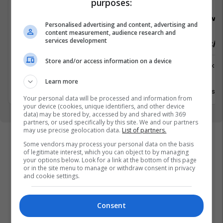
purposes:
Solace Management Ltd
Viva 
Personalised advertising and content, advertising and
content measurement, audience research and
services development
Property Manager
Sektorist/e
Store and/or access information on a device
Menaxhment
Logjistikë
Prishtinë
Viti
Learn more
17 Korrik 2026
30 Qersho
Your personal data will be processed and information from
your device (cookies, unique identifiers, and other device
data) may be stored by, accessed by and shared with 369
partners, or used specifically by this site. We and our partners
may use precise geolocation data.
List of partners.
Some vendors may process your personal data on the basis
of legitimate interest, which you can object to by managing
your options below. Look for a link at the bottom of this page
or in the site menu to manage or withdraw consent in privacy
and cookie settings.
Consent