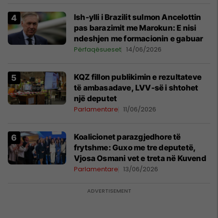
Ish-ylli i Brazilit sulmon Ancelottin
pas barazimit me Marokun: E nisi
ndeshjen me formacionin e gabuar
Përfaqësueset
14/06/2026
KQZ fillon publikimin e rezultateve
të ambasadave, LVV-së i shtohet
një deputet
Parlamentare
11/06/2026
Koalicionet parazgjedhore të
frytshme: Guxo me tre deputetë,
Vjosa Osmani vet e treta në Kuvend
Parlamentare
13/06/2026