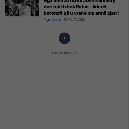
Nga Shinzo Abe e John Kennedy
deri tek Itzhak Rabin - liderët
botërorë që u vranë me armë zjarri
Nga Bota
09/07/2022
1