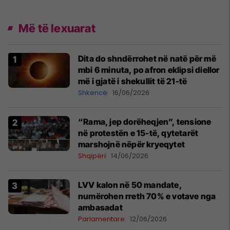
Më të lexuarat
Dita do shndërrohet në natë për më
mbi 6 minuta, po afron eklipsi diellor
më i gjatë i shekullit të 21-të
Shkencë
16/06/2026
“Rama, jep dorëheqjen”, tensione
në protestën e 15-të, qytetarët
marshojnë nëpër kryeqytet
Shqipëri
14/06/2026
LVV kalon në 50 mandate,
numërohen rreth 70% e votave nga
ambasadat
Parlamentare
12/06/2026