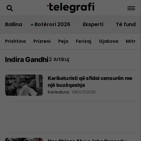
Ballina
Botërori 2026
Eksperti
Të fundit
Prishtina
Prizreni
Peja
Ferizaj
Gjakova
Mitrov
Indira Gandhi
2 Artikuj
Karikaturisti që sfidoi censurën me
një buzëqeshje
Karikatura
08/07/2025