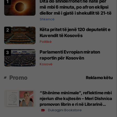
Dita do shndërrohet në natë për
më mbi 6 minuta, po afron eklipsi
diellor më i gjatë i shekullit të 21-të
Shkencë
Këta pritet të jenë 120 deputetët e
Kuvendit të Kosovës
Politikë
Parlamenti Evropian miraton
raportin për Kosovën
Kosovë
Promo
Reklamo këtu
“Shënime minimale”, reflektime mbi
njeriun dhe kujtesën – Meri Dishnica
promovon librin e ri në Librarinë
Dukagjini
Dukagjini Bookstore