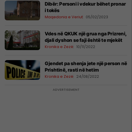
Dibër: Personi i vdekur bëhet pronar
i tokës
Maqedonia e Veriut
05/02/2023
Vdes në QKUK një grua nga Prizreni,
djali dyshon se faji është te mjekët
Kronika e Zezë
10/11/2022
Gjendet pa shenja jete një person në
Prishtinë, rasti në hetim
Kronika e Zezë
24/08/2022