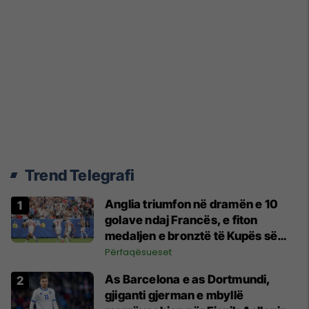
Trend Telegrafi
Anglia triumfon në dramën e 10
golave ndaj Francës, e fiton
medaljen e bronztë të Kupës së
Botës
Përfaqësueset
As Barcelona e as Dortmundi,
gjiganti gjerman e mbyllë