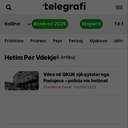
Ballina
Botërori 2026
Eksperti
Të fu
Prishtina
Prizreni
Peja
Ferizaj
Gjakova
Mitrov
Hetim Per Vdekje
6 Artikuj
Vdes në QKUK një qytetar nga
Podujeva – policia nis hetimet
Kronika e Zezë
04/09/2023