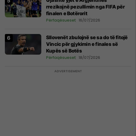
Gjashtë yjet e Argjentinës
rrezikojnë pezullimin nga FIFA për
finalen e Botërorit
Përfaqësueset
16/07/2026
Sllovenët zbulojnë se sa do të fitojë
Vincic për gjykimin e finales së
Kupës së Botës
Përfaqësueset
18/07/2026