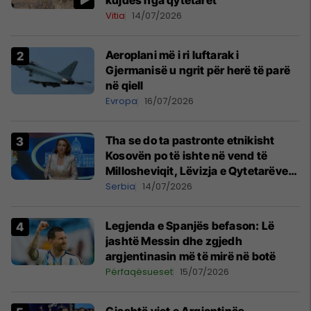
kujdes nga qytetarët
Vitia
14/07/2026
Aeroplani më i ri luftarak i
Gjermanisë u ngrit për herë të parë
në qiell
Evropa
16/07/2026
Tha se do ta pastronte etnikisht
Kosovën po të ishte në vend të
Millosheviqit, Lëvizja e Qytetarëve
të Lirë në Serbi kërkon shkarkimin e
Serbia
14/07/2026
menjëhershëm të Snezhana
Paunoviq
Legjenda e Spanjës befason: Lë
jashtë Messin dhe zgjedh
argjentinasin më të mirë në botë
Përfaqësueset
15/07/2026