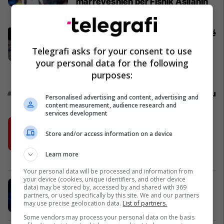
marrëveshjen për Fisnik Asllanin
Përfaqësueset
Mërgimtarët në pritje prej orësh në
kufirin Kroaci-Serbi, këshilltarja
Telegrafi asks for your consent to use
shqiptare e MPJ-së kroate tregon
your personal data for the following
arsyet
Kosovë
purposes:
Promo
Reklamo këtu
Personalised advertising and content, advertising and
content measurement, audience research and
services development
Shell V-Power me formulë të re
pastron motorin e makinës suaj deri
Store and/or access information on a device
në 100%
Learn more
Shell
Your personal data will be processed and information from
your device (cookies, unique identifiers, and other device
MobiSIM: Internet kudo dhe 15%
data) may be stored by, accessed by and shared with 369
cashback
partners, or used specifically by this site. We and our partners
may use precise geolocation data.
List of partners.
MobiSIM
Some vendors may process your personal data on the basis