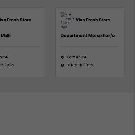
iva Fresh Store
Viva Fresh Store
Malli
Department Menaxher/e
nicë
Kamenicë
rik 2026
31 Korrik 2026