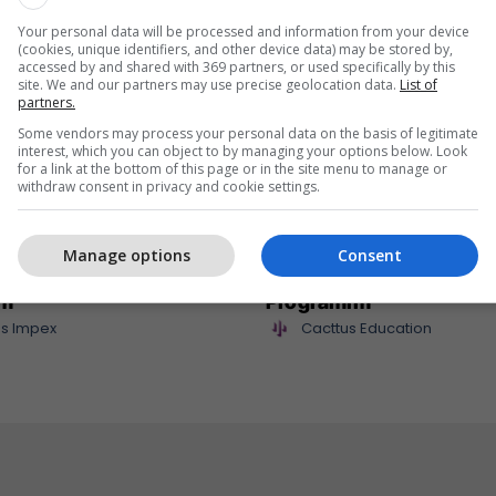
Your personal data will be processed and information from your device
(cookies, unique identifiers, and other device data) may be stored by,
accessed by and shared with 369 partners, or used specifically by this
site. We and our partners may use precise geolocation data.
List of
partners.
Some vendors may process your personal data on the basis of legitimate
interest, which you can object to by managing your options below. Look
for a link at the bottom of this page or in the site menu to manage or
withdraw consent in privacy and cookie settings.
mpex sjell në treg
Maturant, puno nga sht
Manage options
Consent
 të reja për çdo shije
Studio Siguri Kibernetik
im
Programim
s Impex
Cacttus Education