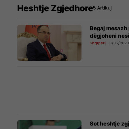
Heshtje Zgjedhore
5 Artikuj
Begaj mesazh p
dëgjoheni nesër
Shqipëri
13/05/202
Sot heshtje zg