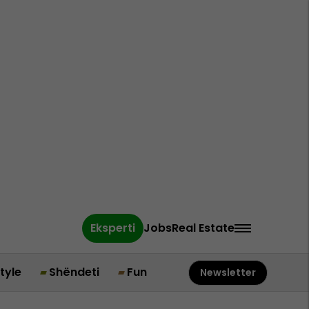
Eksperti
Jobs
Real Estate
style
Shëndeti
Fun
Newsletter