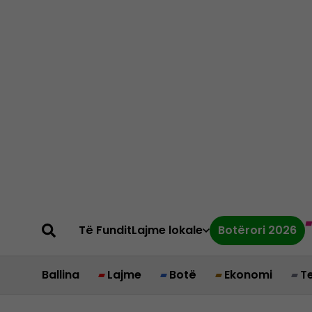
Të Fundit
Lajme lokale
Botërori 2026
Ballina
Lajme
Botë
Ekonomi
T