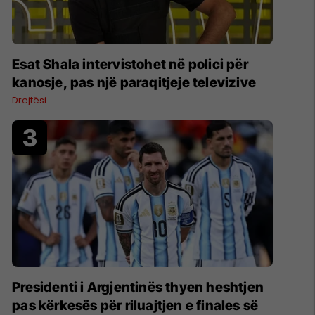
Esat Shala intervistohet në polici për
kanosje, pas një paraqitjeje televizive
Drejtësi
Presidenti i Argjentinës thyen heshtjen
pas kërkesës për riluajtjen e finales së