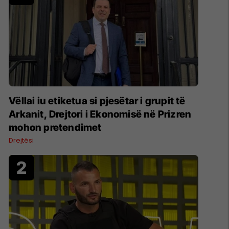
Vëllai iu etiketua si pjesëtar i grupit të
Arkanit, Drejtori i Ekonomisë në Prizren
mohon pretendimet
Drejtësi