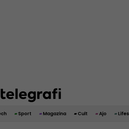
ech
Sport
Magazina
Cult
Ajo
Life