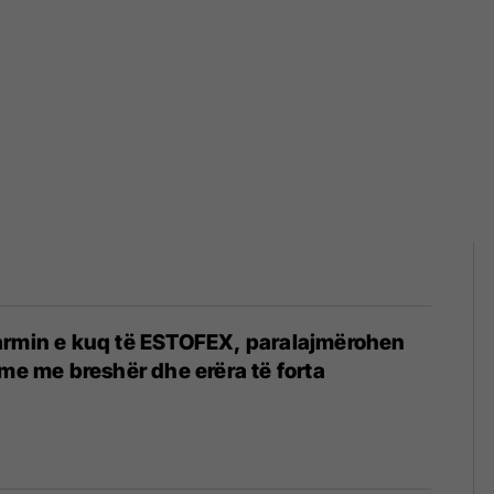
armin e kuq të ESTOFEX, paralajmërohen
hme me breshër dhe erëra të forta