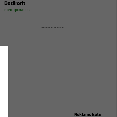
Botërorit
Përfaqësueset
Reklamo këtu