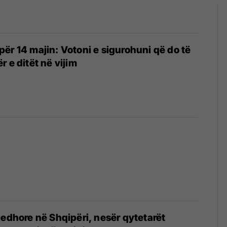
ër 14 majin: Votoni e sigurohuni që do të
 e ditët në vijim
3
jedhore në Shqipëri, nesër qytetarët