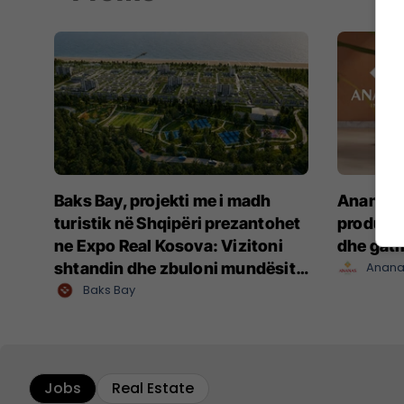
Baks Bay, projekti me i madh
Ananas I
turistik në Shqipëri prezantohet
produkte
ne Expo Real Kosova: Vizitoni
dhe gat
shtandin dhe zbuloni mundësitë
Anana
e investimit
Baks Bay
Jobs
Real Estate