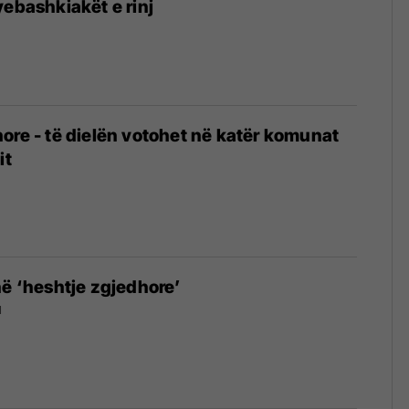
yebashkiakët e rinj
3
ore - të dielën votohet në katër komunat
it
3
në ‘heshtje zgjedhore’
1