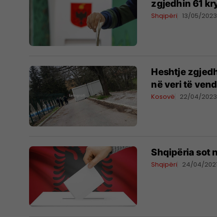
zgjedhin 61 kr
Shqipëri
13/05/202
Heshtje zgjedh
në veri të vend
Kosovë
22/04/202
Shqipëria sot 
Shqipëri
24/04/202