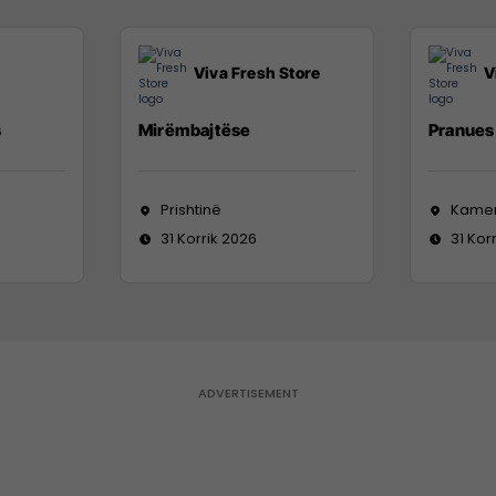
Viva Fresh Store
V
s
Mirëmbajtëse
Pranues 
Prishtinë
Kame
31 Korrik 2026
31 Kor