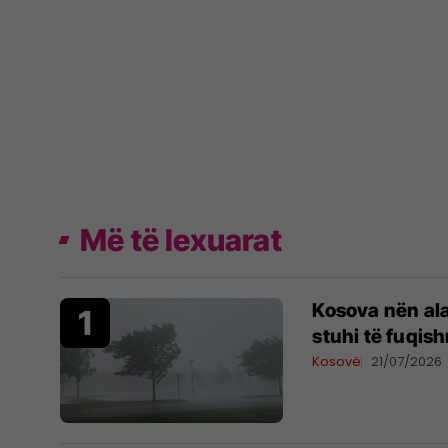
Më të lexuarat
Kosova nën al
stuhi të fuqis
Kosovë
21/07/2026