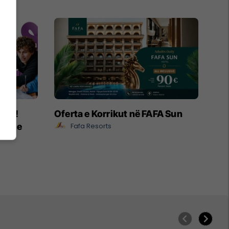
ëpia!
Oferta e Korrikut në FAFA Sun
e ose
Fafa Resorts