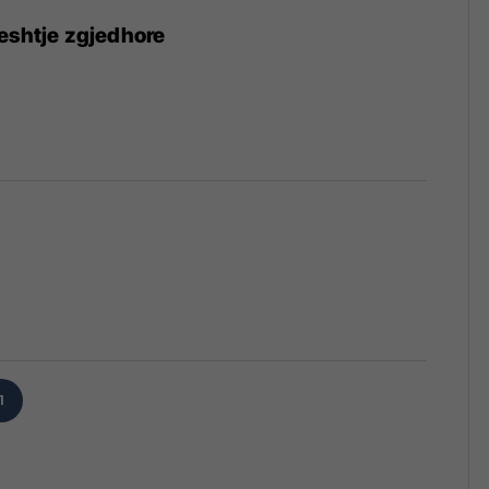
eshtje zgjedhore
9
1