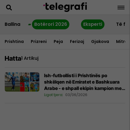
Ballina
Botërori 2026
Eksperti
Të fu
Prishtina
Prizreni
Peja
Ferizaj
Gjakova
Mitrov
Hatta
1 Artikuj
Ish-futbollisti i Prishtinës po
shkëlqen në Emiratet e Bashkuara
Arabe - e shpall ekipin kampion me
golat dhe asistimet e tij
Ligat tjera
03/06/2026