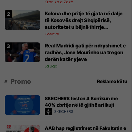
Kronika e Zezë
Kolona dhe pritje të gjata në dalje
të Kosovës drejt Shqipërisë,
autoritetet u bëjnë thirrje
qytetarëve të shfrytëzojnë pika të
Kosovë
tjera kufitare
Real Madridi gati për ndryshimet e
radhës, Jose Mourinho ua tregon
derën katër yjeve
La Liga
Promo
Reklamo këtu
SKECHERS feston 4 Korrikun me
40% zbritje në të gjithë artikujt
SKECHERS
AAB hap regjistrimet në Fakultetin e