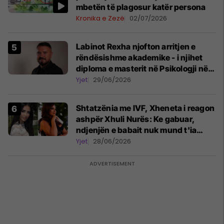
mbetën të plagosur katër persona
Kronika e Zezë
02/07/2026
Labinot Rexha njofton arritjen e
rëndësishme akademike - i njihet
diploma e masterit në Psikologji në
Zvicër
Yjet
29/06/2026
Shtatzënia me IVF, Xheneta i reagon
ashpër Xhuli Nurës: Ke gabuar,
ndjenjën e babait nuk mund t'ia
plotësosh kurrë
Yjet
28/06/2026