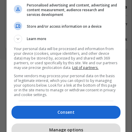
Personalised advertising and content, advertising and
Sektorist/e
Arkatar/e
content measurement, audience research and
services development
Logjistikë
Shërbime 
Store and/or access information on a device
Suharekë
Viti
Learn more
17 Korrik 2026
17 Korrik 
Your personal data will be processed and information from
your device (cookies, unique identifiers, and other device
data) may be stored by, accessed by and shared with 369
partners, or used specifically by this site. We and our partners
may use precise geolocation data.
List of partners.
Some vendors may process your personal data on the basis
of legitimate interest, which you can object to by managing
your options below. Look for a link at the bottom of this page
or in the site menu to manage or withdraw consent in privacy
and cookie settings.
Consent
Manage options