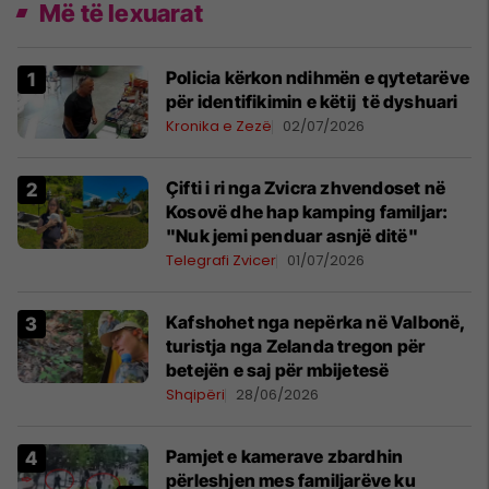
Më të lexuarat
Policia kërkon ndihmën e qytetarëve
për identifikimin e këtij të dyshuari
Kronika e Zezë
02/07/2026
Çifti i ri nga Zvicra zhvendoset në
Kosovë dhe hap kamping familjar:
"Nuk jemi penduar asnjë ditë"
Telegrafi Zvicer
01/07/2026
Kafshohet nga nepërka në Valbonë,
turistja nga Zelanda tregon për
betejën e saj për mbijetesë
Shqipëri
28/06/2026
Pamjet e kamerave zbardhin
përleshjen mes familjarëve ku