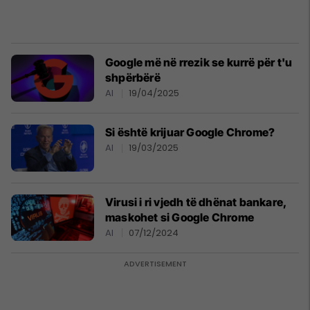
Google më në rrezik se kurrë për t'u
shpërbërë
AI
19/04/2025
Si është krijuar Google Chrome?
AI
19/03/2025
Virusi i ri vjedh të dhënat bankare,
maskohet si Google Chrome
AI
07/12/2024