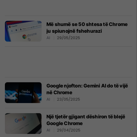
Më shumë se 50 shtesa të Chrome
ju spiunojnë fshehurazi
AI
29/05/2025
Google njofton: Gemini AI do të vijë
në Chrome
AI
23/05/2025
Një tjetër gjigant dëshiron të blejë
Google Chrome
AI
29/04/2025