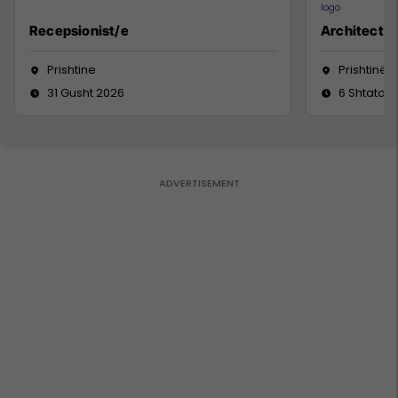
Recepsionist/e
Architect
Prishtine
Prishtinë
31 Gusht 2026
6 Shtator 