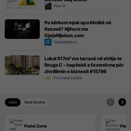
Plan B
Po kërkoni mjek apo klinikë në
Kosovë? Njihuni me
GjejeMjekun.com
GjejeMjekun
Lokal 517m² me tarracë në shitje te
Rruga C – hapësirë e favorshme për
zhvillimin e biznesit #15796
Pro Real Estate
Jobs
Real Estate
Padel Zone
Flex 