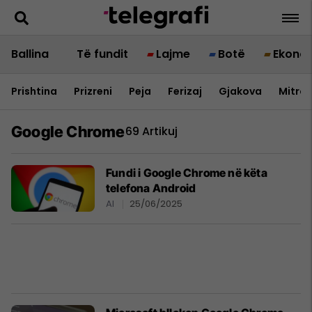
Ballina
Të fundit
Lajme
Botë
Ekono
Prishtina
Prizreni
Peja
Ferizaj
Gjakova
Mitrov
Google Chrome
69 Artikuj
Fundi i Google Chrome në këta
telefona Android
AI
25/06/2025