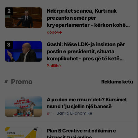
Ndërpritet seanca, Kurti nuk
prezanton emër për
kryeparlamentar - kërkon kohë
shtesë për marrëveshje politike
Kosovë
Gashi: Nëse LDK-ja insiston për
postin e presidentit, situata
komplikohet - pres që të ketë
lëshim
Politikë
Promo
Reklamo këtu
A po don me rrnu n’deti? Kursimet
mund t’ju sjellin një banesë
Banka Ekonomike
Plan B Creative rrit ndikimin e
biznesit tuaj online