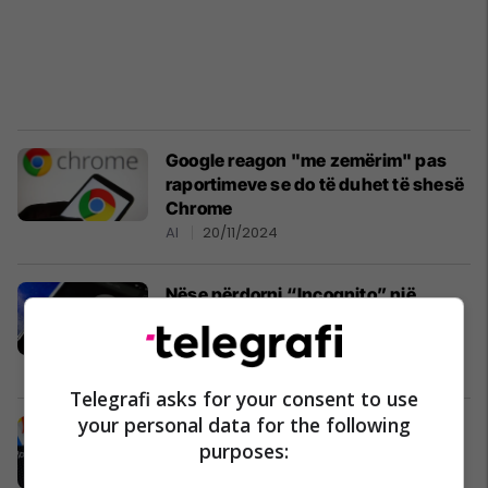
Google reagon "me zemërim" pas
raportimeve se do të duhet të shesë
Chrome
AI
20/11/2024
Nëse përdorni “Incognito” një
situatë e çuditshme mund t’ju
ndodhë
AI
18/09/2024
Telegrafi asks for your consent to use
your personal data for the following
Chrome për Android po i merr këto
purposes:
përmirësime
Aplikacione
21/08/2024