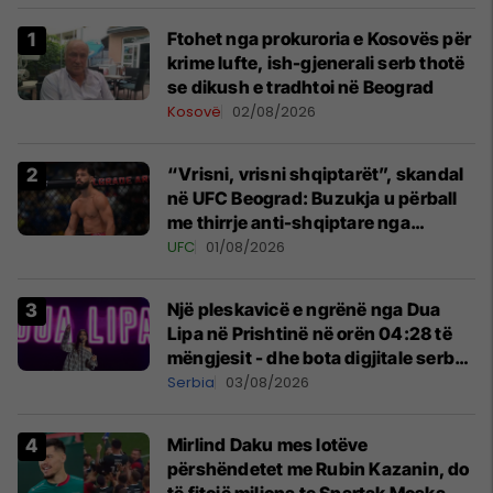
Ftohet nga prokuroria e Kosovës për
krime lufte, ish-gjenerali serb thotë
se dikush e tradhtoi në Beograd
Kosovë
02/08/2026
“Vrisni, vrisni shqiptarët”, skandal
në UFC Beograd: Buzukja u përball
me thirrje anti-shqiptare nga
tribunat
UFC
01/08/2026
Një pleskavicë e ngrënë nga Dua
Lipa në Prishtinë në orën 04:28 të
mëngjesit - dhe bota digjitale serbe
shpall gjendjen e luftës
Serbia
03/08/2026
Mirlind Daku mes lotëve
përshëndetet me Rubin Kazanin, do
të fitojë miliona te Spartak Moska