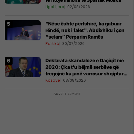
Ligat tjera
02/08/2026
"Nëse është përfshirë, ka gabuar
rëndë, nuk i falet", Abdixhiku i çon
“selam” Përparim Ramës
Politikë
30/07/2026
​Deklarata skandaloze e Daçiqit më
2020: Çka t'u bëjmë serbëve që
tregojnë ku janë varrosur shqiptarët
në Serbi
Kosovë
03/08/2026