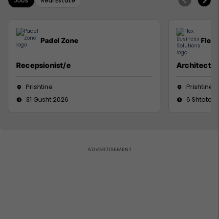
Jobs
Real Estate
Padel Zone
Flex 
Recepsionist/e
Architect
Prishtine
Prishtinë
31 Gusht 2026
6 Shtator 