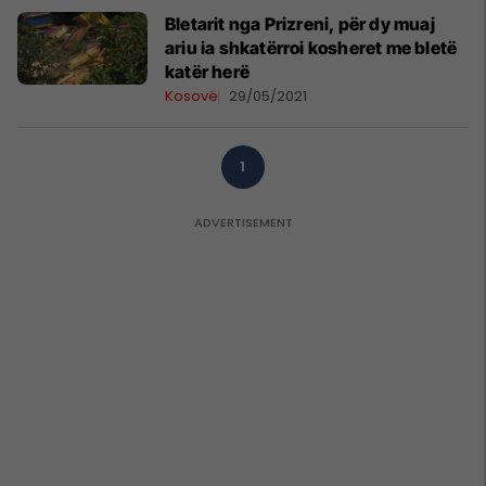
Bletarit nga Prizreni, për dy muaj
ariu ia shkatërroi kosheret me bletë
katër herë
Kosovë
29/05/2021
1