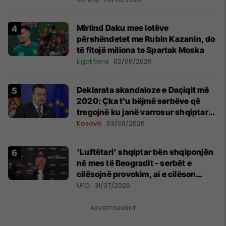
Mirlind Daku mes lotëve
përshëndetet me Rubin Kazanin, do
të fitojë miliona te Spartak Moska
Ligat tjera
02/08/2026
​Deklarata skandaloze e Daçiqit më
2020: Çka t'u bëjmë serbëve që
tregojnë ku janë varrosur shqiptarët
në Serbi
Kosovë
03/08/2026
‘Luftëtari’ shqiptar bën shqiponjën
në mes të Beogradit - serbët e
cilësojnë provokim, ai e cilëson
simbol të identitetit
UFC
31/07/2026