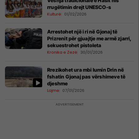
Veshja tradicionale e Hasit nis
rrugëtimin drejt UNESCO-s
Kulturë
01/02/2026
Arrestohet një i ri në Gjonaj të
Prizrenit për gjuajtje me armë zjarri,
sekuestrohet pistoleta
Kronika e Zezë
30/01/2026
Rrezikohet ura mbi lumin Drin në
fshatin Gjonaj pas vërshimeve të
djeshme
Lajme
07/01/2026