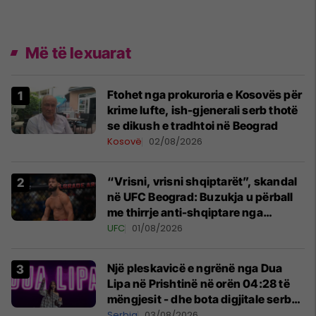
Më të lexuarat
Ftohet nga prokuroria e Kosovës për
krime lufte, ish-gjenerali serb thotë
se dikush e tradhtoi në Beograd
Kosovë
02/08/2026
“Vrisni, vrisni shqiptarët”, skandal
në UFC Beograd: Buzukja u përball
me thirrje anti-shqiptare nga
tribunat
UFC
01/08/2026
Një pleskavicë e ngrënë nga Dua
Lipa në Prishtinë në orën 04:28 të
mëngjesit - dhe bota digjitale serbe
shpall gjendjen e luftës
Serbia
03/08/2026