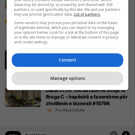
data) may be stored by, accessed by and shared with 369
Banka Ekonomike
partners, or used specifically by this site. We and our partners
may use precise geolocation data.
List of partners.
Plan B Creative rrit ndikimin e
Some vendors may process your personal data on the basis
of legitimate interest, which you can object to by managing
biznesit tuaj online
your options below. Look for a link at the bottom of this page
Plan B
or in the site menu to manage or withdraw consent in privacy
and cookie settings.
Po kërkoni mjek apo klinikë në
Kosovë? Njihuni me
Consent
GjejeMjekun.com
GjejeMjekun
Manage options
Lokal 517m² me tarracë në shitje te
Rruga C – hapësirë e favorshme për
zhvillimin e biznesit #15796
Pro Real Estate