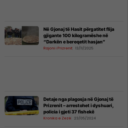
Në Gjonaj të Hasit përgatitet flija
gjigante 100 kilogramëshe në
“Darkën e bereqetit hasjan”
Rajoni i Prizrenit
13/11/2025
Detaje nga plagosja në Gjonaj të
Prizrenit – arrestohet i dyshuari,
policia i gjeti 37 fishekë
Kronika e Zezë
23/05/2024