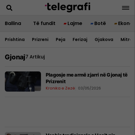
Ballina
Të fundit
Lajme
Botë
Ekono
Prishtina
Prizreni
Peja
Ferizaj
Gjakova
Mitrov
Gjonaj
7 Artikuj
Plagosje me armë zjarri në Gjonaj të
Prizrenit
Kronika e Zezë
03/05/2026