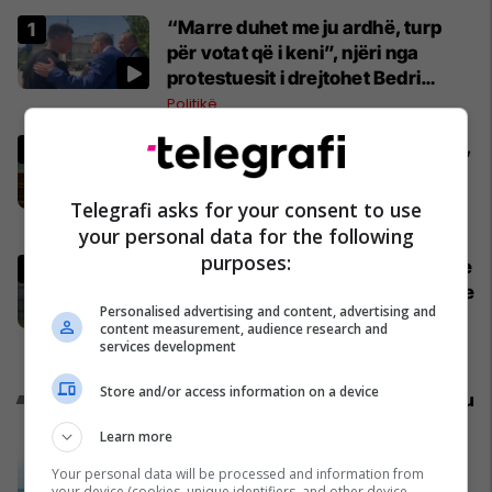
“Marre duhet me ju ardhë, turp
për votat që i keni”, njëri nga
protestuesit i drejtohet Bedri
Hamzës
Politikë
Mungoi emri për kryeparlamentar,
shtyhet konstituimi i Kuvendit – të
gjitha detajet
Telegrafi asks for your consent to use
Kosovë
your personal data for the following
purposes:
Mediat gjermane publikojnë detaje
për aksidentin ku humbën jetën tre
Personalised advertising and content, advertising and
mërgimtarë nga Komogllava e
content measurement, audience research and
Ferizajt
Kronika e Zezë
services development
Store and/or access information on a device
Promo
Reklamo këtu
Learn more
A po don me rrnu n’deti? Kursimet
Your personal data will be processed and information from
mund t’ju sjellin një banesë
your device (cookies, unique identifiers, and other device