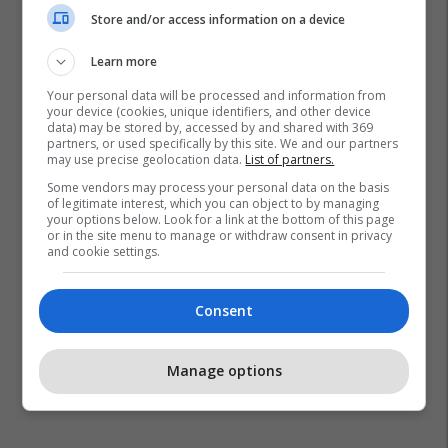
Store and/or access information on a device
Learn more
Your personal data will be processed and information from
your device (cookies, unique identifiers, and other device
data) may be stored by, accessed by and shared with 369
partners, or used specifically by this site. We and our partners
may use precise geolocation data.
List of partners.
Some vendors may process your personal data on the basis
of legitimate interest, which you can object to by managing
Ramadan Totaj
Gjonaj
Prizren
your options below. Look for a link at the bottom of this page
or in the site menu to manage or withdraw consent in privacy
and cookie settings.
Consent
Manage options