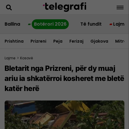
Ballina
Botërori 2026
Të fundit
Lajme
Prishtina
Prizreni
Peja
Ferizaj
Gjakova
Mitrov
Lajme
>
Kosovë
Bletarit nga Prizreni, për dy muaj
ariu ia shkatërroi kosheret me bletë
katër herë