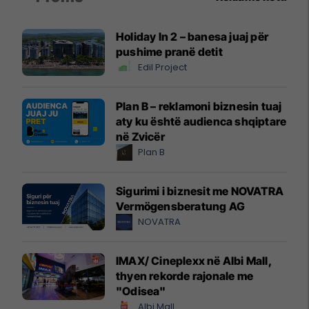
Holiday In 2 – banesa juaj për
pushime pranë detit
Edil Project
Plan B – reklamoni biznesin tuaj
aty ku është audienca shqiptare
në Zvicër
Plan B
Sigurimi i biznesit me NOVATRA
Vermögensberatung AG
NOVATRA
IMAX/ Cineplexx në Albi Mall,
thyen rekorde rajonale me
"Odisea"
Albi Mall