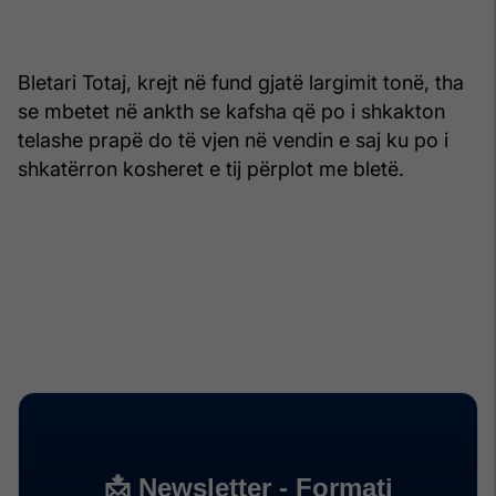
Bletari Totaj, krejt në fund gjatë largimit tonë, tha
se mbetet në ankth se kafsha që po i shkakton
telashe prapë do të vjen në vendin e saj ku po i
shkatërron kosheret e tij përplot me bletë.