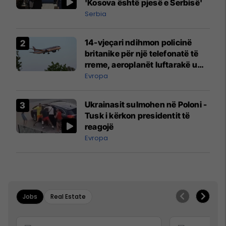
'Kosova është pjesë e Serbisë'
Serbia
14-vjeçari ndihmon policinë
britanike për një telefonatë të
rreme, aeroplanët luftarakë u
ngritën në ajër për të
Evropa
interceptuar fluturaken e Qatar
Airways që po shkonte drejt
Ukrainasit sulmohen në Poloni -
Mançesterit
Tusk i kërkon presidentit të
reagojë
Evropa
Jobs
Real Estate