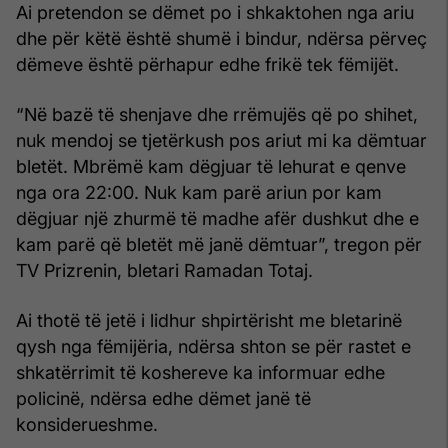
Ai pretendon se dëmet po i shkaktohen nga ariu
dhe për këtë është shumë i bindur, ndërsa përveç
dëmeve është përhapur edhe frikë tek fëmijët.
“Në bazë të shenjave dhe rrëmujës që po shihet,
nuk mendoj se tjetërkush pos ariut mi ka dëmtuar
bletët. Mbrëmë kam dëgjuar të lehurat e qenve
nga ora 22:00. Nuk kam parë ariun por kam
dëgjuar një zhurmë të madhe afër dushkut dhe e
kam parë që bletët më janë dëmtuar”, tregon për
TV Prizrenin, bletari Ramadan Totaj.
Ai thotë të jetë i lidhur shpirtërisht me bletarinë
qysh nga fëmijëria, ndërsa shton se për rastet e
shkatërrimit të koshereve ka informuar edhe
policinë, ndërsa edhe dëmet janë të
konsiderueshme.