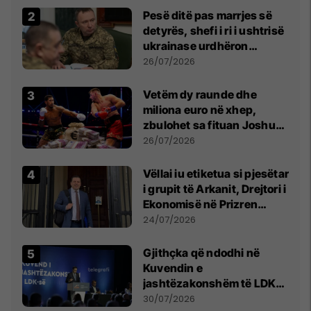
Pesë ditë pas marrjes së
detyrës, shefi i ri i ushtrisë
ukrainase urdhëron
kontroll të madh
26/07/2026
Vetëm dy raunde dhe
miliona euro në xhep,
zbulohet sa fituan Joshua
e Prenga
26/07/2026
Vëllai iu etiketua si pjesëtar
i grupit të Arkanit, Drejtori i
Ekonomisë në Prizren
mohon pretendimet
24/07/2026
Gjithçka që ndodhi në
Kuvendin e
jashtëzakonshëm të LDK-
së
30/07/2026