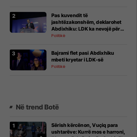
vendosjes së përgjegjësisë
Pas kuvendit të
jashtëzakonshëm, deklarohet
Abdixhiku: LDK ka nevojë për
bashkim, Republika për
Politikë
stabilitet institucional
Bajrami flet pasi Abdixhiku
mbeti kryetar i LDK-së
Politikë
Në trend Botë
Sërish kërcënon, Vuçiq para
ushtarëve: Kurrë mos e harroni,