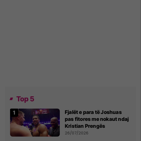
Top 5
Fjalët e para të Joshuas
pas fitores me nokaut ndaj
Kristian Prengës
26/07/2026