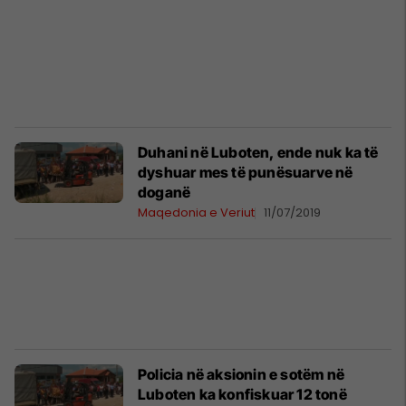
Duhani në Luboten, ende nuk ka të
dyshuar mes të punësuarve në
doganë
Maqedonia e Veriut
11/07/2019
Policia në aksionin e sotëm në
Luboten ka konfiskuar 12 tonë