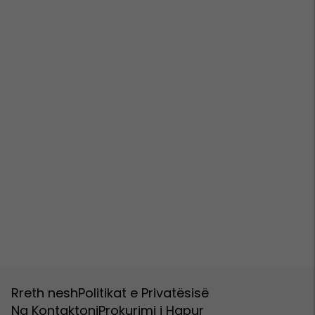
Rreth nesh
Politikat e Privatësisë
Na Kontaktoni
Prokurimi i Hapur