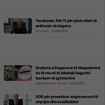
Tevdovski: Për 11 për qind rriten të
ardhurat në dogana
Ekonomi
23/08/2018
Drejtoria e Doganave të Maqedonisë
do të mund të bllokojë llogaritë
bankare të qytetarëve
Maqedonia e Veriut
14/08/2018
UOE për proceduar doganore më të
shpejta dhe kredibiletet