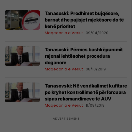
Tanasoski: Prodhimet bujqësore,
barnat dhe pajisjet mjekësore do të
kenë prioritet
Maqedonia e Veriut
09/04/2020
Tanasoski: Përmes bashkëpunimit
rajonal lehtësohet procedura
doganore
Maqedonia e Veriut
08/10/2019
Tanasovski: Në vendkalimet kufitare
po kryhet kontrollime të përforcuara
sipas rekomandimeve të AUV
Maqedonia e Veriut
11/09/2019