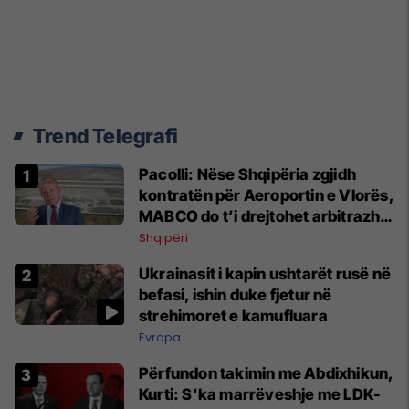
Trend Telegrafi
Pacolli: Nëse Shqipëria zgjidh
kontratën për Aeroportin e Vlorës,
MABCO do t’i drejtohet arbitrazhit
ndërkombëtar
Shqipëri
Ukrainasit i kapin ushtarët rusë në
befasi, ishin duke fjetur në
strehimoret e kamufluara
Evropa
Përfundon takimin me Abdixhikun,
Kurti: S'ka marrëveshje me LDK-