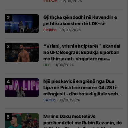
Kosovë
02/08/2026
Gjithçka që ndodhi në Kuvendin e
jashtëzakonshëm të LDK-së
Politikë
30/07/2026
“Vrisni, vrisni shqiptarët”, skandal
në UFC Beograd: Buzukja u përball
me thirrje anti-shqiptare nga
tribunat
UFC
01/08/2026
Një pleskavicë e ngrënë nga Dua
Lipa në Prishtinë në orën 04:28 të
mëngjesit - dhe bota digjitale serbe
shpall gjendjen e luftës
Serbia
03/08/2026
Mirlind Daku mes lotëve
përshëndetet me Rubin Kazanin, do