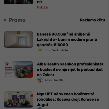
në
Politikë
Promo
Reklamo këtu
Banesë 98.96m² në shitje në
Lakrishtë – banim modern pranë
qendrës #16060
Pro Real Estate
Alba Health bashkon profesionistët
e kujdesit në një rrjet të përbashkët
në Zvicër
Alba Health
Nga UBT në skenën botërore të
robotikës: Kosova drejt Koresë së
Jugut