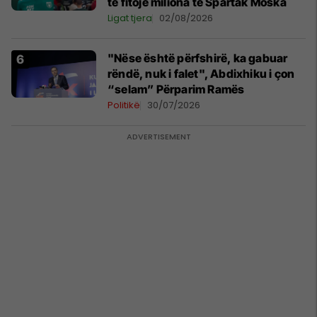
të fitojë miliona te Spartak Moska
Ligat tjera
02/08/2026
"Nëse është përfshirë, ka gabuar
rëndë, nuk i falet", Abdixhiku i çon
“selam” Përparim Ramës
Politikë
30/07/2026