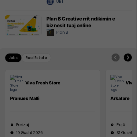
UBT
Plan B Creative rrit ndikimin e
biznesit tuaj online
Plan B
Jobs
Real Estate
Viva Fresh Store
Viva 
Pranues Malli
Arkatare
Ferizaj
Pejë
19 Gusht 2026
31 Gusht 2