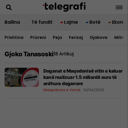
Ballina
Të fundit
Lajme
Botë
Ekono
Prishtina
Prizreni
Peja
Ferizaj
Gjakova
Mitrov
Gjoko Tanasoski
18 Artikuj
Doganat e Maqedonisë vitin e kaluar
kanë realizuar 1.5 miliardë euro të
ardhura doganore
Maqedonia e Veriut
14/04/2020