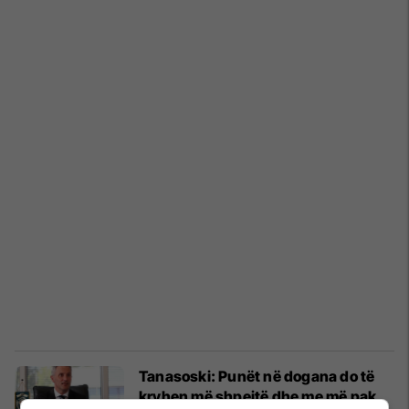
Tanasoski: Punët në dogana do të
kryhen më shpejtë dhe me më pak