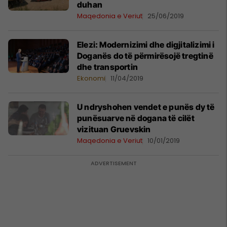
duhan
Maqedonia e Veriut
25/06/2019
Elezi: Modernizimi dhe digjitalizimi i
Doganës do të përmirësojë tregtinë
dhe transportin
Ekonomi
11/04/2019
U ndryshohen vendet e punës dy të
punësuarve në dogana të cilët
vizituan Gruevskin
Maqedonia e Veriut
10/01/2019