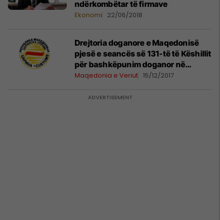
ndërkombëtar të firmave
Ekonomi
22/06/2018
Drejtoria doganore e Maqedonisë
pjesë e seancës së 131-të të Këshillit
për bashkëpunim doganor në
Organizatën botërore doganore
Maqedonia e Veriut
15/12/2017