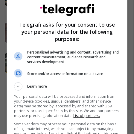
dokumente
Maqedonia e Veriut
04/11/2017
Telegrafi asks for your consent to use
Maqedoni, konfiskohen rreth 1 ton
your personal data for the following
marihuanë
purposes:
Maqedonia e Veriut
01/11/2017
Personalised advertising and content, advertising and
Tanasoski: Çështja e doganierëve
content measurement, audience research and
services development
joprofesionist, pas zgjedhjeve
lokale
Store and/or access information on a device
Maqedonia e Veriut
03/10/2017
Learn more
1
Your personal data will be processed and information from
your device (cookies, unique identifiers, and other device
data) may be stored by, accessed by and shared with 369
partners, or used specifically by this site. We and our partners
may use precise geolocation data.
List of partners.
Some vendors may process your personal data on the basis
of legitimate interest, which you can object to by managing
your options below. Look for a link at the bottom of this page