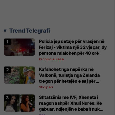
Trend Telegrafi
Policia jep detaje për vrasjen në
Ferizaj - viktima një 32 vjeçar, dy
persona ndalohen për 48 orë
Kronika e Zezë
Kafshohet nga nepërka në
Valbonë, turistja nga Zelanda
tregon për betejën e saj për
mbijetesë
Shqipëri
Shtatzënia me IVF, Xheneta i
reagon ashpër Xhuli Nurës: Ke
gabuar, ndjenjën e babait nuk