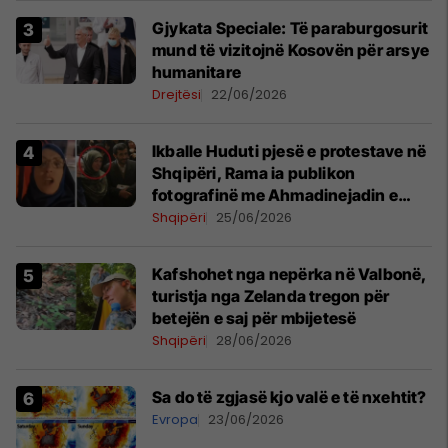
​Gjykata Speciale: Të paraburgosurit
mund të vizitojnë Kosovën për arsye
humanitare
Drejtësi
22/06/2026
Ikballe Huduti pjesë e protestave në
Shqipëri, Rama ia publikon
fotografinë me Ahmadinejadin e
Iranit
Shqipëri
25/06/2026
Kafshohet nga nepërka në Valbonë,
turistja nga Zelanda tregon për
betejën e saj për mbijetesë
Shqipëri
28/06/2026
Sa do të zgjasë kjo valë e të nxehtit?
Evropa
23/06/2026