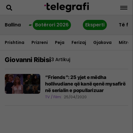
Ballina
Botërori 2026
Eksperti
Të fu
Prishtina
Prizreni
Peja
Ferizaj
Gjakova
Mitrov
Giovanni Ribisi
3 Artikuj
“Friends”: 25 yjet e mëdha
hollivudiane që kanë qenë mysafirë
në serialin e popullarizuar
TV / Film
25/04/2020