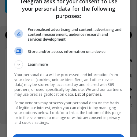
Telegrafi asks for your consent to use
paralajmëron diçka të re për verën
your personal data for the following
Heb's Kosova
purposes:
Personalised advertising and content, advertising and
content measurement, audience research and
Jobs
Real Estate
services development
Store and/or access information on a device
Bau Market
Viva 
Learn more
Your personal data will be processed and information from
Udhëheqës i Zyrës së Financave
Zyrtar/e Lig
your device (cookies, unique identifiers, and other device
data) may be stored by, accessed by and shared with 369
Banka dhe Financa
Juridike
partners, or used specifically by this site. We and our partners
may use precise geolocation data.
List of partners.
Prishtine
Kosovë
Some vendors may process your personal data on the basis
2 Korrik 2026
1 Korrik 20
of legitimate interest, which you can object to by managing
your options below. Look for a link at the bottom of this page
or in the site menu to manage or withdraw consent in privacy
and cookie settings.