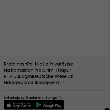
Rreth nesh
Politikat e Privatësisë
Na Kontaktoni
Prokurimi i Hapur
RTV Dukagjini
Deutsche Welle
ICK
Ndreqe.com
Shkabaj
Germin
Shkarkoje aplikacionin e Telegrafit