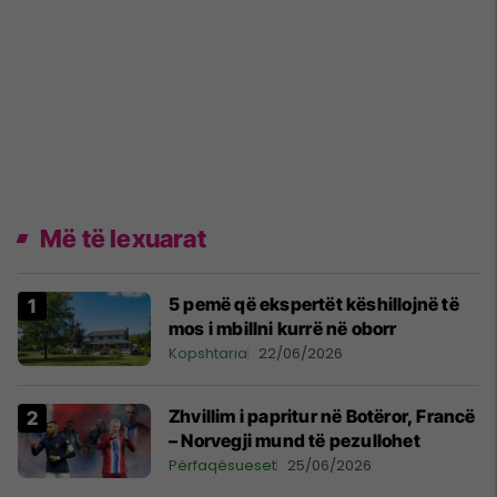
Më të lexuarat
5 pemë që ekspertët këshillojnë të
mos i mbillni kurrë në oborr
Kopshtaria
22/06/2026
Zhvillim i papritur në Botëror, Francë
– Norvegji mund të pezullohet
Përfaqësueset
25/06/2026