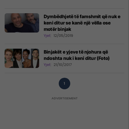
Dymbëdhjetë të famshmit që nuk e
keni ditur se kanë një vëlla ose
motër binjak
Yjet
12/05/2019
Binjakët e yjeve të njohura që
ndoshta nuk i keni ditur (Foto)
Yjet
21/10/2017
1