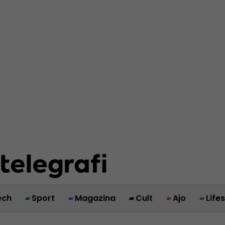
ech
Sport
Magazina
Cult
Ajo
Life