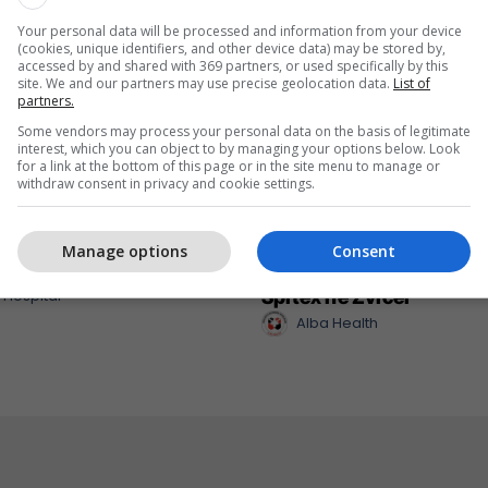
Your personal data will be processed and information from your device
(cookies, unique identifiers, and other device data) may be stored by,
accessed by and shared with 369 partners, or used specifically by this
site. We and our partners may use precise geolocation data.
List of
partners.
Some vendors may process your personal data on the basis of legitimate
interest, which you can object to by managing your options below. Look
for a link at the bottom of this page or in the site menu to manage or
withdraw consent in privacy and cookie settings.
ospital me pako
Alba Health sjell mbësht
Manage options
Consent
 për diasporën
profesionale për organi
 Hospital
Spitex në Zvicër
Alba Health