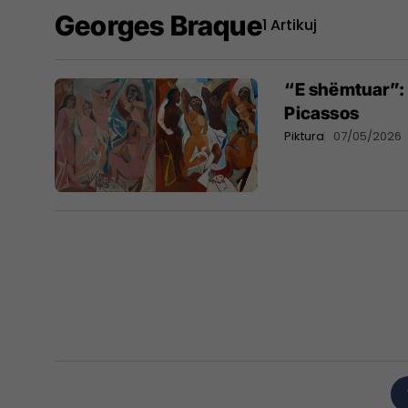
Georges Braque
1 Artikuj
“E shëmtuar”: 
Picassos
Piktura
07/05/2026