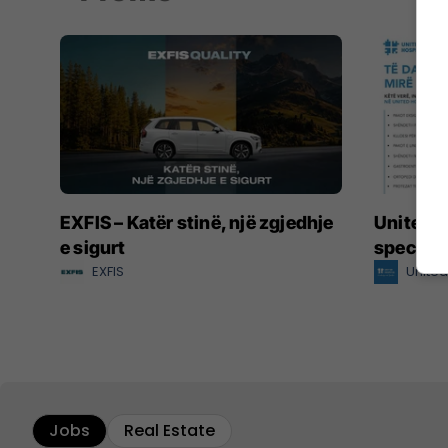
EXFIS – Katër stinë, një zgjedhje
United H
e sigurt
speciale
EXFIS
United
Jobs
Real Estate