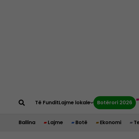
Të Fundit
Lajme lokale
Botërori 2026
Ballina
Lajme
Botë
Ekonomi
T