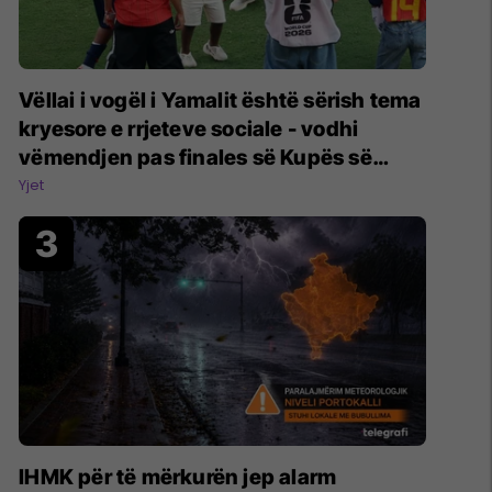
Vëllai i vogël i Yamalit është sërish tema
kryesore e rrjeteve sociale - vodhi
vëmendjen pas finales së Kupës së
Botës
Yjet
​IHMK për të mërkurën jep alarm