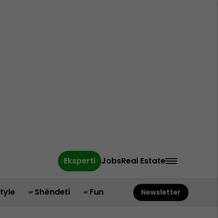
Eksperti
Jobs
Real Estate
style
Shëndeti
Fun
Newsletter