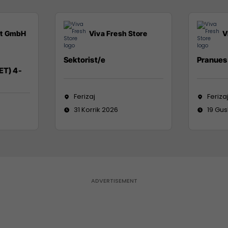
it GmbH
Viva Fresh Store
V
Sektorist/e
Pranues 
ET) 4-
Ferizaj
Feriza
31 Korrik 2026
19 Gus