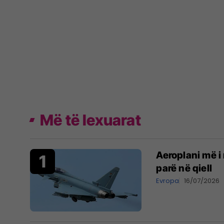
Më të lexuarat
Aeroplani më i 
parë në qiell
Evropa
16/07/2026