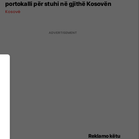
portokalli për stuhi në gjithë Kosovën
Kosovë
Reklamo këtu