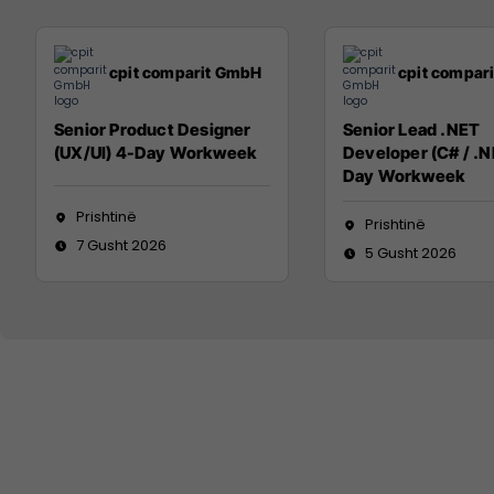
cpit comparit GmbH
cpit compar
Senior Product Designer
Senior Lead .NET
(UX/UI) 4-Day Workweek
Developer (C# / .N
Day Workweek
Prishtinë
Prishtinë
7 Gusht 2026
5 Gusht 2026