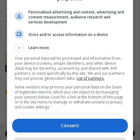
Personalised advertising and content, advertising and
Alba Health bashkon profesionistët
content measurement, audience research and
services development
e kujdesit në një rrjet të përbashkët
në Zvicër
Store and/or access information on a device
Alba Health
Learn more
Nga UBT në skenën botërore të
Your personal data will be processed and information from
robotikës: Kosova drejt Koresë së
your device (cookies, unique identifiers, and other device
data) may be stored by, accessed by and shared with 369
Jugut
partners, or used specifically by this site. We and our partners
UBT
may use precise geolocation data.
List of partners.
Some vendors may process your personal data on the basis
of legitimate interest, which you can object to by managing
Plan B Creative rrit ndikimin e
your options below. Look for a link at the bottom of this page
biznesit tuaj online
or in the site menu to manage or withdraw consent in privacy
and cookie settings.
Plan B
Consent
Jobs
Real Estate