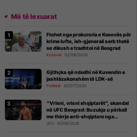
Më të lexuarat
Ftohet nga prokuroria e Kosovës për
krime lufte, ish-gjenerali serb thotë
se dikush e tradhtoi në Beograd
Kosovë
02/08/2026
Gjithçka që ndodhi në Kuvendin e
jashtëzakonshëm të LDK-së
Politikë
30/07/2026
“Vrisni, vrisni shqiptarët”, skandal
në UFC Beograd: Buzukja u përball
me thirrje anti-shqiptare nga
tribunat
UFC
01/08/2026