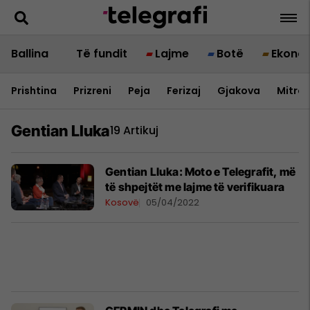
Ballina
Të fundit
Lajme
Botë
Ekono
Prishtina
Prizreni
Peja
Ferizaj
Gjakova
Mitrov
Gentian Lluka
19 Artikuj
Gentian Lluka: Moto e Telegrafit, më
të shpejtët me lajme të verifikuara
Kosovë
05/04/2022