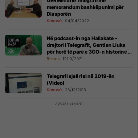
GERMIN dhe Telegrafi me
memorandum bashkëpunimi për
Diasporën
Kosovë
04/04/2022
Në podcast-in nga Hallakate -
drejtori i Telegrafit, Gentian Lluka
për herë të parë e 3GO-n historinë e
suksesit
Biznes
12/10/2021
Telegrafi sjell risi në 2019-ën
(Video)
Kosovë
26/12/2018