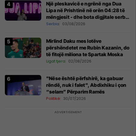
Një pleskavicë e ngrënë nga Dua
Lipa në Prishtinë në orën 04:28 të
mëngjesit - dhe bota digjitale serbe
shpall gjendjen e luftës
Serbia
03/08/2026
Mirlind Daku mes lotëve
përshëndetet me Rubin Kazanin, do
të fitojë miliona te Spartak Moska
Ligat tjera
02/08/2026
"Nëse është përfshirë, ka gabuar
rëndë, nuk i falet", Abdixhiku i çon
“selam” Përparim Ramës
Politikë
30/07/2026