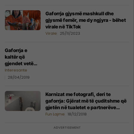
Gaforrja gjysmë mashkull dhe
gjysmë femër, me dy ngjyra - bëhet
virale në TikTok
Virale
25/11/2023
Gaforrja e
kaltër që
gjendet vetëm
një në dy
Interesante
milionë,
28/04/2019
befasoi
peshkatarin që
Kornizat me fotografi, deri te
e zuri (Foto)
gaforrja: Gjërat më të çuditshme që
gjetën në tualetet e partnerëve
(Foto)
Fun Lajme
18/12/2018