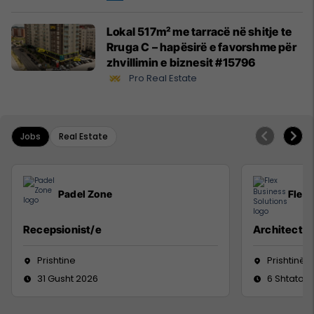
Lokal 517m² me tarracë në shitje te
Rruga C – hapësirë e favorshme për
zhvillimin e biznesit #15796
Pro Real Estate
Jobs
Real Estate
Padel Zone
Flex 
Recepsionist/e
Architect
Prishtine
Prishtinë
31 Gusht 2026
6 Shtator 