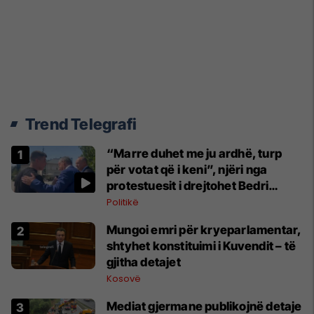
Trend Telegrafi
“Marre duhet me ju ardhë, turp
për votat që i keni”, njëri nga
protestuesit i drejtohet Bedri
Hamzës
Politikë
Mungoi emri për kryeparlamentar,
shtyhet konstituimi i Kuvendit – të
gjitha detajet
Kosovë
Mediat gjermane publikojnë detaje