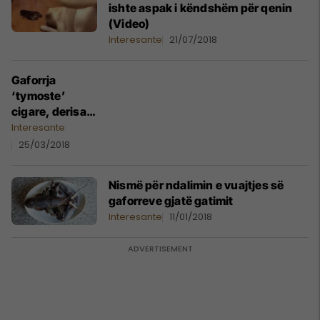
ishte aspak i këndshëm për qenin
(Video)
Interesante
21/07/2018
Gaforrja
‘tymoste’
cigare, derisa
qëndronte mbi
Interesante
kanaçen e
25/03/2018
birrës (Video)
Nismë për ndalimin e vuajtjes së
gaforreve gjatë gatimit
Interesante
11/01/2018