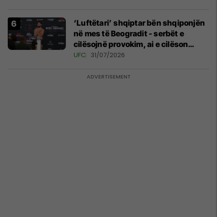
‘Luftëtari’ shqiptar bën shqiponjën
në mes të Beogradit - serbët e
cilësojnë provokim, ai e cilëson
simbol të identitetit
UFC
31/07/2026