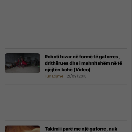
Roboti bizar në formë të gaforres,
drithërues dhe i mahnitshëm në të
njëjtën kohë (Video)
Fun Lajme
21/09/2018
Takimi i parë me një gaforre, nuk