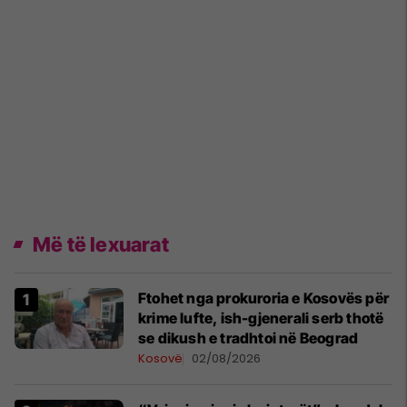
Më të lexuarat
Ftohet nga prokuroria e Kosovës për
krime lufte, ish-gjenerali serb thotë
se dikush e tradhtoi në Beograd
Kosovë
02/08/2026