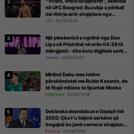
“Vrisni, vrisni shqiptarët”, skandal
në UFC Beograd: Buzukja u përball
me thirrje anti-shqiptare nga
tribunat
UFC
01/08/2026
Një pleskavicë e ngrënë nga Dua
Lipa në Prishtinë në orën 04:28 të
mëngjesit - dhe bota digjitale serbe
shpall gjendjen e luftës
Serbia
03/08/2026
Mirlind Daku mes lotëve
përshëndetet me Rubin Kazanin, do
të fitojë miliona te Spartak Moska
Ligat tjera
02/08/2026
​Deklarata skandaloze e Daçiqit më
2020: Çka t'u bëjmë serbëve që
tregojnë ku janë varrosur shqiptarët
në Serbi
Kosovë
03/08/2026