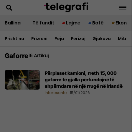
Ballina
Të fundit
Lajme
Botë
Ekono
Prishtina
Prizreni
Peja
Ferizaj
Gjakova
Mitrov
Gaforre
16 Artikuj
Përplaset kamioni, rreth 15,000
gaforre të gjalla përfundojnë të
shpërndara në një rrugë në Irlandë
Interesante
15/01/2026