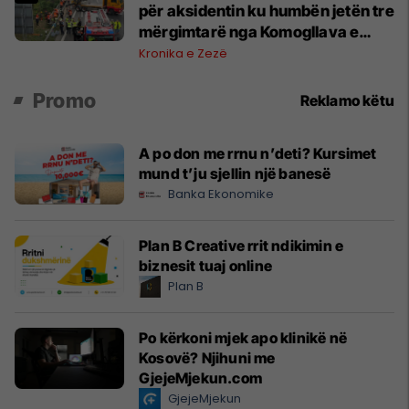
për aksidentin ku humbën jetën tre
mërgimtarë nga Komogllava e
Ferizajt
Kronika e Zezë
Promo
Reklamo këtu
A po don me rrnu n’deti? Kursimet
mund t’ju sjellin një banesë
Banka Ekonomike
Plan B Creative rrit ndikimin e
biznesit tuaj online
Plan B
Po kërkoni mjek apo klinikë në
Kosovë? Njihuni me
GjejeMjekun.com
GjejeMjekun