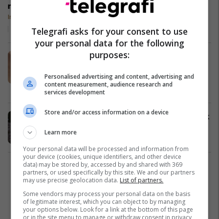
mund ta kapni
këtë gaforre të
Interesante
"kaltër si
24/07/2017
Telegrafi asks for your consent to use
qielli"! (Foto)
your personal data for the following
purposes:
Shiriti që bartë valixhet në aeroport,
mbushet me gaforret e ikura nga
Personalised advertising and content, advertising and
kontejneri (Video)
content measurement, audience research and
Dështime
28/06/2017
services development
Store and/or access information on a device
E la kamerën në tokë, për pak sa nuk
ia “vodhën” gaforret (Video)
Learn more
Fun Lajme
20/11/2016
Your personal data will be processed and information from
your device (cookies, unique identifiers, and other device
data) may be stored by, accessed by and shared with 369
1
partners, or used specifically by this site. We and our partners
may use precise geolocation data.
List of partners.
Some vendors may process your personal data on the basis
of legitimate interest, which you can object to by managing
your options below. Look for a link at the bottom of this page
or in the site menu to manage or withdraw consent in privacy