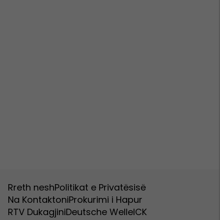
Rreth nesh
Politikat e Privatësisë
Na Kontaktoni
Prokurimi i Hapur
RTV Dukagjini
Deutsche Welle
ICK