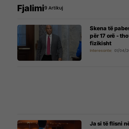
Fjalimi
9 Artikuj
Skena të pabe
për 17 orë - tho
fizikisht
Interesante
01/04/
Ja si të flisni