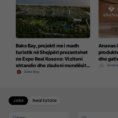
Baks Bay, projekti me i madh
Ananas I
turistik në Shqipëri prezantohet
produkte
ne Expo Real Kosova: Vizitoni
dhe gat
shtandin dhe zbuloni mundësitë
Anana
e investimit
Baks Bay
Jobs
Real Estate