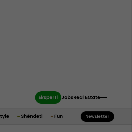
Eksperti
Jobs
Real Estate
style
Shëndeti
Fun
Newsletter