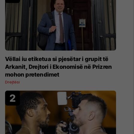
Vëllai iu etiketua si pjesëtar i grupit të
Arkanit, Drejtori i Ekonomisë në Prizren
mohon pretendimet
Drejtësi