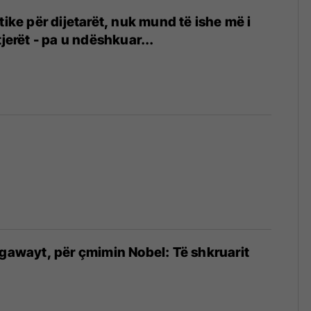
tike për dijetarët, nuk mund të ishe më i
tjerët - pa u ndëshkuar...
ngawayt, për çmimin Nobel: Të shkruarit