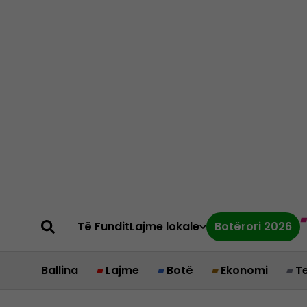
Të Fundit
Lajme lokale
Botërori 2026
Ballina
Lajme
Botë
Ekonomi
T