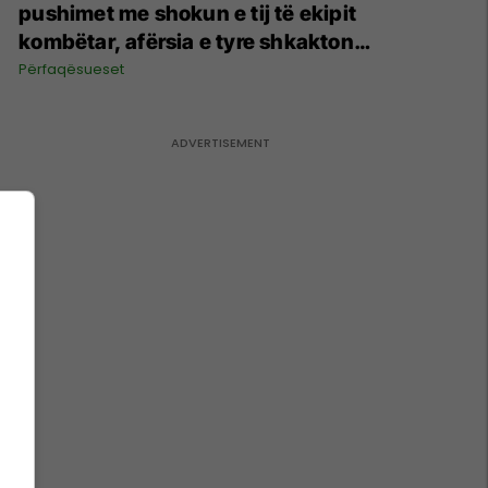
pushimet me shokun e tij të ekipit
kombëtar, afërsia e tyre shkakton
reagime të mëdha
Përfaqësueset