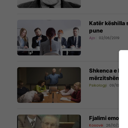
Katër këshilla 
pune
Ajo
02/06/2019
Shkenca e konf
mërzitshëm
Psikologji
09/10/201
Fjalimi emocio
Kosovë
26/10/2016