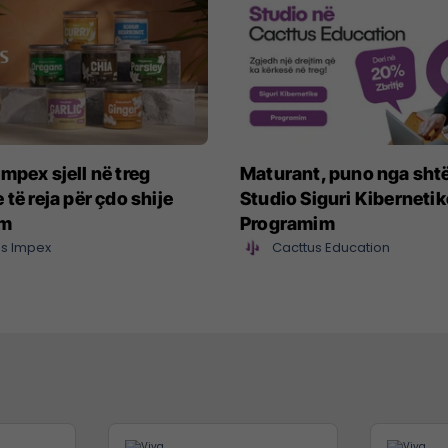
mpex sjell në treg
Maturant, puno nga sht
 të reja për çdo shije
Studio Siguri Kibernetik
im
Programim
s Impex
Cacttus Education