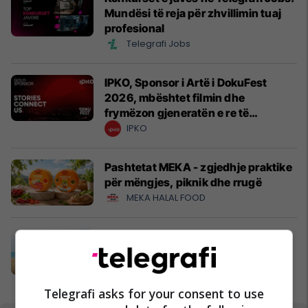
Mundësi të reja për zhvillimin tuaj
profesional
Telegrafi Jobs
IPKO, Sponsor i Artë i DokuFest
2026, mbështet filmin dhe
frymëzon gjeneratën e re të
krijuesve
IPKO
Pashtetat MEKA - zgjedhje praktike
për mëngjes, piknik dhe rrugë
MEKA HALAL FOOD
A po don me rrnu n’deti? Kursimet
mund t’ju sjellin një banesë
Banka Ekonomike
Telegrafi asks for your consent to use