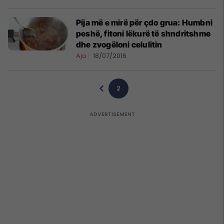
Pija më e mirë për çdo grua: Humbni
peshë, fitoni lëkurë të shndritshme
dhe zvogëloni celulitin
Ajo
18/07/2016
2