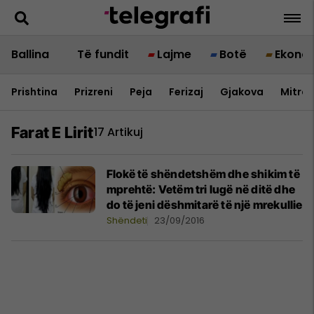
Ballina
Të fundit
Lajme
Botë
Ekono
Prishtina
Prizreni
Peja
Ferizaj
Gjakova
Mitrov
Farat E Lirit
17 Artikuj
Flokë të shëndetshëm dhe shikim të
mprehtë: Vetëm tri lugë në ditë dhe
do të jeni dëshmitarë të një mrekullie
Shëndeti
23/09/2016