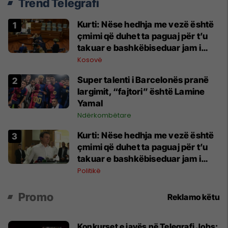
Trend Telegrafi
Kurti: Nëse hedhja me vezë është
çmimi që duhet ta paguaj për t’u
takuar e bashkëbiseduar jam i
lumtur ta bëj këtë
Kosovë
Super talenti i Barcelonës pranë
largimit, “fajtori” është Lamine
Yamal
Ndërkombëtare
Kurti: Nëse hedhja me vezë është
çmimi që duhet ta paguaj për t’u
takuar e bashkëbiseduar jam i
lumtur ta bëj këtë
Politikë
Promo
Reklamo këtu
Konkurset e javës në Telegrafi Jobs: