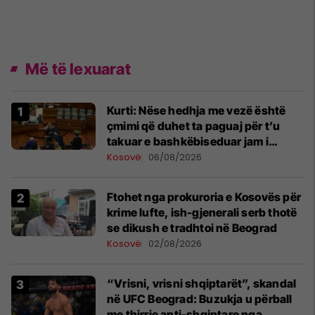
Më të lexuarat
Kurti: Nëse hedhja me vezë është
çmimi që duhet ta paguaj për t’u
takuar e bashkëbiseduar jam i
lumtur ta bëj këtë
Kosovë
06/08/2026
Ftohet nga prokuroria e Kosovës për
krime lufte, ish-gjenerali serb thotë
se dikush e tradhtoi në Beograd
Kosovë
02/08/2026
“Vrisni, vrisni shqiptarët”, skandal
në UFC Beograd: Buzukja u përball
me thirrje anti-shqiptare nga