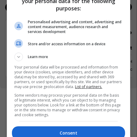
your personal data for the following
purposes:
Jobs
Real Estate
Personalised advertising and content, advertising and
content measurement, audience research and
services development
Padel Zone
Flex 
Store and/or access information on a device
Recepsionist/e
Architect
Learn more
Prishtine
Prishtinë
Your personal data will be processed and information from
31 Gusht 2026
6 Shtator 
your device (cookies, unique identifiers, and other device
data) may be stored by, accessed by and shared with 369
partners, or used specifically by this site. We and our partners
may use precise geolocation data.
List of partners.
Some vendors may process your personal data on the basis
of legitimate interest, which you can object to by managing
your options below. Look for a link at the bottom of this page
or in the site menu to manage or withdraw consent in privacy
and cookie settings.
Consent