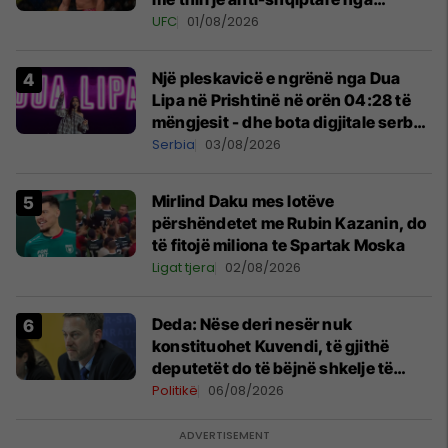
tribunat
UFC
01/08/2026
Një pleskavicë e ngrënë nga Dua
Lipa në Prishtinë në orën 04:28 të
mëngjesit - dhe bota digjitale serbe
shpall gjendjen e luftës
Serbia
03/08/2026
Mirlind Daku mes lotëve
përshëndetet me Rubin Kazanin, do
të fitojë miliona te Spartak Moska
Ligat tjera
02/08/2026
Deda: Nëse deri nesër nuk
konstituohet Kuvendi, të gjithë
deputetët do të bëjnë shkelje të
rëndë kushtetuese
Politikë
06/08/2026