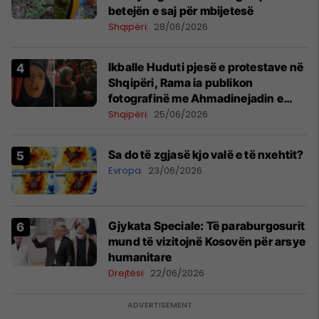
betejën e saj për mbijetesë
Shqipëri
28/06/2026
Ikballe Huduti pjesë e protestave në
Shqipëri, Rama ia publikon
fotografinë me Ahmadinejadin e
Iranit
Shqipëri
25/06/2026
Sa do të zgjasë kjo valë e të nxehtit?
Evropa
23/06/2026
​Gjykata Speciale: Të paraburgosurit
mund të vizitojnë Kosovën për arsye
humanitare
Drejtësi
22/06/2026