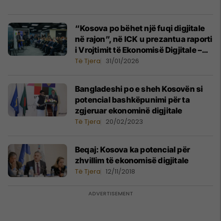
“Kosova po bëhet një fuqi digjitale
në rajon”, në ICK u prezantua raporti
i Vrojtimit të Ekonomisë Digjitale –
një pasqyrë e thuktë e tregut
Të Tjera
31/01/2026
Bangladeshi po e sheh Kosovën si
potencial bashkëpunimi për ta
zgjeruar ekonominë digjitale
Të Tjera
20/02/2023
Beqaj: Kosova ka potencial për
zhvillim të ekonomisë digjitale
Të Tjera
12/11/2018