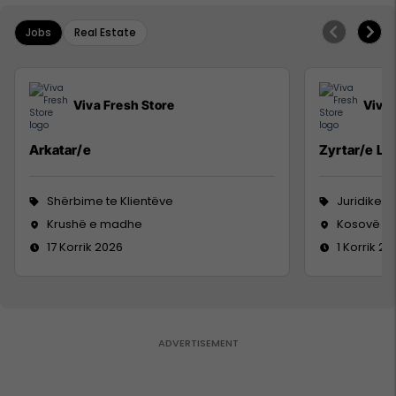
Jobs
Real Estate
Viva Fresh Store
Viva 
Arkatar/e
Zyrtar/e Lig
Shërbime te Klientëve
Juridike
Krushë e madhe
Kosovë
17 Korrik 2026
1 Korrik 20