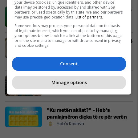
your device (cookies, unique identifiers, and other device
data) may be stored by, accessed by and shared with 369
Bli në Emona Center dhe hyr në garë
partners, or used specifically by this site. We and our partners
për shpërblimet e WINFEST 2026
may use precise geolocation data.
List of partners.
Emona Center
Some vendors may process your personal data on the basis
of legitimate interest, which you can object to by managing
your options below. Look for a link at the bottom of this page
or in the site menu to manage or withdraw consent in privacy
Shtëpi me qira në Dardani – hapësirë
and cookie settings.
praktike për banim apo biznes
#14870
Pro Real Estate
Consent
Korriku vjen me ofertë speciale all
Manage options
inclusive në Fafa
Fafa Resort
"Ku metën akllat?" - Heb’s
paralajmëron diçka të re për verën
Heb's Kosova