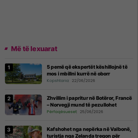
Më të lexuarat
5 pemë që ekspertët këshillojnë të
mos i mbillni kurrë në oborr
Kopshtaria
22/06/2026
Zhvillim i papritur në Botëror, Francë
– Norvegji mund të pezullohet
Përfaqësueset
25/06/2026
Kafshohet nga nepërka në Valbonë,
turistja nga Zelanda tregon për