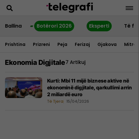
Ballina
Botërori 2026
Eksperti
Të fu
Prishtina
Prizreni
Peja
Ferizaj
Gjakova
Mitrov
Ekonomia Digjitale
7 Artikuj
Kurti: Mbi 11 mijë biznese aktive në
ekonominë digjitale, qarkullimi arrin
2 miliardë euro
Të Tjera
15/04/2026