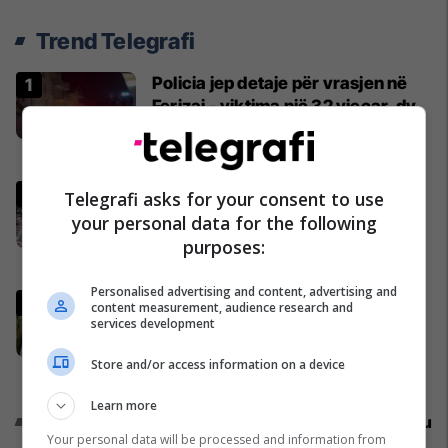
Trend Telegrafi
Policia jep detaje për vrasjen në
Ferizaj - viktima një 32 vjeçar, dy
persona ndalohen për 48 orë
Kronika e Zezë
Kafshohet nga nepërka në
Telegrafi asks for your consent to use
Valbonë, turistja nga Zelanda
your personal data for the following
tregon për betejën e saj për
purposes:
mbijetesë
Shqipëri
Personalised advertising and content, advertising and
Shtatzënia me IVF, Xheneta i
content measurement, audience research and
reagon ashpër Xhuli Nurës: Ke
services development
gabuar, ndjenjën e babait nuk
Store and/or access information on a device
mund t'ia plotësosh kurrë
Yjet
Learn more
Promo
Reklamo këtu
Your personal data will be processed and information from