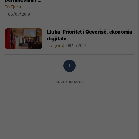
infrastrukturës
Të Tjera
dhe ekonomisë
06/07/2018
digjitale të
Kosovës
Lluka: Prioritet i Qeverisë, ekonomia
digjitale
Të Tjera
06/11/2017
1