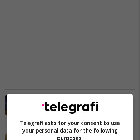
Markoviq: Mali i Zi nuk e ka për
detyrë të kujdeset për arratisjen e
Gruevskit
Maqedonia e Veriut
29/11/2018
Telegrafi asks for your consent to use
your personal data for the following
Haradinaj takoi Kurzin dhe
purposes: