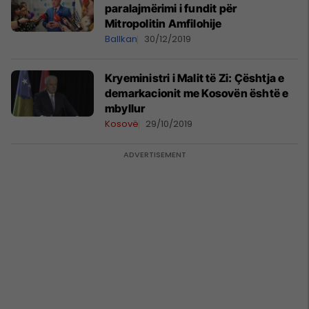
paralajmërimi i fundit për
Mitropolitin Amfilohije
Ballkan
30/12/2019
Kryeministri i Malit të Zi: Çështja e
demarkacionit me Kosovën është e
mbyllur
Kosovë
29/10/2019