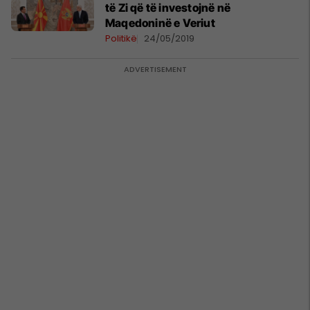
të Zi që të investojnë në
Maqedoninë e Veriut
Politikë
24/05/2019