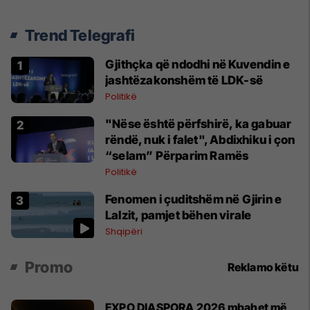
Trend Telegrafi
Gjithçka që ndodhi në Kuvendin e
jashtëzakonshëm të LDK-së
Politikë
"Nëse është përfshirë, ka gabuar
rëndë, nuk i falet", Abdixhiku i çon
“selam” Përparim Ramës
Politikë
Fenomen i çuditshëm në Gjirin e
Lalzit, pamjet bëhen virale
Shqipëri
Promo
Reklamo këtu
EXPO DIASPORA 2026 mbahet më