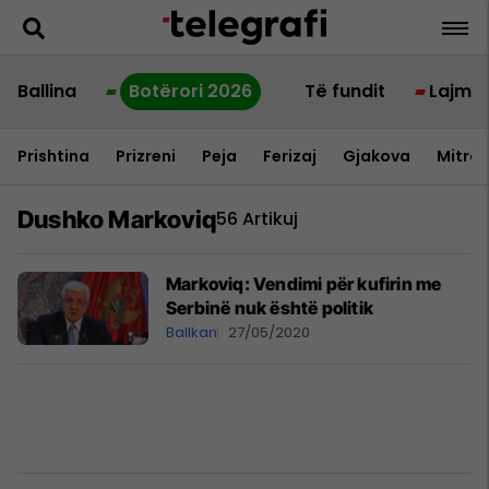
Ballina
Botërori 2026
Të fundit
Lajme
Prishtina
Prizreni
Peja
Ferizaj
Gjakova
Mitrov
Dushko Markoviq
56 Artikuj
Markoviq: Vendimi për kufirin me
Serbinë nuk është politik
Ballkan
27/05/2020