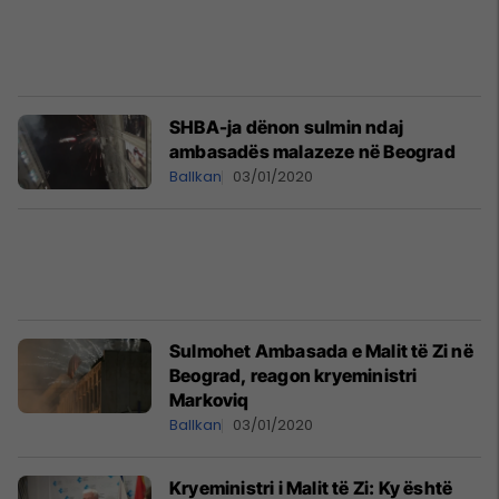
SHBA-ja dënon sulmin ndaj
ambasadës malazeze në Beograd
Ballkan
03/01/2020
Sulmohet Ambasada e Malit të Zi në
Beograd, reagon kryeministri
Markoviq
Ballkan
03/01/2020
Kryeministri i Malit të Zi: Ky është