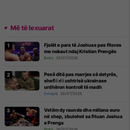
Më të lexuarat
Fjalët e para të Joshuas pas fitores
me nokaut ndaj Kristian Prengës
Boks
26/07/2026
Pesë ditë pas marrjes së detyrës,
shefi i ri i ushtrisë ukrainase
urdhëron kontroll të madh
Evropa
26/07/2026
Vetëm dy raunde dhe miliona euro
në xhep, zbulohet sa fituan Joshua
e Prenga
Boks
26/07/2026