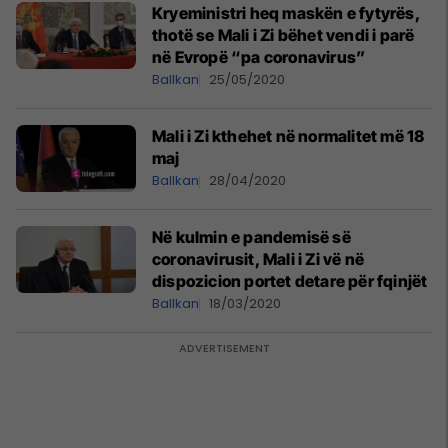
Kryeministri heq maskën e fytyrës,
thotë se Mali i Zi bëhet vendi i parë
në Evropë “pa coronavirus”
Ballkan
25/05/2020
​Mali i Zi kthehet në normalitet më 18
maj
Ballkan
28/04/2020
Në kulmin e pandemisë së
coronavirusit, Mali i Zi vë në
dispozicion portet detare për fqinjët
Ballkan
18/03/2020