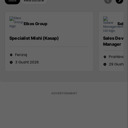
Jobs
Real Estate
Elkos Group
Sola
Specialist Mishi (Kasap)
Sales Deve
Manager
Ferizaj
Prishtinë
3 Gusht 2026
29 Gusht 