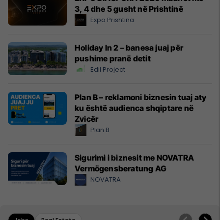
3, 4 dhe 5 gusht në Prishtinë
Expo Prishtina
Holiday In 2 – banesa juaj për
pushime pranë detit
Edil Project
Plan B – reklamoni biznesin tuaj aty
ku është audienca shqiptare në
Zvicër
Plan B
Sigurimi i biznesit me NOVATRA
Vermögensberatung AG
NOVATRA