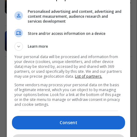
Markoviqin, u kërkoi mbështetje për
Kosovën
Personalised advertising and content, advertising and
content measurement, audience research and
Politikë
25/10/2018
services development
Store and/or access information on a device
Nuk ka ndryshim të kufijve në
Ballkan
Learn more
Kosovë
17/08/2018
Your personal data will be processed and information from
your device (cookies, unique identifiers, and other device
data) may be stored by, accessed by and shared with 369
1
partners, or used specifically by this site. We and our partners
may use precise geolocation data.
List of partners.
Some vendors may process your personal data on the basis
of legitimate interest, which you can object to by managing
your options below. Look for a link at the bottom of this page
or in the site menu to manage or withdraw consent in privacy
and cookie settings.
Consent