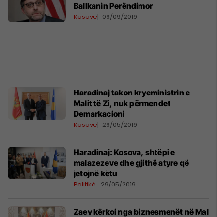
Ballkanin Perëndimor
Kosovë
09/09/2019
Haradinaj takon kryeministrin e
Malit të Zi, nuk përmendet
Demarkacioni
Kosovë
29/05/2019
Haradinaj: Kosova, shtëpi e
malazezeve dhe gjithë atyre që
jetojnë këtu
Politikë
29/05/2019
Zaev kërkoi nga biznesmenët në Mal