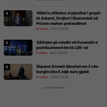
Vëllai iu etiketua si pjesëtar i grupit
të Arkanit, Drejtori i Ekonomisë në
Prizren mohon pretendimet
Drejtësi
24/07/2026
Gjithçka që ndodhi në Kuvendin e
jashtëzakonshëm të LDK-së
Politikë
30/07/2026
Shpend Ahmeti dënohet me 2 vite
burgim dhe 5 mijë euro gjobë
Drejtësi
24/07/2026