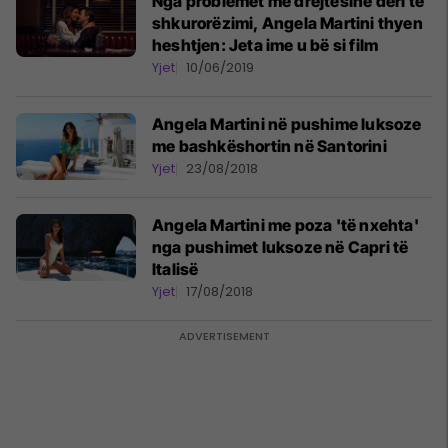
Nga problemet me drejtësinë deri te
shkurorëzimi, Angela Martini thyen
heshtjen: Jeta ime u bë si film
Yjet
10/06/2019
Angela Martini në pushime luksoze
me bashkëshortin në Santorini
Yjet
23/08/2018
Angela Martini me poza 'të nxehta'
nga pushimet luksoze në Capri të
Italisë
Yjet
17/08/2018