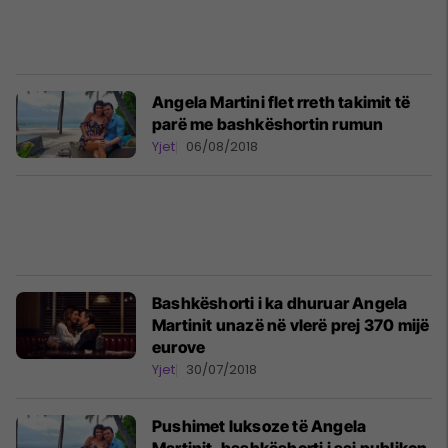
Angela Martini flet rreth takimit të
parë me bashkëshortin rumun
Yjet
06/08/2018
Bashkëshorti i ka dhuruar Angela
Martinit unazë në vlerë prej 370 mijë
eurove
Yjet
30/07/2018
Pushimet luksoze të Angela