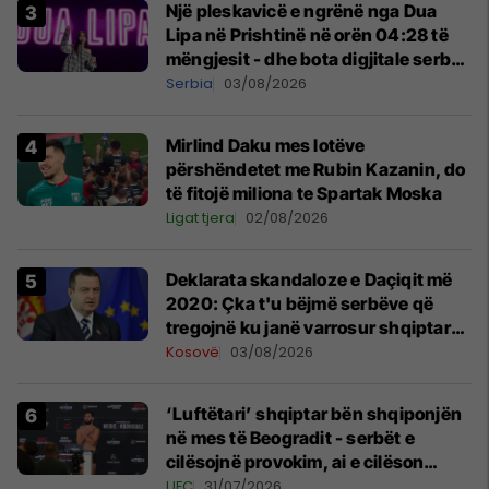
Një pleskavicë e ngrënë nga Dua
Lipa në Prishtinë në orën 04:28 të
mëngjesit - dhe bota digjitale serbe
shpall gjendjen e luftës
Serbia
03/08/2026
Mirlind Daku mes lotëve
përshëndetet me Rubin Kazanin, do
të fitojë miliona te Spartak Moska
Ligat tjera
02/08/2026
​Deklarata skandaloze e Daçiqit më
2020: Çka t'u bëjmë serbëve që
tregojnë ku janë varrosur shqiptarët
në Serbi
Kosovë
03/08/2026
‘Luftëtari’ shqiptar bën shqiponjën
në mes të Beogradit - serbët e
cilësojnë provokim, ai e cilëson
simbol të identitetit
UFC
31/07/2026