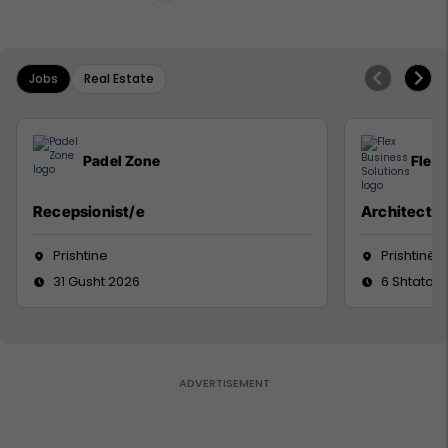
Jobs
Real Estate
Padel Zone
Flex 
Recepsionist/e
Architect
Prishtine
Prishtinë
31 Gusht 2026
6 Shtator 