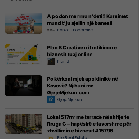
A po don me rrnu n’deti? Kursimet
mund t’ju sjellin një banesë
Banka Ekonomike
Plan B Creative rrit ndikimin e
biznesit tuaj online
Plan B
Po kërkoni mjek apo klinikë në
Kosovë? Njihuni me
GjejeMjekun.com
GjejeMjekun
Lokal 517m² me tarracë në shitje te
Rruga C – hapësirë e favorshme për
zhvillimin e biznesit #15796
Pro Real Estate