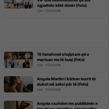
VIP dhe destinacionet që ata
zgjodhën këtë dimër (Foto)
Yjet
17/01/2018
Të famshmet shqiptare që u
martuan me të huaj (Foto)
Yjet
17/01/2018
Angela Martini i kërkon burrit të
duket më seksi për të (Foto)
Yjet
17/01/2018
Angela vazhdon me publikimin e
imazheve atraktive, kësaj radhe