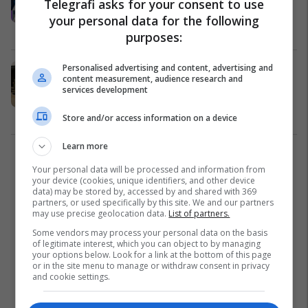
Telegrafi asks for your consent to use
glamuroze të yjeve (Foto)
your personal data for the following
Yjet
01/01/2018
purposes:
Personalised advertising and content, advertising and
Angela vjen si femër atraktive dhe e
content measurement, audience research and
rrezikshme në krah të burrit të saj,
services development
në xhirimin e titulluar "Dashuri e
jashtëligjshme" (Video)
Yjet
30/12/2017
Store and/or access information on a device
Learn more
2
Your personal data will be processed and information from
your device (cookies, unique identifiers, and other device
data) may be stored by, accessed by and shared with 369
partners, or used specifically by this site. We and our partners
may use precise geolocation data.
List of partners.
Some vendors may process your personal data on the basis
of legitimate interest, which you can object to by managing
your options below. Look for a link at the bottom of this page
or in the site menu to manage or withdraw consent in privacy
and cookie settings.