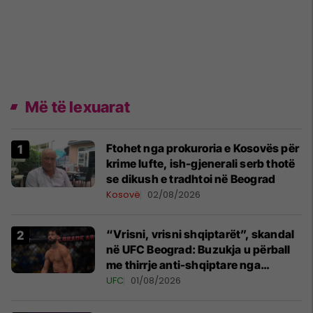
Më të lexuarat
Ftohet nga prokuroria e Kosovës për
krime lufte, ish-gjenerali serb thotë
se dikush e tradhtoi në Beograd
Kosovë
02/08/2026
“Vrisni, vrisni shqiptarët”, skandal
në UFC Beograd: Buzukja u përball
me thirrje anti-shqiptare nga
tribunat
UFC
01/08/2026