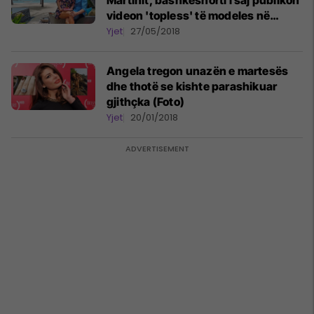
Martinit, bashkëshorti i saj publikon
videon 'topless' të modeles në
pishinë
Yjet
27/05/2018
Angela tregon unazën e martesës
dhe thotë se kishte parashikuar
gjithçka (Foto)
Yjet
20/01/2018