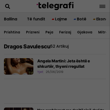
Ballina
Të fundit
Lajme
Botë
Ekono
Prishtina
Prizreni
Peja
Ferizaj
Gjakova
Mitrov
Dragos Savulescu
52 Artikuj
Angela Martini: Jeta është e
shkurtër, thyeni rregullat
Yjet
25/06/2019