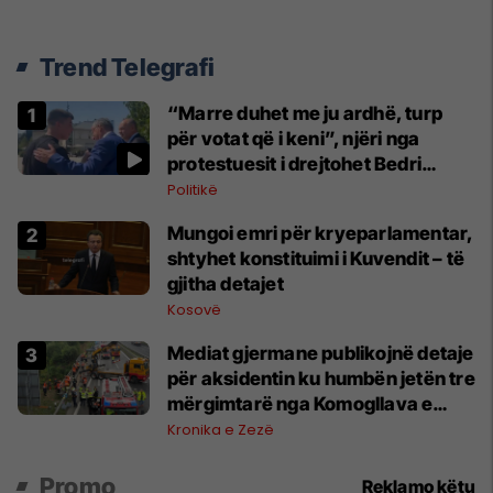
Trend Telegrafi
“Marre duhet me ju ardhë, turp
për votat që i keni”, njëri nga
protestuesit i drejtohet Bedri
Hamzës
Politikë
Mungoi emri për kryeparlamentar,
shtyhet konstituimi i Kuvendit – të
gjitha detajet
Kosovë
Mediat gjermane publikojnë detaje
për aksidentin ku humbën jetën tre
mërgimtarë nga Komogllava e
Ferizajt
Kronika e Zezë
Promo
Reklamo këtu