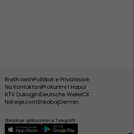
Rreth nesh
Politikat e Privatësisë
Na Kontaktoni
Prokurimi i Hapur
RTV Dukagjini
Deutsche Welle
ICK
Ndreqe.com
Shkabaj
Germin
Shkarkoje aplikacionin e Telegrafit