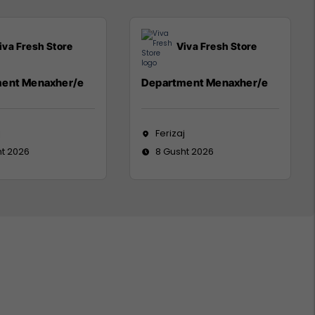
iva Fresh Store
Viva Fresh Store
ent Menaxher/e
Department Menaxher/e
j
Ferizaj
ht 2026
8 Gusht 2026