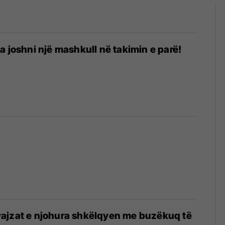
a joshni një mashkull në takimin e parë!
ajzat e njohura shkëlqyen me buzëkuq të