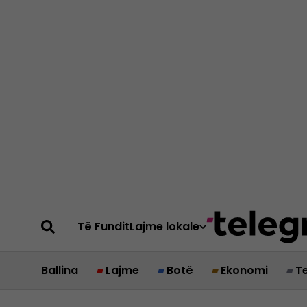
Të Fundit
Lajme lokale
Ballina
Lajme
Botë
Ekonomi
T