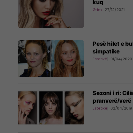
kuq
Grim
27/12/2021
Pesë hilet e b
simpatike
Estetikë
01/04/2020
Sezoni i ri: Ci
pranverë/verë
Estetikë
02/04/2019