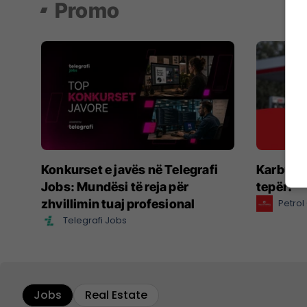
Promo
Konkurset e javës në Telegrafi
Karbura
Jobs: Mundësi të reja për
tepër!
zhvillimin tuaj profesional
Petro
Telegrafi Jobs
Jobs
Real Estate