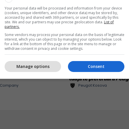
Your personal data will be processed and information from your device
(cookies, unique identifiers, and other device data) may be stored by,
accessed by and shared with 369 partners, or used specifically by this
site. We and our partners may use precise geolocation data.
List of
partners.
Some vendors may process your personal data on the basis of legitimate
interest, which you can object to by managing your options below. Look
for a link at the bottom of this page or in the site menu to manage or
withdraw consent in privacy and cookie settings.
Manage options
Consent
nt cilësor dhe shumë më
Zgjidhni një nga katër 
tuaja të preferuara Peu
l Company
Peugot Kosova