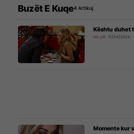
Buzët E Kuqe
4 Artikuj
Kështu duhet t
Në çift
17/04/2024
Momente kur v