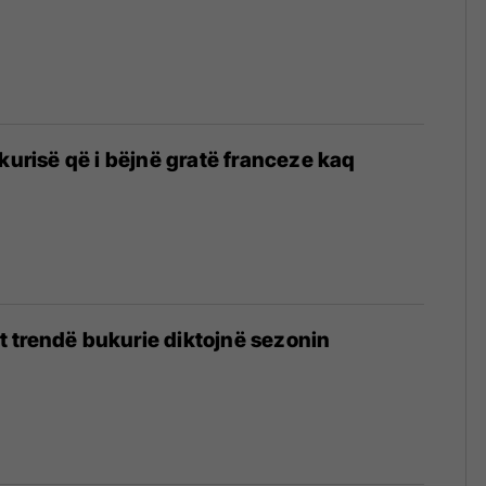
ukurisë që i bëjnë gratë franceze kaq
lët trendë bukurie diktojnë sezonin