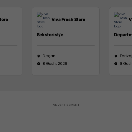
tore
Viva Fresh Store
V
Sekstorist/e
Departm
Deçan
Feriza
8 Gusht 2026
8 Gus