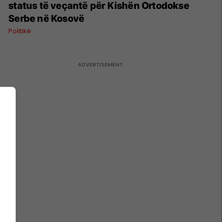
status të veçantë për Kishën Ortodokse
Serbe në Kosovë
Politikë