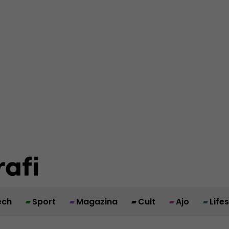
ech
Sport
Magazina
Cult
Ajo
Life