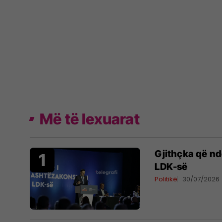
Më të lexuarat
Gjithçka që n
LDK-së
Politikë
30/07/2026