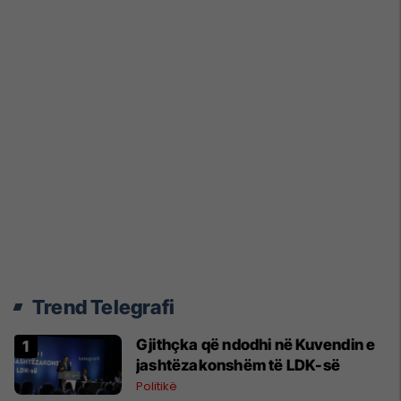
Trend Telegrafi
Gjithçka që ndodhi në Kuvendin e
jashtëzakonshëm të LDK-së
Politikë