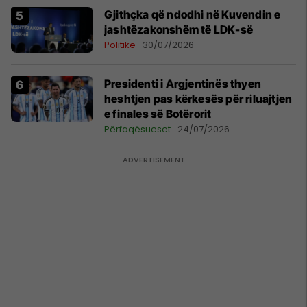
Gjithçka që ndodhi në Kuvendin e
jashtëzakonshëm të LDK-së
Politikë
30/07/2026
Presidenti i Argjentinës thyen
heshtjen pas kërkesës për riluajtjen
e finales së Botërorit
Përfaqësueset
24/07/2026