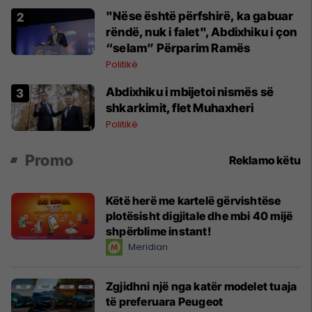
"Nëse është përfshirë, ka gabuar
rëndë, nuk i falet", Abdixhiku i çon
“selam” Përparim Ramës
Politikë
Abdixhiku i mbijetoi nismës së
shkarkimit, flet Muhaxheri
Politikë
Promo
Reklamo këtu
Këtë herë me kartelë gërvishtëse
plotësisht digjitale dhe mbi 40 mijë
shpërblime instant!
Meridian
Zgjidhni një nga katër modelet tuaja
të preferuara Peugeot