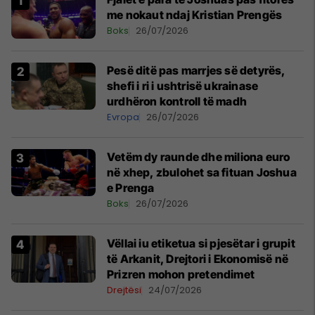
me nokaut ndaj Kristian Prengës
Boks
26/07/2026
Pesë ditë pas marrjes së detyrës,
shefi i ri i ushtrisë ukrainase
urdhëron kontroll të madh
Evropa
26/07/2026
Vetëm dy raunde dhe miliona euro
në xhep, zbulohet sa fituan Joshua
e Prenga
Boks
26/07/2026
Vëllai iu etiketua si pjesëtar i grupit
të Arkanit, Drejtori i Ekonomisë në
Prizren mohon pretendimet
Drejtësi
24/07/2026