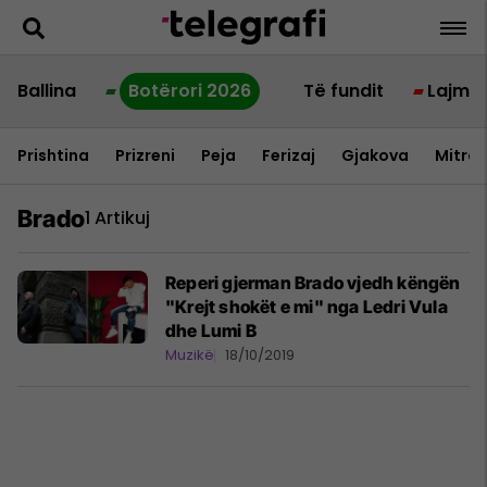
Ballina
Botërori 2026
Të fundit
Lajme
Prishtina
Prizreni
Peja
Ferizaj
Gjakova
Mitrov
Brado
1 Artikuj
Reperi gjerman Brado vjedh këngën
"Krejt shokët e mi" nga Ledri Vula
dhe Lumi B
Muzikë
18/10/2019