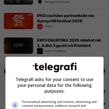
Peugot Kosova
IPKO vazhdon partneritetin me
Sunny Hill Festival 2026
IPKO
EXPO DIASPORA 2026 mbahet më
3, 4 dhe 5 gusht në Prishtinë
Expo Prishtina
Jobs
Real Estate
Telegrafi asks for your consent to use
your personal data for the following
purposes:
Elkos Group
Sola
Personalised advertising and content, advertising and
Specialist Mishi (Kasap)
Sales Deve
content measurement, audience research and
Manager