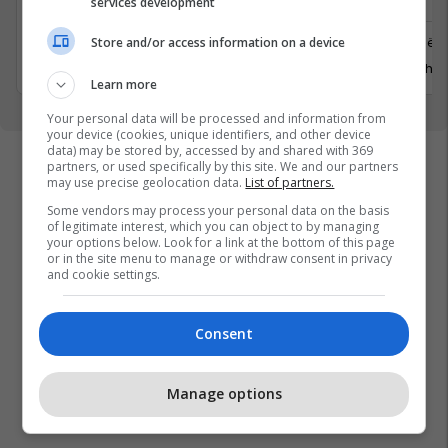
services development
Ferizaj
Prishtinë
Store and/or access information on a device
3 Gusht 2026
29 Gusht 
Learn more
Your personal data will be processed and information from
your device (cookies, unique identifiers, and other device
data) may be stored by, accessed by and shared with 369
partners, or used specifically by this site. We and our partners
may use precise geolocation data.
List of partners.
Some vendors may process your personal data on the basis
of legitimate interest, which you can object to by managing
your options below. Look for a link at the bottom of this page
or in the site menu to manage or withdraw consent in privacy
and cookie settings.
Consent
Manage options