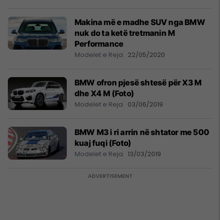
Makina më e madhe SUV nga BMW
nuk do ta ketë tretmanin M
Performance
Modelet e Reja
22/05/2020
BMW ofron pjesë shtesë për X3 M
dhe X4 M (Foto)
Modelet e Reja
03/06/2019
BMW M3 i ri arrin në shtator me 500
kuaj fuqi (Foto)
Modelet e Reja
13/03/2019