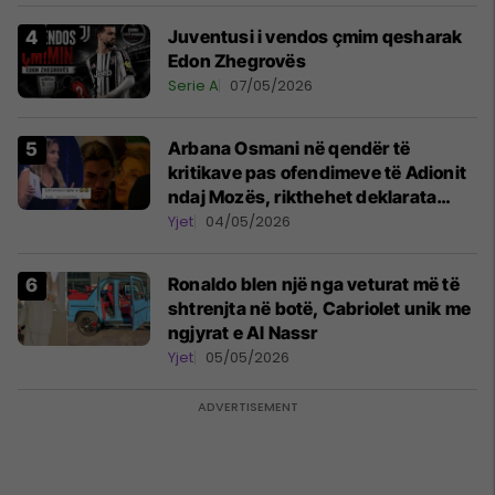
Juventusi i vendos çmim qesharak
Edon Zhegrovës
Serie A
07/05/2026
Arbana Osmani në qendër të
kritikave pas ofendimeve të Adionit
ndaj Mozës, rikthehet deklarata
‘Është emision tjetër ai’
Yjet
04/05/2026
Ronaldo blen një nga veturat më të
shtrenjta në botë, Cabriolet unik me
ngjyrat e Al Nassr
Yjet
05/05/2026