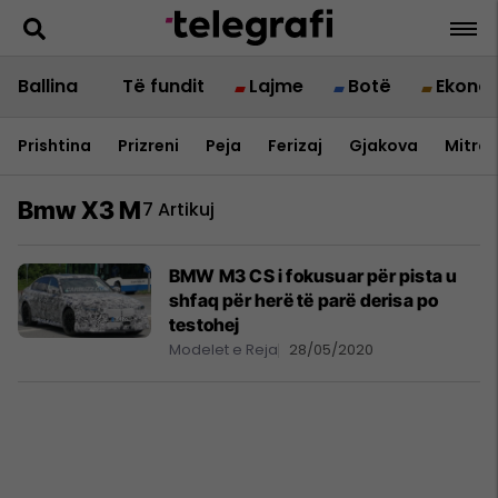
Ballina
Të fundit
Lajme
Botë
Ekono
Prishtina
Prizreni
Peja
Ferizaj
Gjakova
Mitrov
Bmw X3 M
7 Artikuj
BMW M3 CS i fokusuar për pista u
shfaq për herë të parë derisa po
testohej
Modelet e Reja
28/05/2020