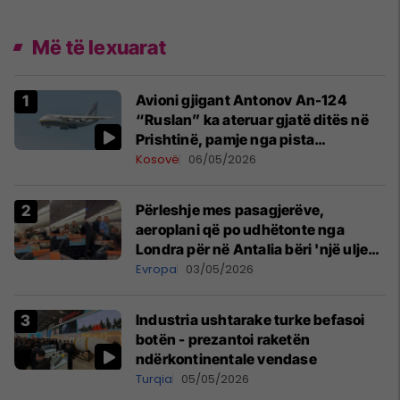
Më të lexuarat
Avioni gjigant Antonov An-124
“Ruslan” ka ateruar gjatë ditës në
Prishtinë, pamje nga pista
publikohen edhe në rrjete sociale
Kosovë
06/05/2026
Përleshje mes pasagjerëve,
aeroplani që po udhëtonte nga
Londra për në Antalia bëri 'një ulje
emergjente' në Prishtinë
Evropa
03/05/2026
Industria ushtarake turke befasoi
botën - prezantoi raketën
ndërkontinentale vendase
Turqia
05/05/2026