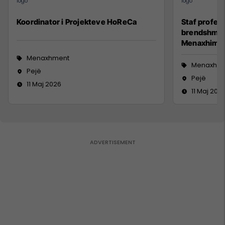
Koordinator i Projekteve HoReCa
Staf profesi
brendshme (
Menaxhim)
Menaxhment
Menaxhm
Pejë
Pejë
11 Maj 2026
11 Maj 202