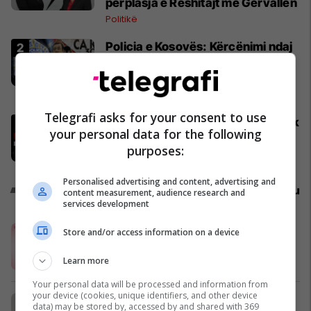
përplasja e Reshitajt me Gërvallën
Politikë
Policia e Kosovës: Kërcënimi ndaj
Kurtit erdhi nga qyteti i Kralevës
në Serbi
Siguri
Telegrafi asks for your consent to use
Juventusi i vendos çmim qesharak
your personal data for the following
Edon Zhegrovës
purposes:
Serie A
Personalised advertising and content, advertising and
Promo
Reklamo këtu
content measurement, audience research and
services development
Rinesa Lashes dhe Ermira prekin
Store and/or access information on a device
Hollywood-in me qerpikët e Cardi B
Learn more
Telegrafi
Your personal data will be processed and information from
your device (cookies, unique identifiers, and other device
Të gjithë flasin për RETINOL-in… por
data) may be stored by, accessed by and shared with 369