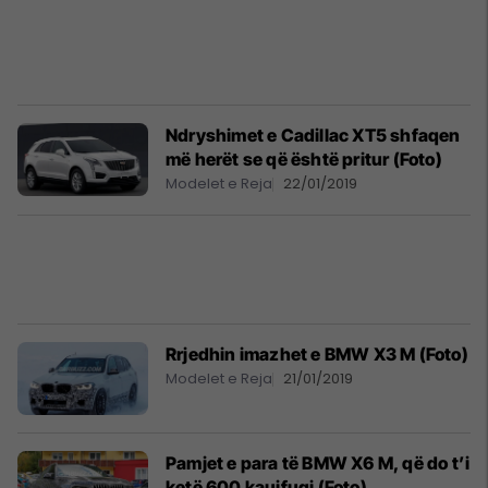
Ndryshimet e Cadillac XT5 shfaqen
më herët se që është pritur (Foto)
Modelet e Reja
22/01/2019
Rrjedhin imazhet e BMW X3 M (Foto)
Modelet e Reja
21/01/2019
Pamjet e para të BMW X6 M, që do t’i
ketë 600 kaujfuqi (Foto)