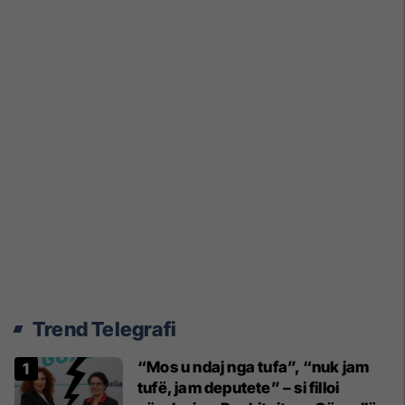
Trend Telegrafi
“Mos u ndaj nga tufa”, “nuk jam
tufë, jam deputete” – si filloi