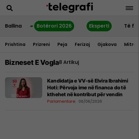
Ballina
Botërori 2026
Eksperti
Të fu
Prishtina
Prizreni
Peja
Ferizaj
Gjakova
Mitrov
Bizneset E Vogla
8 Artikuj
Kandidatja e VV-së Elvira Ibrahimi
Hoti: Përvoja ime në financa do të
kthehet në kontribut për vendin
Parlamentare
06/06/2026