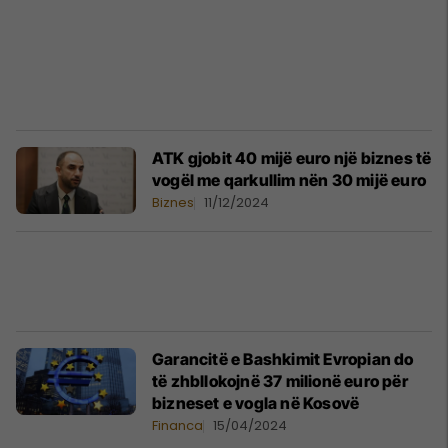
ATK gjobit 40 mijë euro një biznes të
vogël me qarkullim nën 30 mijë euro
Biznes
11/12/2024
Garancitë e Bashkimit Evropian do
të zhbllokojnë 37 milionë euro për
bizneset e vogla në Kosovë
Financa
15/04/2024