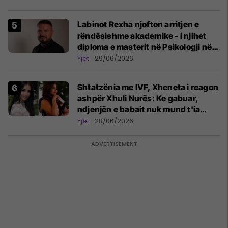
Labinot Rexha njofton arritjen e
rëndësishme akademike - i njihet
diploma e masterit në Psikologji në
Zvicër
Yjet
29/06/2026
Shtatzënia me IVF, Xheneta i reagon
ashpër Xhuli Nurës: Ke gabuar,
ndjenjën e babait nuk mund t'ia
plotësosh kurrë
Yjet
28/06/2026