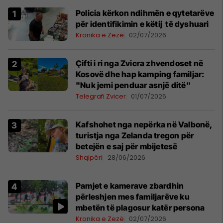
Policia kërkon ndihmën e qytetarëve
për identifikimin e këtij të dyshuari
Kronika e Zezë
02/07/2026
Çifti i ri nga Zvicra zhvendoset në
Kosovë dhe hap kamping familjar:
"Nuk jemi penduar asnjë ditë"
Telegrafi Zvicer
01/07/2026
Kafshohet nga nepërka në Valbonë,
turistja nga Zelanda tregon për
betejën e saj për mbijetesë
Shqipëri
28/06/2026
Pamjet e kamerave zbardhin
përleshjen mes familjarëve ku
mbetën të plagosur katër persona
Kronika e Zezë
02/07/2026