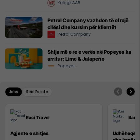
Kolegji AAB
Petrol Company vazhdon të ofrojë
cilësi dhe kursim për klientët
Petrol Company
Shija më e re e verës në Popeyes ka
arritur: Lime & Jalapeño
Popeyes
Jobs
Real Estate
Raci Travel
Bau 
Agjente e shitjes
Udhëheqës p
dhe kopësh