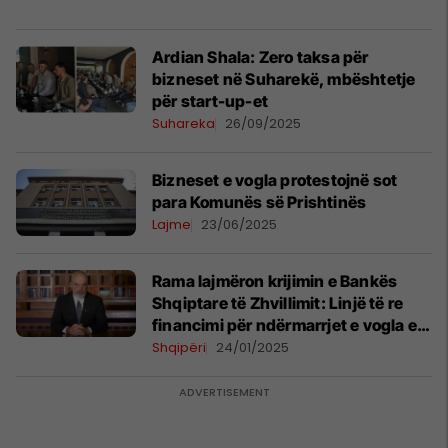
Ardian Shala: Zero taksa për
bizneset në Suharekë, mbështetje
për start-up-et
Suhareka
26/09/2025
Bizneset e vogla protestojnë sot
para Komunës së Prishtinës
Lajme
23/06/2025
Rama lajmëron krijimin e Bankës
Shqiptare të Zhvillimit: Linjë të re
financimi për ndërmarrjet e vogla e
të mesme
Shqipëri
24/01/2025