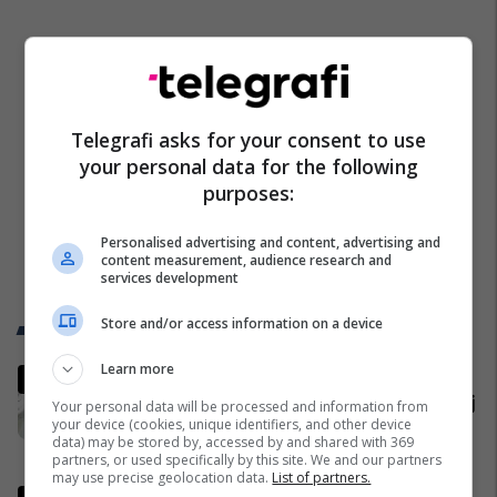
Telegrafi asks for your consent to use
your personal data for the following
purposes:
Personalised advertising and content, advertising and
content measurement, audience research and
services development
Store and/or access information on a device
Trend Telegrafi
Learn more
Policia kërkon ndihmën e
qytetarëve për identifikimin e këtij
Your personal data will be processed and information from
your device (cookies, unique identifiers, and other device
të dyshuari
data) may be stored by, accessed by and shared with 369
Kronika e Zezë
partners, or used specifically by this site. We and our partners
may use precise geolocation data.
List of partners.