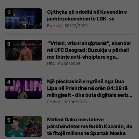
Gjithçka që ndodhi në Kuvendin e
jashtëzakonshëm të LDK-së
Politikë
30/07/2026
“Vrisni, vrisni shqiptarët”, skandal
në UFC Beograd: Buzukja u përball
me thirrje anti-shqiptare nga
tribunat
UFC
01/08/2026
Një pleskavicë e ngrënë nga Dua
Lipa në Prishtinë në orën 04:28 të
mëngjesit - dhe bota digjitale serbe
shpall gjendjen e luftës
Serbia
03/08/2026
Mirlind Daku mes lotëve
përshëndetet me Rubin Kazanin, do
të fitojë miliona te Spartak Moska