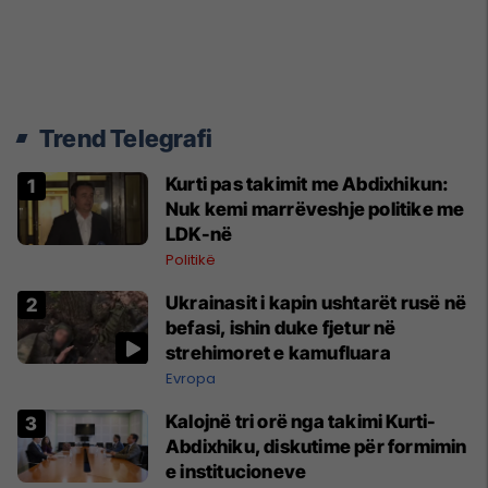
Trend Telegrafi
Kurti pas takimit me Abdixhikun:
Nuk kemi marrëveshje politike me
LDK-në
Politikë
Ukrainasit i kapin ushtarët rusë në
befasi, ishin duke fjetur në
strehimoret e kamufluara
Evropa
Kalojnë tri orë nga takimi Kurti-
Abdixhiku, diskutime për formimin
e institucioneve