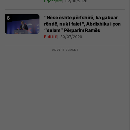
Ligat tjera
02/08/2026
"Nëse është përfshirë, ka gabuar
rëndë, nuk i falet", Abdixhiku i çon
“selam” Përparim Ramës
Politikë
30/07/2026