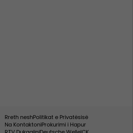
Rreth nesh
Politikat e Privatësisë
Na Kontaktoni
Prokurimi i Hapur
RTV Dukagjini
Deutsche Welle
ICK