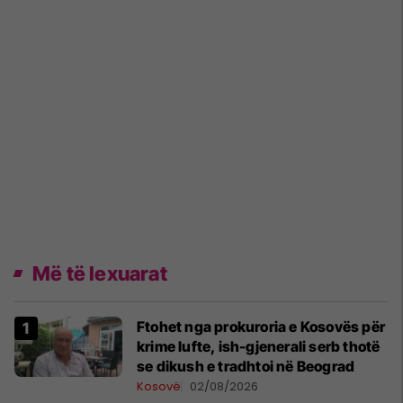
Më të lexuarat
Ftohet nga prokuroria e Kosovës për
krime lufte, ish-gjenerali serb thotë
se dikush e tradhtoi në Beograd
Kosovë
02/08/2026