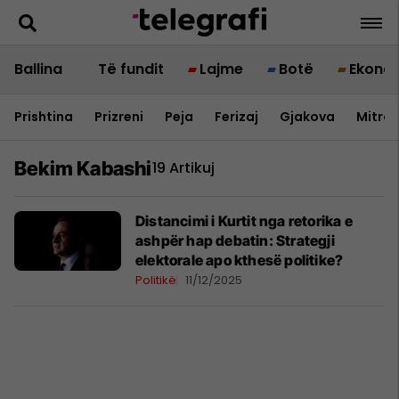
Ballina
Të fundit
Lajme
Botë
Ekono
Prishtina
Prizreni
Peja
Ferizaj
Gjakova
Mitrov
Bekim Kabashi
19 Artikuj
Distancimi i Kurtit nga retorika e
ashpër hap debatin: Strategji
elektorale apo kthesë politike?
Politikë
11/12/2025