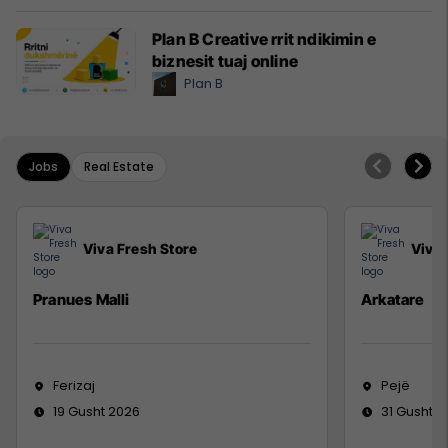
Plan B Creative rrit ndikimin e
biznesit tuaj online
Plan B
Jobs
Real Estate
Viva Fresh Store
Viva 
Pranues Malli
Arkatare
Ferizaj
Pejë
19 Gusht 2026
31 Gusht 2