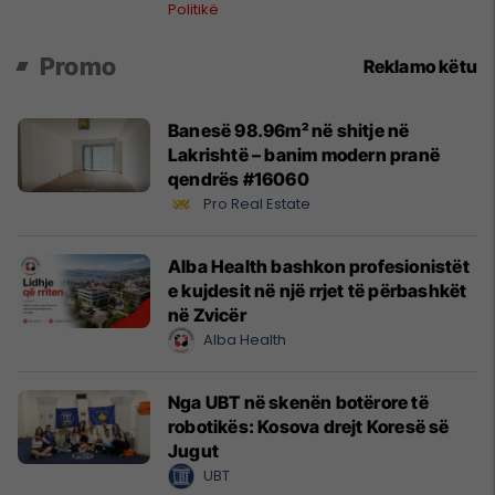
Politikë
Promo
Reklamo këtu
Banesë 98.96m² në shitje në
Lakrishtë – banim modern pranë
qendrës #16060
Pro Real Estate
Alba Health bashkon profesionistët
e kujdesit në një rrjet të përbashkët
në Zvicër
Alba Health
Nga UBT në skenën botërore të
robotikës: Kosova drejt Koresë së
Jugut
UBT