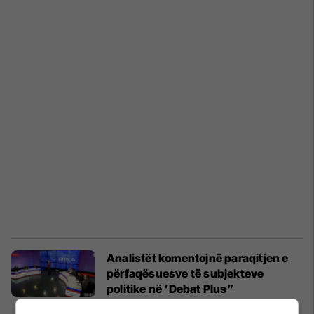
Analistët komentojnë paraqitjen e
përfaqësuesve të subjekteve
politike në ‘Debat Plus”
Zgjedhjet 2019
30/09/2019