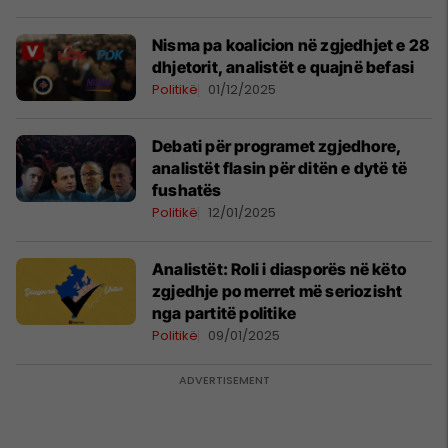
Nisma pa koalicion në zgjedhjet e 28
dhjetorit, analistët e quajnë befasi
Politikë
01/12/2025
Debati për programet zgjedhore,
analistët flasin për ditën e dytë të
fushatës
Politikë
12/01/2025
Analistët: Roli i diasporës në këto
zgjedhje po merret më seriozisht
nga partitë politike
Politikë
09/01/2025