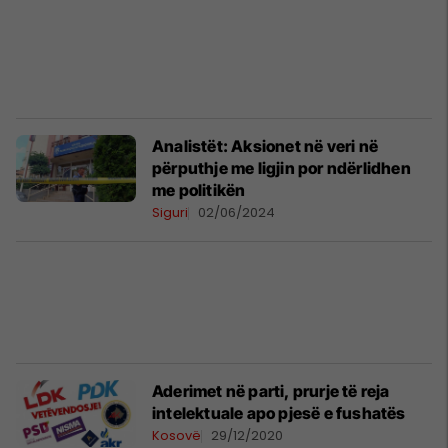
Analistët: Aksionet në veri në
përputhje me ligjin por ndërlidhen
me politikën
Siguri
02/06/2024
Aderimet në parti, prurje të reja
intelektuale apo pjesë e fushatës
Kosovë
29/12/2020