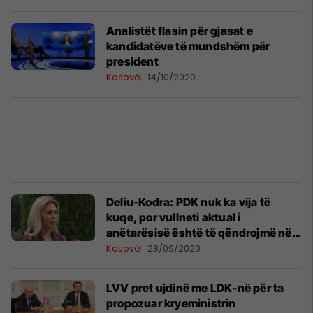
Analistët flasin për gjasat e
kandidatëve të mundshëm për
president
Kosovë
14/10/2020
Deliu-Kodra: PDK nuk ka vija të
kuqe, por vullneti aktual i
anëtarësisë është të qëndrojmë në
opozitë
Kosovë
28/09/2020
LVV pret ujdinë me LDK-në për ta
propozuar kryeministrin