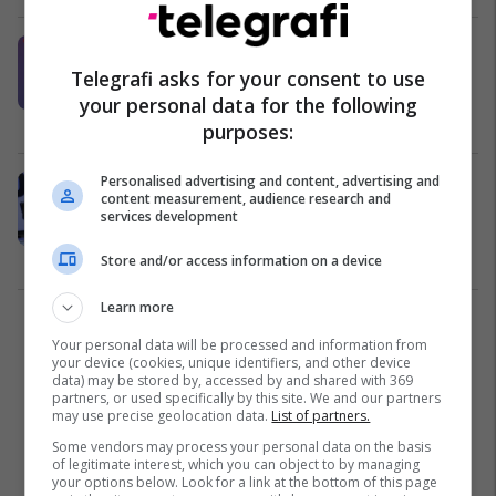
Kabashi: Zakonisht Haradinaj në
fushatë ashpërson fjalorin ndaj
Telegrafi asks for your consent to use
kundër kandidatëve
your personal data for the following
Zgjedhjet 2019
26/09/2019
purposes:
Personalised advertising and content, advertising and
Analistët: Zgjedhja e Isa Mustafës
content measurement, audience research and
në krye të LDK-së, evitoi përplasjen
services development
e klaneve të fuqishme të partisë
Kosovë
05/08/2019
Store and/or access information on a device
Learn more
1
Your personal data will be processed and information from
your device (cookies, unique identifiers, and other device
data) may be stored by, accessed by and shared with 369
partners, or used specifically by this site. We and our partners
may use precise geolocation data.
List of partners.
Some vendors may process your personal data on the basis
of legitimate interest, which you can object to by managing
your options below. Look for a link at the bottom of this page