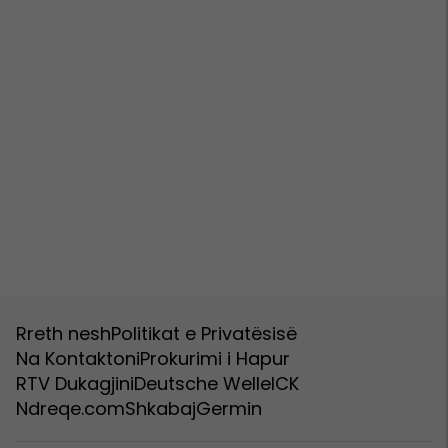
Rreth nesh
Politikat e Privatësisë
Na Kontaktoni
Prokurimi i Hapur
RTV Dukagjini
Deutsche Welle
ICK
Ndreqe.com
Shkabaj
Germin