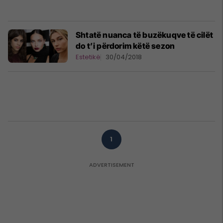
Shtatë nuanca të buzëkuqve të cilët
do t’i përdorim këtë sezon
Estetikë
30/04/2018
1