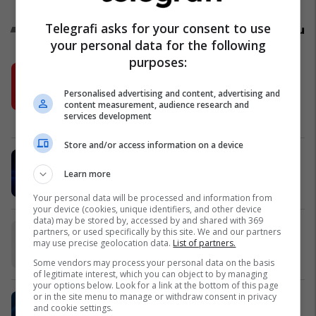
Telegrafi asks for your consent to use
Promo
Reklamo këtu
your personal data for the following
purposes:
Shell V-Power me formulë të re
pastron motorin e makinës suaj deri
Personalised advertising and content, advertising and
në 100%
content measurement, audience research and
services development
Shell
Store and/or access information on a device
MobiSIM: Internet kudo dhe 15%
cashback
Learn more
MobiSIM
Your personal data will be processed and information from
your device (cookies, unique identifiers, and other device
data) may be stored by, accessed by and shared with 369
Frutex lanson në treg ART Ketchup
partners, or used specifically by this site. We and our partners
may use precise geolocation data.
List of partners.
Frutex
Some vendors may process your personal data on the basis
of legitimate interest, which you can object to by managing
your options below. Look for a link at the bottom of this page
or in the site menu to manage or withdraw consent in privacy
UBT i pari me numrin më të madh të
and cookie settings.
programeve të akredituara në