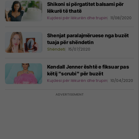
Shikoni si përgatitet balsami për
lëkurë të thatë
Kujdesi për lëkurën dhe trupin
11/08/2020
Shenjat paralajmëruese nga buzët
tuaja për shëndetin
Shëndeti
15/07/2020
Kendall Jenner është e fiksuar pas
këtij "scrubi" për buzët
Kujdesi për lëkurën dhe trupin
10/04/2020