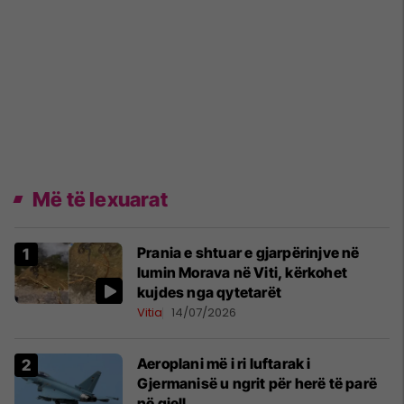
Më të lexuarat
Prania e shtuar e gjarpërinjve në
lumin Morava në Viti, kërkohet
kujdes nga qytetarët
Vitia
14/07/2026
Aeroplani më i ri luftarak i
Gjermanisë u ngrit për herë të parë
në qiell