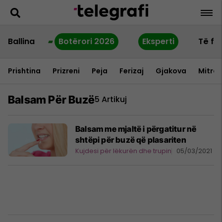
Ballina
Botërori 2026
Eksperti
Të fu
Prishtina
Prizreni
Peja
Ferizaj
Gjakova
Mitrov
Balsam Për Buzë
5 Artikuj
Balsam me mjaltë i përgatitur në
shtëpi për buzë që plasariten
Kujdesi për lëkurën dhe trupin
05/03/2021