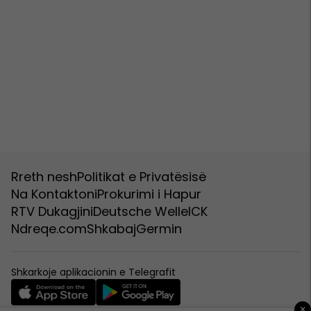
Rreth nesh
Politikat e Privatësisë
Na Kontaktoni
Prokurimi i Hapur
RTV Dukagjini
Deutsche Welle
ICK
Ndreqe.com
Shkabaj
Germin
Shkarkoje aplikacionin e Telegrafit
×