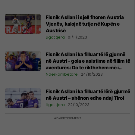
Fisnik Asllani i sjell fitoren Austria
Vjenës, kalojnë tutje në Kupën e
Austrisë
Ligat tjera
01/11/2023
Fisnik Asllani ka filluar të lë gjurmë
në Austri - gola e asistime në fillim të
aventurës: Do të rikthehem më i
fortë në Bundesliga, Kosova i ka
Ndërkombëtare
24/10/2023
dyert e hapura
Fisnik Asllani ka filluar të lërë gjurmë
në Austri – shënon edhe ndaj Tirol
Ligat tjera
22/10/2023