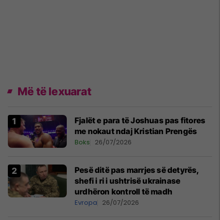
Më të lexuarat
Fjalët e para të Joshuas pas fitores
me nokaut ndaj Kristian Prengës
Boks
26/07/2026
Pesë ditë pas marrjes së detyrës,
shefi i ri i ushtrisë ukrainase
urdhëron kontroll të madh
Evropa
26/07/2026