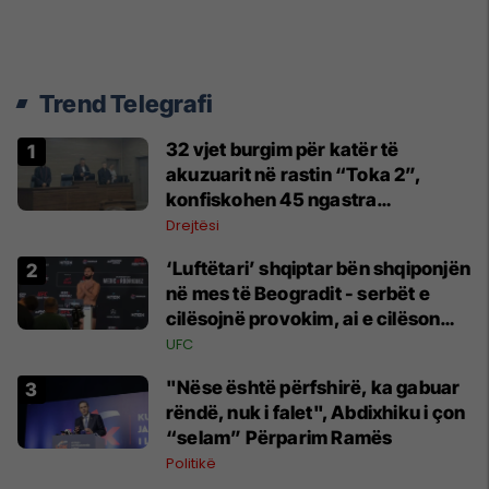
Trend Telegrafi
32 vjet burgim për katër të
akuzuarit në rastin “Toka 2”,
konfiskohen 45 ngastra
kadastrale
Drejtësi
‘Luftëtari’ shqiptar bën shqiponjën
në mes të Beogradit - serbët e
cilësojnë provokim, ai e cilëson
simbol të identitetit
UFC
"Nëse është përfshirë, ka gabuar
rëndë, nuk i falet", Abdixhiku i çon
“selam” Përparim Ramës
Politikë