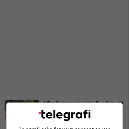
Milani kalon tutje në Ligën e Evropës
pasi shkatërroi Austria Viennan
(Foto/Video)
Liga e Evropës
23/11/2017