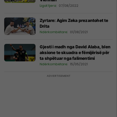
Ligat tjera
07/08/2022
Zyrtare: Agim Zeka prezantohet te
Drita
Ndërkombëtare
01/08/2021
Gjesti i madh nga David Alaba, blen
aksione te skuadra e fëmijërisë për
ta shpëtuar nga falimentimi
Ndërkombëtare
15/05/2021