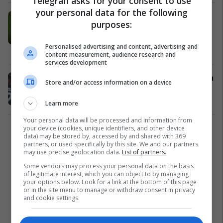
Telegrafi asks for your consent to use
your personal data for the following
Andre Silva thellon edhe më shumë
purposes:
epërsinë e Milanit ndaj Austria
Viennas (Video)
Personalised advertising and content, advertising and
Liga e Evropës
23/11/2017
content measurement, audience research and
services development
Milani thellon epërsinë me Cutronen
Store and/or access information on a device
(Video)
Liga e Evropës
23/11/2017
Learn more
Your personal data will be processed and information from
your device (cookies, unique identifiers, and other device
1
data) may be stored by, accessed by and shared with 369
partners, or used specifically by this site. We and our partners
may use precise geolocation data.
List of partners.
Some vendors may process your personal data on the basis
of legitimate interest, which you can object to by managing
your options below. Look for a link at the bottom of this page
or in the site menu to manage or withdraw consent in privacy
and cookie settings.