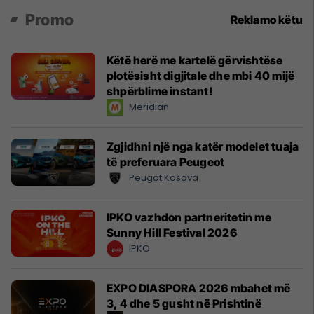
Promo
Reklamo këtu
Këtë herë me kartelë gërvishtëse
plotësisht digjitale dhe mbi 40 mijë
shpërblime instant!
Meridian
Zgjidhni një nga katër modelet tuaja
të preferuara Peugeot
Peugot Kosova
IPKO vazhdon partneritetin me
Sunny Hill Festival 2026
IPKO
EXPO DIASPORA 2026 mbahet më
3, 4 dhe 5 gusht në Prishtinë