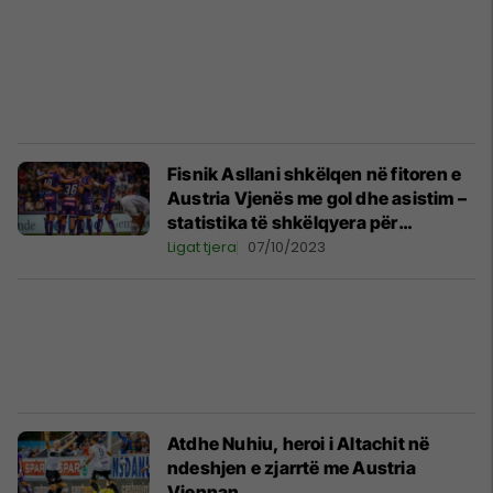
Fisnik Asllani shkëlqen në fitoren e
Austria Vjenës me gol dhe asistim –
statistika të shkëlqyera për
sulmuesin shqiptar
Ligat tjera
07/10/2023
Atdhe Nuhiu, heroi i Altachit në
ndeshjen e zjarrtë me Austria
Viennan