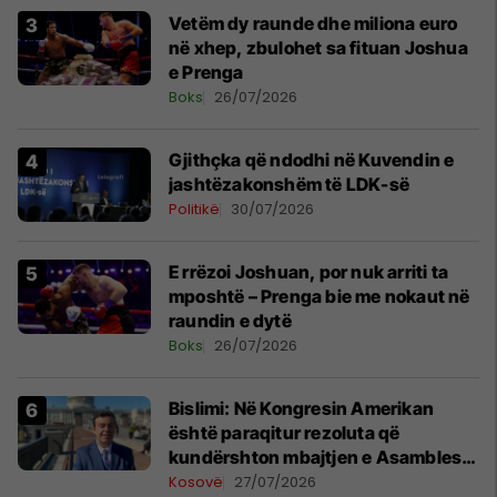
Vetëm dy raunde dhe miliona euro
në xhep, zbulohet sa fituan Joshua
e Prenga
Boks
26/07/2026
Gjithçka që ndodhi në Kuvendin e
jashtëzakonshëm të LDK-së
Politikë
30/07/2026
E rrëzoi Joshuan, por nuk arriti ta
mposhtë – Prenga bie me nokaut në
raundin e dytë
Boks
26/07/2026
Bislimi: Në Kongresin Amerikan
është paraqitur rezoluta që
kundërshton mbajtjen e Asamblesë
Parlamentare të OSBE-së në
Kosovë
27/07/2026