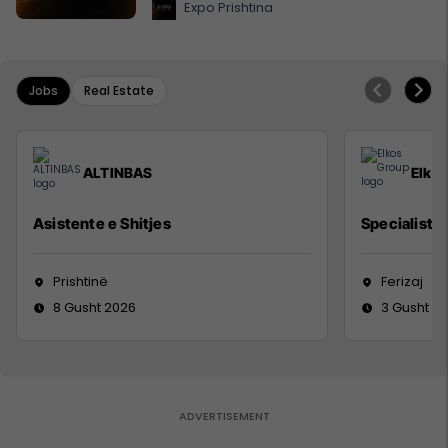
Expo Prishtina
Jobs
Real Estate
ALTINBAS
Elko
Asistente e Shitjes
Specialist M
Prishtinë
Ferizaj
8 Gusht 2026
3 Gusht 2