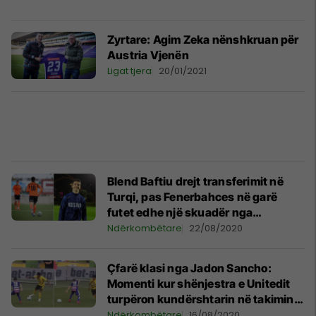
Zyrtare: Agim Zeka nënshkruan për
Austria Vjenën
Ligat tjera
20/01/2021
Blend Baftiu drejt transferimit në
Turqi, pas Fenerbahces në garë
futet edhe një skuadër nga
Superliga
Ndërkombëtare
22/08/2020
Çfarë klasi nga Jadon Sancho:
Momenti kur shënjestra e Unitedit
turpëron kundërshtarin në takimin
miqësor
Ndërkombëtare
16/08/2020