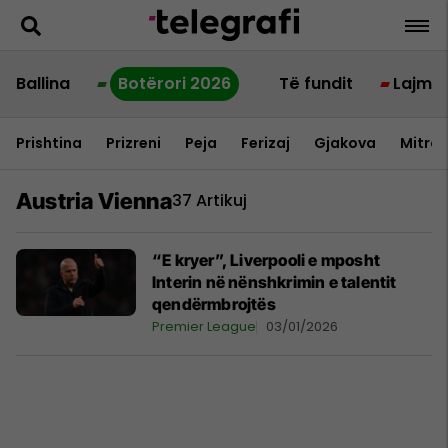
Ballina
Botërori 2026
Të fundit
Lajme
Prishtina
Prizreni
Peja
Ferizaj
Gjakova
Mitrov
Austria Vienna
37 Artikuj
“E kryer”, Liverpooli e mposht
Interin në nënshkrimin e talentit
qendërmbrojtës
Premier League
03/01/2026