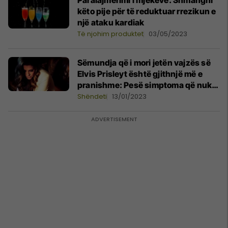
Paralajmërimi i mjekëve: Shmangni
këto pije për të reduktuar rrezikun e
një ataku kardiak
Të njohim produktet
03/05/2023
Sëmundja që i mori jetën vajzës së
Elvis Prisleyt është gjithnjë më e
pranishme: Pesë simptoma që nuk
duhet t’i injoroni
Shëndeti
13/01/2023