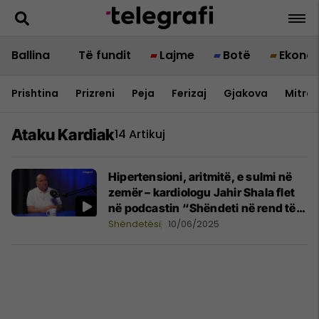
Ballina
Të fundit
Lajme
Botë
Ekono
Prishtina
Prizreni
Peja
Ferizaj
Gjakova
Mitrov
Ataku Kardiak
14 Artikuj
Hipertensioni, aritmitë, e sulmi në
zemër – kardiologu Jahir Shala flet
në podcastin “Shëndeti në rend të
parë”
Shëndetësi
10/06/2025