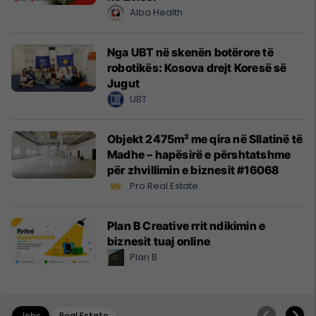
Alba Health
Nga UBT në skenën botërore të
robotikës: Kosova drejt Koresë së
Jugut
UBT
Objekt 2475m² me qira në Sllatinë të
Madhe – hapësirë e përshtatshme
për zhvillimin e biznesit #16068
Pro Real Estate
Plan B Creative rrit ndikimin e
biznesit tuaj online
Plan B
Jobs
Real Estate