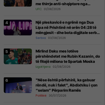
me thirrje anti-shqiptare nga
tribunat
UFC
01/08/2026
Një pleskavicë e ngrënë nga Dua
Lipa në Prishtinë në orën 04:28 të
mëngjesit - dhe bota digjitale serbe
shpall gjendjen e luftës
Serbia
03/08/2026
Mirlind Daku mes lotëve
përshëndetet me Rubin Kazanin, do
të fitojë miliona te Spartak Moska
Ligat tjera
02/08/2026
"Nëse është përfshirë, ka gabuar
rëndë, nuk i falet", Abdixhiku i çon
“selam” Përparim Ramës
Politikë
30/07/2026