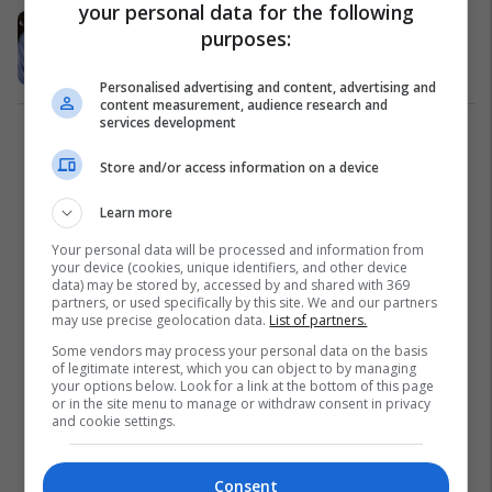
your personal data for the following
Ja pesë simptomat që ju dërgon
purposes:
trupi një muaj para sulmit në zemër
Shëndeti
29/03/2016
Personalised advertising and content, advertising and
content measurement, audience research and
services development
1
Store and/or access information on a device
Learn more
Your personal data will be processed and information from
your device (cookies, unique identifiers, and other device
data) may be stored by, accessed by and shared with 369
partners, or used specifically by this site. We and our partners
may use precise geolocation data.
List of partners.
Some vendors may process your personal data on the basis
of legitimate interest, which you can object to by managing
your options below. Look for a link at the bottom of this page
or in the site menu to manage or withdraw consent in privacy
and cookie settings.
Consent