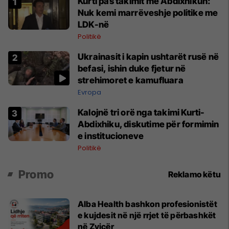
Kurti pas takimit me Abdixhikun:
Nuk kemi marrëveshje politike me
LDK-në
Politikë
Ukrainasit i kapin ushtarët rusë në
befasi, ishin duke fjetur në
strehimoret e kamufluara
Evropa
Kalojnë tri orë nga takimi Kurti-
Abdixhiku, diskutime për formimin
e institucioneve
Politikë
Promo
Reklamo këtu
Alba Health bashkon profesionistët
e kujdesit në një rrjet të përbashkët
në Zvicër