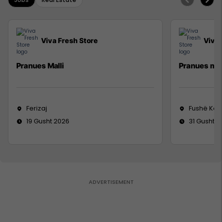
Viva Fresh Store
Viva 
Pranues Malli
Pranues mal
Ferizaj
Fushë Ko
19 Gusht 2026
31 Gusht 2