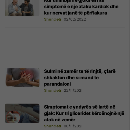
Kur dhimbja në gjoks është
simptomë e një ataku kardiak dhe
kur nervat janë të përflakura
Shëndeti
02/02/2022
Sulmi në zemër te të rinjtë, çfarë
shkakton dhe si mund të
parandaloni
Shëndeti
22/11/2021
Simptomat e yndyrës së lartë në
gjak: Kur trigliceridet kërcënojnë një
atak në zemër
Shëndeti
06/11/2021