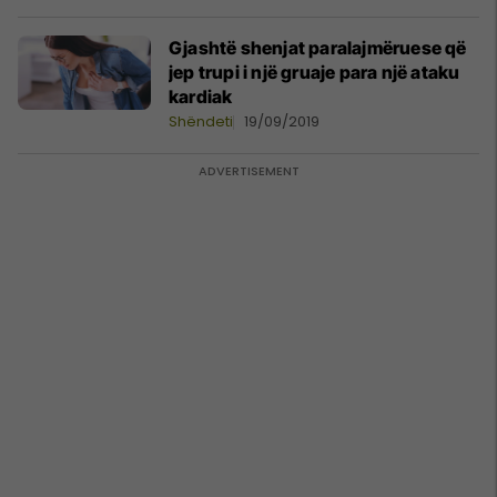
Gjashtë shenjat paralajmëruese që
jep trupi i një gruaje para një ataku
kardiak
Shëndeti
19/09/2019