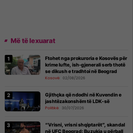
Më të lexuarat
Ftohet nga prokuroria e Kosovës për
krime lufte, ish-gjenerali serb thotë
se dikush e tradhtoi në Beograd
Kosovë
02/08/2026
Gjithçka që ndodhi në Kuvendin e
jashtëzakonshëm të LDK-së
Politikë
30/07/2026
“Vrisni, vrisni shqiptarët”, skandal
në UFC Beograd: Buzukja u përball