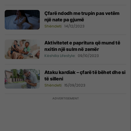
Çfarë ndodh me trupin pas vetëm
një nate pa gjumë
Shëndeti
14/12/2023
Aktivitetet e papritura që mund të
nxitin një sulm në zemër
Këshilla Lifestyle
09/10/2023
Ataku kardiak – çfarë të bëhet dhe si
të silleni
Shëndeti
15/09/2023