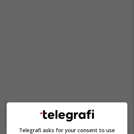
Obeziteti në rritje, e me të edhe
rastet e infarktit në Kosovë (Video)
Shëndetësi
12/08/2017
Telegrafi asks for your consent to use