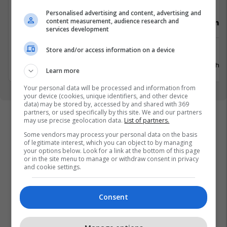
Personalised advertising and content, advertising and
content measurement, audience research and
Video Editor (3 pozita)
Punëtor në
services development
Store and/or access information on a device
Prishtinë
Xërxe
20 Korrik 2026
20 Gusht 
Learn more
Your personal data will be processed and information from
your device (cookies, unique identifiers, and other device
data) may be stored by, accessed by and shared with 369
partners, or used specifically by this site. We and our partners
may use precise geolocation data.
List of partners.
Some vendors may process your personal data on the basis
of legitimate interest, which you can object to by managing
your options below. Look for a link at the bottom of this page
or in the site menu to manage or withdraw consent in privacy
and cookie settings.
Consent