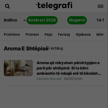
Ballina
Botërori 2026
Eksperti
Të fu
Prishtina
Prizreni
Peja
Ferizaj
Gjakova
Mitrov
Aroma E Shtëpisë
1 Artikuj
Aroma që ndryshon përshtypjen e
parë për shtëpinë: Si ta bëni
ambientin të mbajë erë të këndshme
pa shpenzime
Këshilla dhe ide
09/05/2026