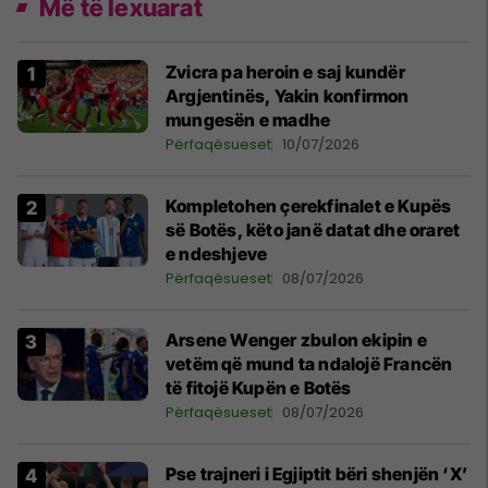
Më të lexuarat
Zvicra pa heroin e saj kundër
Argjentinës, Yakin konfirmon
mungesën e madhe
Përfaqësueset
10/07/2026
Kompletohen çerekfinalet e Kupës
së Botës, këto janë datat dhe oraret
e ndeshjeve
Përfaqësueset
08/07/2026
Arsene Wenger zbulon ekipin e
vetëm që mund ta ndalojë Francën
të fitojë Kupën e Botës
Përfaqësueset
08/07/2026
Pse trajneri i Egjiptit bëri shenjën ‘X’