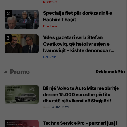
në vitin 1998
Kosovë
Specialja flet për dorëzaninë e
Hashim Thaçit
Drejtësi
Vdes gazetari serb Stefan
Cvetkoviq, që hetoi vrasjen e
Ivanoviqit – kishte denoncuar
kërcënime ndaj vëllezërve Vuçiq
Ballkan
Promo
Reklamo këtu
Bli një Volvo te Auto Mita me zbritje
deri në 15.000 euro dhe përfito
dhuratë një vikend në Shqipëri!
Auto Mita
Techno Service Pro – partneri juaj i