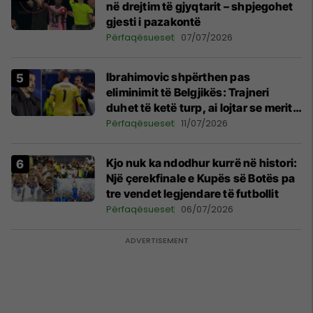
në drejtim të gjyqtarit – shpjegohet
gjesti i pazakontë
Përfaqësueset
07/07/2026
Ibrahimovic shpërthen pas
eliminimit të Belgjikës: Trajneri
duhet të ketë turp, ai lojtar se meritoi
të luante
Përfaqësueset
11/07/2026
Kjo nuk ka ndodhur kurrë në histori:
Një çerekfinale e Kupës së Botës pa
tre vendet legjendare të futbollit
Përfaqësueset
06/07/2026