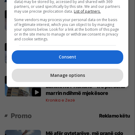
Trend Telegrafi
data) may be stored by, accessed by and shared with 369
partners, or used specifically by this site. We and our partners
may use precise geolocation data.
List of partners.
Zhvillim i papritur në Botëror,
Some vendors may process your personal data on the basis
Francë – Norvegji mund të
of legitimate interest, which you can object to by managing
pezullohet
your options below. Look for a link at the bottom of this page
or in the site menu to manage or withdraw consent in privacy
Përfaqësueset
and cookie settings.
Shpallet gjendje e
jashtëzakonshme në Krime pas
Consent
sulmeve të fuqishme të Ukrainës
Evropa
Manage options
Zjarr i madh përfshin një ndërtesë
banimi në Prishtinë – tre persona
marrin ndihmë mjekësore
Kronika e Zezë
Promo
Reklamo këtu
Më afër qytetarëve, më pranë çdo