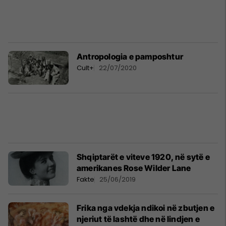
Antropologia e pamposhtur
Cult+
22/07/2020
Shqiptarët e viteve 1920, në sytë e
amerikanes Rose Wilder Lane
Fakte
25/06/2019
Frika nga vdekja ndikoi në zbutjen e
njeriut të lashtë dhe në lindjen e