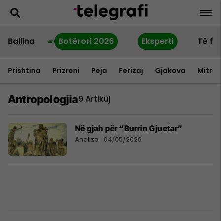
Ballina
Botërori 2026
Eksperti
Të fu
Prishtina
Prizreni
Peja
Ferizaj
Gjakova
Mitrov
Antropologjia
9 Artikuj
Në gjah për “Burrin Gjuetar”
Analiza
04/05/2026