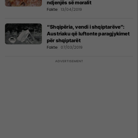
ndjenjës së moralit
Fakte
13/04/2019
“Shqipëria, vendi i shqiptarëve”:
Austriaku që luftonte paragjykimet
për shqiptarët
Fakte
07/03/2019