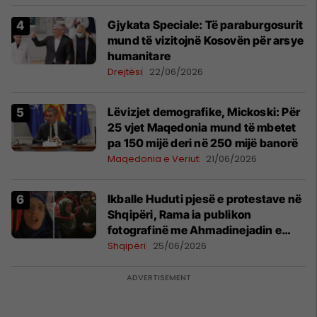
​Gjykata Speciale: Të paraburgosurit
mund të vizitojnë Kosovën për arsye
humanitare
Drejtësi
22/06/2026
Lëvizjet demografike, Mickoski: Për
25 vjet Maqedonia mund të mbetet
pa 150 mijë deri në 250 mijë banorë
Maqedonia e Veriut
21/06/2026
Ikballe Huduti pjesë e protestave në
Shqipëri, Rama ia publikon
fotografinë me Ahmadinejadin e
Iranit
Shqipëri
25/06/2026