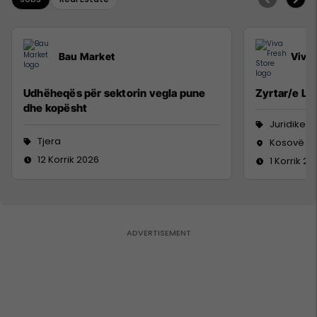
Bau Market
Viva 
Udhëheqës për sektorin vegla pune
Zyrtar/e Lig
dhe kopësht
Juridike
Tjera
Kosovë
12 Korrik 2026
1 Korrik 20