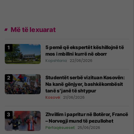
Më të lexuarat
5 pemë që ekspertët këshillojnë të
mos i mbillni kurrë në oborr
Kopshtaria
22/06/2026
Studentët serbë vizituan Kosovën:
Na kanë gënjyer, bashkëkombësit
tanë s’janë të shtypur
Kosovë
21/06/2026
Zhvillim i papritur në Botëror, Francë
– Norvegji mund të pezullohet
Përfaqësueset
25/06/2026