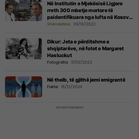
Në Institutin e Mjekësisë Ligjore
rreth 300 mbetje mortore të
paidentifikuara nga lufta në Kosovë
- me kalimin e kohës informatat po
Shëndetësi
29/10/2022
zbehen
Dikur: Jeta e përditshme e
shqiptarëve, në fotot e Margaret
Hasluckut
Fotografia
11/02/2022
Në thelb, të gjithë jemi emigrantë
Fakte
15/12/2020