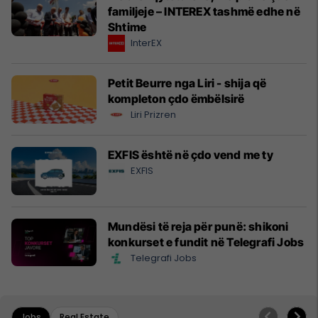
familjeje – INTEREX tashmë edhe në
Shtime
InterEX
Petit Beurre nga Liri - shija që
kompleton çdo ëmbëlsirë
Liri Prizren
EXFIS është në çdo vend me ty
EXFIS
Mundësi të reja për punë: shikoni
konkurset e fundit në Telegrafi Jobs
Telegrafi Jobs
Jobs
Real Estate