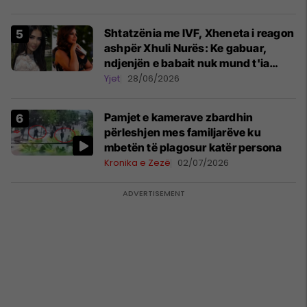
Shtatzënia me IVF, Xheneta i reagon
ashpër Xhuli Nurës: Ke gabuar,
ndjenjën e babait nuk mund t'ia
plotësosh kurrë
Yjet
28/06/2026
Pamjet e kamerave zbardhin
përleshjen mes familjarëve ku
mbetën të plagosur katër persona
Kronika e Zezë
02/07/2026