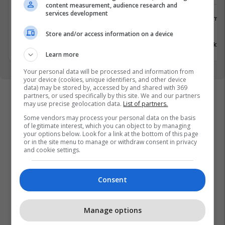
content measurement, audience research and
services development
Logjistikë
Shërbime 
Suharekë
Viti
Store and/or access information on a device
17 Korrik 2026
17 Korrik 
Learn more
Your personal data will be processed and information from
your device (cookies, unique identifiers, and other device
data) may be stored by, accessed by and shared with 369
partners, or used specifically by this site. We and our partners
may use precise geolocation data.
List of partners.
Some vendors may process your personal data on the basis
of legitimate interest, which you can object to by managing
your options below. Look for a link at the bottom of this page
or in the site menu to manage or withdraw consent in privacy
and cookie settings.
Consent
Manage options