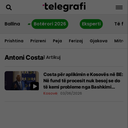
Ballina
Botërori 2026
Eksperti
Të fu
Prishtina
Prizreni
Peja
Ferizaj
Gjakova
Mitrov
Antoni Costa
1 Artikuj
Costa për aplikimin e Kosovës në BE:
Në fund të procesit nuk besoj se do
të kemi probleme nga Bashkimi
Evropian
Kosovë
03/06/2026