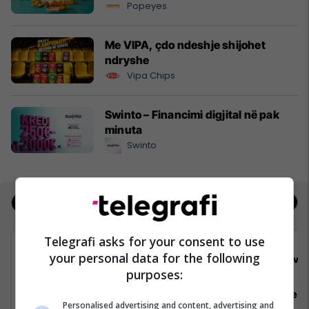
Popeyes
Me VIPA, çdo ndeshje shijohet
ndryshe
Vipa Chips
Swinto – Financimi digjital në pak
minuta
Swinto
Jobs
Real Estate
Telegrafi asks for your consent to use
your personal data for the following
Viva Fresh Store
Viva 
purposes:
Sektorist/e
Arkatar/e
Personalised advertising and content, advertising and