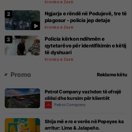
Kronika e Zezë
Ngjarja e rëndë në Podujevë, tre të
plagosur - policia jep detaje
Kronika e Zezë
Policia kërkon ndihmën e
qytetarëve për identifikimin e këtij
të dyshuari
Kronika e Zezë
Promo
Reklamo këtu
Petrol Company vazhdon të ofrojë
cilësi dhe kursim për klientët
Petrol Company
Shija më e re e verës në Popeyes ka
arritur: Lime & Jalapeño.