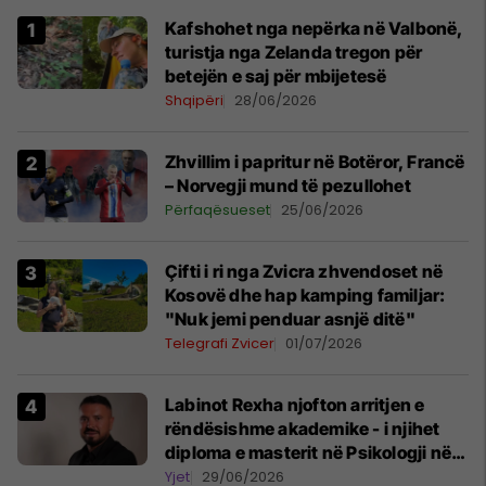
Kafshohet nga nepërka në Valbonë,
turistja nga Zelanda tregon për
betejën e saj për mbijetesë
Shqipëri
28/06/2026
Zhvillim i papritur në Botëror, Francë
– Norvegji mund të pezullohet
Përfaqësueset
25/06/2026
Çifti i ri nga Zvicra zhvendoset në
Kosovë dhe hap kamping familjar:
"Nuk jemi penduar asnjë ditë"
Telegrafi Zvicer
01/07/2026
Labinot Rexha njofton arritjen e
rëndësishme akademike - i njihet
diploma e masterit në Psikologji në
Zvicër
Yjet
29/06/2026