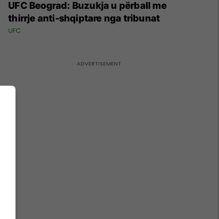
UFC Beograd: Buzukja u përball me
thirrje anti-shqiptare nga tribunat
UFC