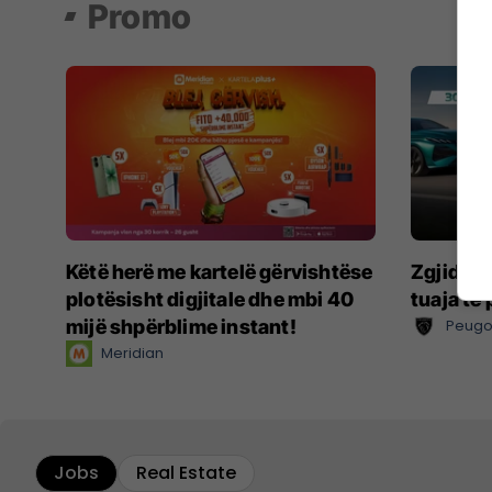
Promo
Këtë herë me kartelë gërvishtëse
Zgjidhni
plotësisht digjitale dhe mbi 40
tuaja të
mijë shpërblime instant!
Peugo
Meridian
Jobs
Real Estate