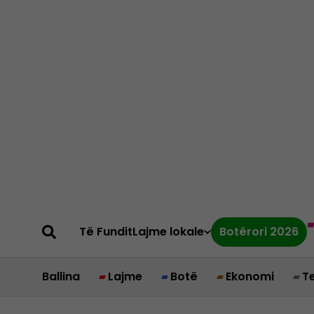
Të Fundit
Lajme lokale
Botërori 2026
Ballina
Lajme
Botë
Ekonomi
T