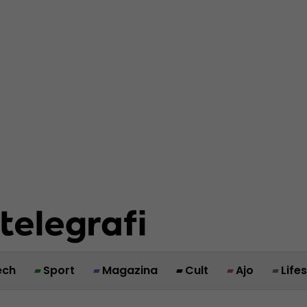
ech
Sport
Magazina
Cult
Ajo
Life