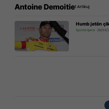
Antoine Demoitie
1 Artikuj
Humb jetën çikl
Sporte tjera
28/03/