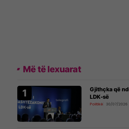
Më të lexuarat
Gjithçka që n
LDK-së
Politikë
30/07/2026