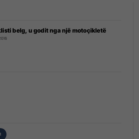
isti belg, u godit nga një motoçikletë
2016
1