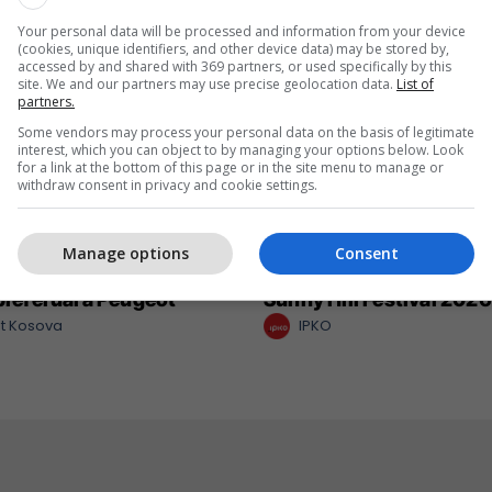
Your personal data will be processed and information from your device
(cookies, unique identifiers, and other device data) may be stored by,
accessed by and shared with 369 partners, or used specifically by this
site. We and our partners may use precise geolocation data.
List of
partners.
Some vendors may process your personal data on the basis of legitimate
interest, which you can object to by managing your options below. Look
for a link at the bottom of this page or in the site menu to manage or
withdraw consent in privacy and cookie settings.
Manage options
Consent
 një nga katër modelet
IPKO vazhdon partnerit
 preferuara Peugeot
Sunny Hill Festival 2026
t Kosova
IPKO