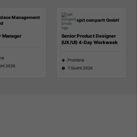
olace Management
cpit comparit GmbH
td
y Manager
Senior Product Designer
(UX/UI) 4-Day Workweek
inë
Prishtinë
sht 2026
7 Gusht 2026