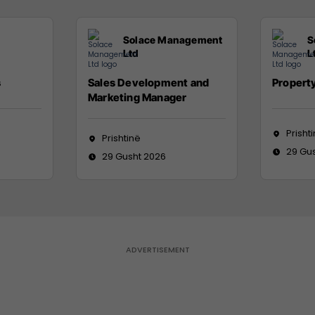
Solace Management
S
Ltd
L
s
Sales Development and
Propert
Marketing Manager
Prisht
Prishtinë
29 Gu
29 Gusht 2026