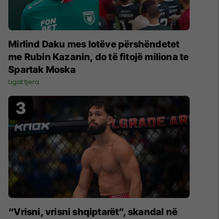
Mirlind Daku mes lotëve përshëndetet
me Rubin Kazanin, do të fitojë miliona te
Spartak Moska
Ligat tjera
“Vrisni, vrisni shqiptarët”, skandal në